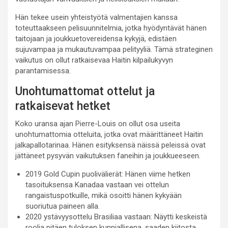
Hän tekee usein yhteistyötä valmentajien kanssa
toteuttaakseen pelisuunnitelmia, jotka hyödyntävät hänen
taitojaan ja joukkuetovereidensa kykyjä, edistäen
sujuvampaa ja mukautuvampaa pelityyliä. Tämä strateginen
vaikutus on ollut ratkaisevaa Haitin kilpailukyvyn
parantamisessa.
Unohtumattomat ottelut ja
ratkaisevat hetket
Koko uransa ajan Pierre-Louis on ollut osa useita
unohtumattomia otteluita, jotka ovat määrittäneet Haitin
jalkapallotarinaa. Hänen esityksensä näissä peleissä ovat
jättäneet pysyvän vaikutuksen faneihin ja joukkueeseen.
2019 Gold Cupin puolivälierät: Hänen viime hetken
tasoituksensa Kanadaa vastaan vei ottelun
rangaistuspotkuille, mikä osoitti hänen kykyään
suoriutua paineen alla.
2020 ystävyysottelu Brasiliaa vastaan: Näytti keskeistä
roolia pitäen tuloksen kunniallisena, saaden kiitosta