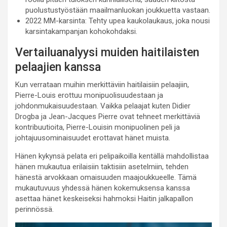
puolustustyöstään maailmanluokan joukkuetta vastaan.
2022 MM-karsinta: Tehty upea kaukolaukaus, joka nousi
karsintakampanjan kohokohdaksi.
Vertailuanalyysi muiden haitilaisten
pelaajien kanssa
Kun verrataan muihin merkittäviin haitilaisiin pelaajiin,
Pierre-Louis erottuu monipuolisuudestaan ja
johdonmukaisuudestaan. Vaikka pelaajat kuten Didier
Drogba ja Jean-Jacques Pierre ovat tehneet merkittäviä
kontribuutioita, Pierre-Louisin monipuolinen peli ja
johtajuusominaisuudet erottavat hänet muista.
Hänen kykynsä pelata eri pelipaikoilla kentällä mahdollistaa
hänen mukautua erilaisiin taktisiin asetelmiin, tehden
hänestä arvokkaan omaisuuden maajoukkueelle. Tämä
mukautuvuus yhdessä hänen kokemuksensa kanssa
asettaa hänet keskeiseksi hahmoksi Haitin jalkapallon
perinnössä.