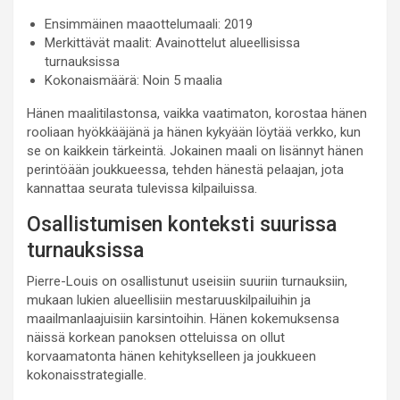
Ensimmäinen maaottelumaali: 2019
Merkittävät maalit: Avainottelut alueellisissa
turnauksissa
Kokonaismäärä: Noin 5 maalia
Hänen maalitilastonsa, vaikka vaatimaton, korostaa hänen
rooliaan hyökkääjänä ja hänen kykyään löytää verkko, kun
se on kaikkein tärkeintä. Jokainen maali on lisännyt hänen
perintöään joukkueessa, tehden hänestä pelaajan, jota
kannattaa seurata tulevissa kilpailuissa.
Osallistumisen konteksti suurissa
turnauksissa
Pierre-Louis on osallistunut useisiin suuriin turnauksiin,
mukaan lukien alueellisiin mestaruuskilpailuihin ja
maailmanlaajuisiin karsintoihin. Hänen kokemuksensa
näissä korkean panoksen otteluissa on ollut
korvaamatonta hänen kehitykselleen ja joukkueen
kokonaisstrategialle.