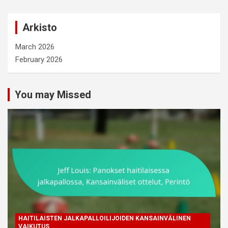
r
c
Arkisto
h
March 2026
February 2026
You may Missed
HAITILAISTEN JALKAPALLOILIJOIDEN KANSAINVÄLINEN
VAIKUTUS