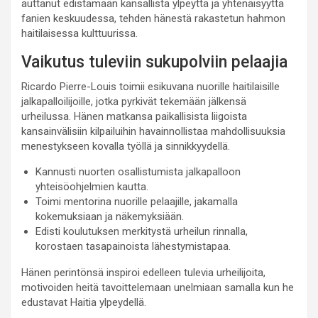
auttanut edistämään kansallista ylpeyttä ja yhtenäisyyttä
fanien keskuudessa, tehden hänestä rakastetun hahmon
haitilaisessa kulttuurissa.
Vaikutus tuleviin sukupolviin pelaajia
Ricardo Pierre-Louis toimii esikuvana nuorille haitilaisille
jalkapalloilijoille, jotka pyrkivät tekemään jälkensä
urheilussa. Hänen matkansa paikallisista liigoista
kansainvälisiin kilpailuihin havainnollistaa mahdollisuuksia
menestykseen kovalla työllä ja sinnikkyydellä.
Kannusti nuorten osallistumista jalkapalloon
yhteisöohjelmien kautta.
Toimi mentorina nuorille pelaajille, jakamalla
kokemuksiaan ja näkemyksiään.
Edisti koulutuksen merkitystä urheilun rinnalla,
korostaen tasapainoista lähestymistapaa.
Hänen perintönsä inspiroi edelleen tulevia urheilijoita,
motivoiden heitä tavoittelemaan unelmiaan samalla kun he
edustavat Haitia ylpeydellä.