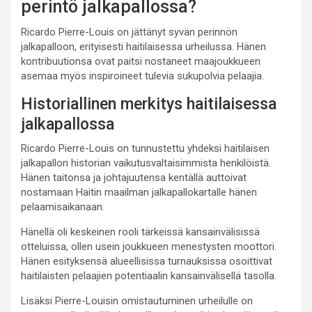
perintö jalkapallossa?
Ricardo Pierre-Louis on jättänyt syvän perinnön
jalkapalloon, erityisesti haitilaisessa urheilussa. Hänen
kontribuutionsa ovat paitsi nostaneet maajoukkueen
asemaa myös inspiroineet tulevia sukupolvia pelaajia.
Historiallinen merkitys haitilaisessa
jalkapallossa
Ricardo Pierre-Louis on tunnustettu yhdeksi haitilaisen
jalkapallon historian vaikutusvaltaisimmista henkilöistä.
Hänen taitonsa ja johtajuutensa kentällä auttoivat
nostamaan Haitin maailman jalkapallokartalle hänen
pelaamisaikanaan.
Hänellä oli keskeinen rooli tärkeissä kansainvälisissä
otteluissa, ollen usein joukkueen menestysten moottori.
Hänen esityksensä alueellisissa turnauksissa osoittivat
haitilaisten pelaajien potentiaalin kansainvälisellä tasolla.
Lisäksi Pierre-Louisin omistautuminen urheilulle on