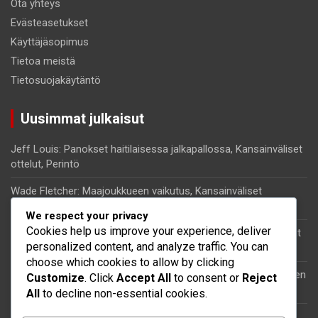
Ota yhteys
Evästeasetukset
Käyttäjäsopimus
Tietoa meistä
Tietosuojakäytäntö
Uusimmat julkaisut
Jeff Louis: Panokset haitilaisessa jalkapallossa, Kansainväliset
ottelut, Perintö
Wade Fletcher: Maajoukkueen vaikutus, Kansainväliset
turnaukset, Panokset
We respect your privacy
Cookies help us improve your experience, deliver
Kenny Lala: Henkilökohtainen tausta, Jalkapalloura, Merkittävät
personalized content, and analyze traffic. You can
esitykset
choose which cookies to allow by clicking
Kervens Belfort: Saavutukset, Seuran menestys, Kansainvälinen
Customize
. Click
Accept All
to consent or
Reject
vaikutus
All
to decline non-essential cookies.
Steeven Saba: Maajoukkueen vaikutus, Kansainväliset ottelut,