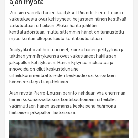
ajan myötä
Vuosien varrella fanien käsitykset Ricardo Pierre-Louisin
vaikutuksesta ovat kehittyneet, heijastaen hänen kestävää
vaikutustaan urheiluun. Aluksi häntä juhlittiin
kenttätaidoistaan, mutta sittemmin hänet on tunnustettu
myös kentän ulkopuolisista kontribuutioistaan.
Analyytikot ovat huomanneet, kuinka hänen pelityylinsä ja
taktinen ymmärryksensä ovat vaikuttaneet haitilaisen
jalkapallon kehitykseen. Hänen kykynsä mukautua ja
innovoida on ollut keskustelunaihe
urheilukommentaattoreiden keskuudessa, korostaen
hänen strategista ajatteluaan.
Ajan myötä Pierre-Louisin perintö nähdään yhä enemmän
hänen kokonaisvaltaisina kontribuutioinaan urheilulle,
vakiinnuttaen hänen asemansa keskeisenä hahmona
haitilaisen jalkapallon historiassa.