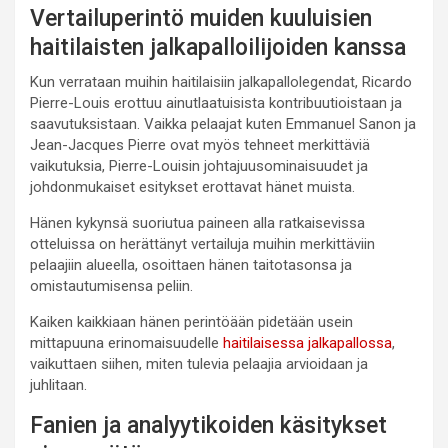
Vertailuperintö muiden kuuluisien
haitilaisten jalkapalloilijoiden kanssa
Kun verrataan muihin haitilaisiin jalkapallolegendat, Ricardo
Pierre-Louis erottuu ainutlaatuisista kontribuutioistaan ja
saavutuksistaan. Vaikka pelaajat kuten Emmanuel Sanon ja
Jean-Jacques Pierre ovat myös tehneet merkittäviä
vaikutuksia, Pierre-Louisin johtajuusominaisuudet ja
johdonmukaiset esitykset erottavat hänet muista.
Hänen kykynsä suoriutua paineen alla ratkaisevissa
otteluissa on herättänyt vertailuja muihin merkittäviin
pelaajiin alueella, osoittaen hänen taitotasonsa ja
omistautumisensa peliin.
Kaiken kaikkiaan hänen perintöään pidetään usein
mittapuuna erinomaisuudelle
haitilaisessa jalkapallossa
,
vaikuttaen siihen, miten tulevia pelaajia arvioidaan ja
juhlitaan.
Fanien ja analyytikoiden käsitykset