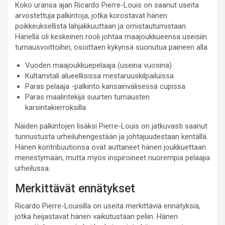
Koko uransa ajan Ricardo Pierre-Louis on saanut useita
arvostettuja palkintoja, jotka korostavat hänen
poikkeuksellista lahjakkuuttaan ja omistautumistaan.
Hänellä oli keskeinen rooli johtaa maajoukkueensa useisiin
turnausvoittoihin, osoittaen kykynsä suoriutua paineen alla.
Vuoden maajoukkuepelaaja (useina vuosina)
Kultamitali alueellisissa mestaruuskilpailuissa
Paras pelaaja -palkinto kansainvälisessä cupissa
Paras maalintekijä suurten turnausten
karsintakierroksilla
Näiden palkintojen lisäksi Pierre-Louis on jatkuvasti saanut
tunnustusta urheiluhengestään ja johtajuudestaan kentällä.
Hänen kontribuutionsa ovat auttaneet hänen joukkuettaan
menestymään, mutta myös inspiroineet nuorempia pelaajia
urheilussa.
Merkittävät ennätykset
Ricardo Pierre-Louisilla on useita merkittäviä ennätyksiä,
jotka heijastavat hänen vaikutustaan peliin. Hänen