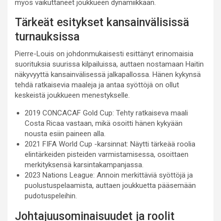
myös vaikuttaneet joukkueen dynamiikkaan.
Tärkeät esitykset kansainvälisissä
turnauksissa
Pierre-Louis on johdonmukaisesti esittänyt erinomaisia
suorituksia suurissa kilpailuissa, auttaen nostamaan Haitin
näkyvyyttä kansainvälisessä jalkapallossa. Hänen kykynsä
tehdä ratkaisevia maaleja ja antaa syöttöjä on ollut
keskeistä joukkueen menestykselle.
2019 CONCACAF Gold Cup: Tehty ratkaiseva maali
Costa Ricaa vastaan, mikä osoitti hänen kykyään
nousta esiin paineen alla.
2021 FIFA World Cup -karsinnat: Näytti tärkeää roolia
elintärkeiden pisteiden varmistamisessa, osoittaen
merkityksensä karsintakampanjassa.
2023 Nations League: Annoin merkittäviä syöttöjä ja
puolustuspelaamista, auttaen joukkuetta pääsemään
pudotuspeleihin.
Johtajuusominaisuudet ja roolit