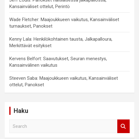
Jeff Louis: Panokset haitilaisessa jalkapallossa,
Kansainväliset ottelut, Perintö
Wade Fletcher: Maajoukkueen vaikutus, Kansainväliset
turnaukset, Panokset
Kenny Lala: Henkilökohtainen tausta, Jalkapalloura,
Merkittävät esitykset
Kervens Belfort: Saavutukset, Seuran menestys,
Kansainvälinen vaikutus
Steeven Saba: Maajoukkueen vaikutus, Kansainväliset
ottelut, Panokset
Haku
S
e
a