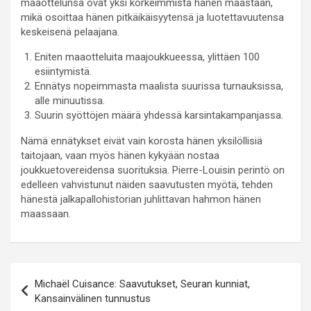
maaottelunsa ovat yksi korkeimmista hänen maastaan,
mikä osoittaa hänen pitkäikäisyytensä ja luotettavuutensa
keskeisenä pelaajana.
Eniten maaotteluita maajoukkueessa, ylittäen 100
esiintymistä.
Ennätys nopeimmasta maalista suurissa turnauksissa,
alle minuutissa.
Suurin syöttöjen määrä yhdessä karsintakampanjassa.
Nämä ennätykset eivät vain korosta hänen yksilöllisiä
taitojaan, vaan myös hänen kykyään nostaa
joukkuetovereidensa suorituksia. Pierre-Louisin perintö on
edelleen vahvistunut näiden saavutusten myötä, tehden
hänestä jalkapallohistorian juhlittavan hahmon hänen
maassaan.
Post
Michaël Cuisance: Saavutukset, Seuran kunniat,
navigation
Kansainvälinen tunnustus