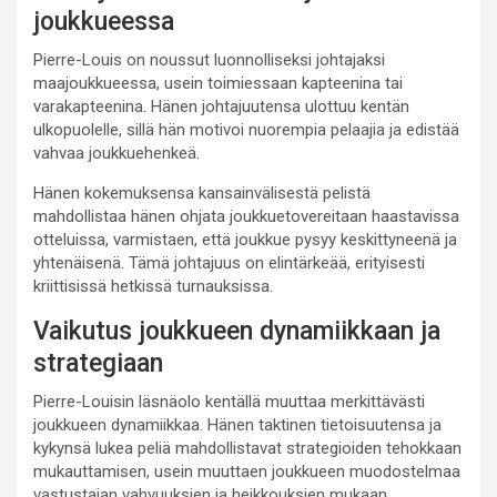
joukkueessa
Pierre-Louis on noussut luonnolliseksi johtajaksi
maajoukkueessa, usein toimiessaan kapteenina tai
varakapteenina. Hänen johtajuutensa ulottuu kentän
ulkopuolelle, sillä hän motivoi nuorempia pelaajia ja edistää
vahvaa joukkuehenkeä.
Hänen kokemuksensa kansainvälisestä pelistä
mahdollistaa hänen ohjata joukkuetovereitaan haastavissa
otteluissa, varmistaen, että joukkue pysyy keskittyneenä ja
yhtenäisenä. Tämä johtajuus on elintärkeää, erityisesti
kriittisissä hetkissä turnauksissa.
Vaikutus joukkueen dynamiikkaan ja
strategiaan
Pierre-Louisin läsnäolo kentällä muuttaa merkittävästi
joukkueen dynamiikkaa. Hänen taktinen tietoisuutensa ja
kykynsä lukea peliä mahdollistavat strategioiden tehokkaan
mukauttamisen, usein muuttaen joukkueen muodostelmaa
vastustajan vahvuuksien ja heikkouksien mukaan.