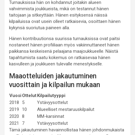
Turnauksissa hän on kohdannut joitakin alueen
vahvimmista joukkueista, mikä on testannut hänen
taitojaan ja sitkeyttään. Hänen esityksensä näissä
kilpailuissa ovat usein olleet ratkaisevia, osoittaen hänen
kykynsä suoriutua paineen alla.
Hänen kontribuutionsa suurissa turnauksissa ovat paitsi
nostaneet hänen profiiliaan myös vakiinnuttaneet hänen
paikkansa keskeisenä pelaajana maajoukkueelle. Näistä
tapahtumista saatu kokemus on ratkaisevaa hänen
kasvulleen ja joukkueen tulevalle menestykselle.
Maaotteluiden jakautuminen
vuosittain ja kilpailun mukaan
Vuosi
Ottelut
Kilpailutyyppi
2018
5
Ystävyysottelut
2019
10
Alueelliset mestaruuskilpailut
2020
8
MM-karsinnat
2021
7
Ystävyysottelut
Tämä jakautuminen havainnollistaa hänen johdonmukaista