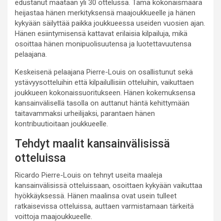
edustanut maataan yli 30 ottelussa. Tämä kokonaismäärä
heijastaa hänen merkityksensä maajoukkueelle ja hänen
kykyään säilyttää paikka joukkueessa useiden vuosien ajan.
Hänen esiintymisensä kattavat erilaisia kilpailuja, mikä
osoittaa hänen monipuolisuutensa ja luotettavuutensa
pelaajana.
Keskeisenä pelaajana Pierre-Louis on osallistunut sekä
ystävyysotteluihin että kilpailullisiin otteluihin, vaikuttaen
joukkueen kokonaissuoritukseen. Hänen kokemuksensa
kansainvälisellä tasolla on auttanut häntä kehittymään
taitavammaksi urheilijaksi, parantaen hänen
kontribuutioitaan joukkueelle.
Tehdyt maalit kansainvälisissä
otteluissa
Ricardo Pierre-Louis on tehnyt useita maaleja
kansainvälisissä otteluissaan, osoittaen kykyään vaikuttaa
hyökkäyksessä. Hänen maalinsa ovat usein tulleet
ratkaisevissa otteluissa, auttaen varmistamaan tärkeitä
voittoja maajoukkueelle.