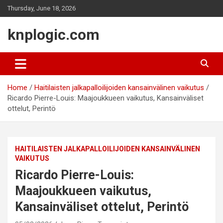
Skip
Thursday, June 18, 2026
to
content
knplogic.com
Home
Haitilaisten jalkapalloilijoiden kansainvälinen vaikutus
Ricardo Pierre-Louis: Maajoukkueen vaikutus, Kansainväliset
ottelut, Perintö
HAITILAISTEN JALKAPALLOILIJOIDEN KANSAINVÄLINEN
VAIKUTUS
Ricardo Pierre-Louis:
Maajoukkueen vaikutus,
Kansainväliset ottelut, Perintö