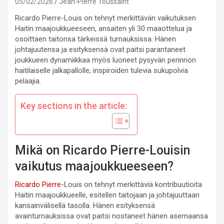
05/02/2026
Jean-Pierre Toussaint
Ricardo Pierre-Louis on tehnyt merkittävän vaikutuksen
Haitin maajoukkueeseen, ansaiten yli 30 maaottelua ja
osoittaen taitonsa tärkeissä turnauksissa. Hänen
johtajuutensa ja esityksensä ovat paitsi parantaneet
joukkueen dynamiikkaa myös luoneet pysyvän perinnön
haitilaiselle jalkapallolle, inspiroiden tulevia sukupolvia
pelaajia.
Key sections in the article:
Mikä on Ricardo Pierre-Louisin
vaikutus maajoukkueeseen?
Ricardo Pierre
-Louis on tehnyt merkittäviä kontribuutioita
Haitin maajoukkueelle, esitellen taitojaan ja johtajuuttaan
kansainvälisellä tasolla. Hänen esityksensä
avainturnauksissa ovat paitsi nostaneet hänen asemaansa