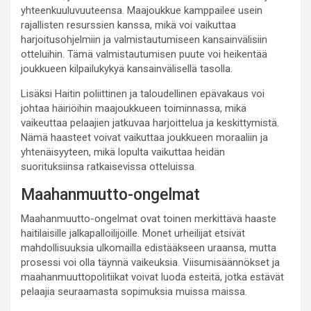
yhteenkuuluvuuteensa. Maajoukkue kamppailee usein
rajallisten resurssien kanssa, mikä voi vaikuttaa
harjoitusohjelmiin ja valmistautumiseen kansainvälisiin
otteluihin. Tämä valmistautumisen puute voi heikentää
joukkueen kilpailukykyä kansainvälisellä tasolla.
Lisäksi Haitin poliittinen ja taloudellinen epävakaus voi
johtaa häiriöihin maajoukkueen toiminnassa, mikä
vaikeuttaa pelaajien jatkuvaa harjoittelua ja keskittymistä.
Nämä haasteet voivat vaikuttaa joukkueen moraaliin ja
yhtenäisyyteen, mikä lopulta vaikuttaa heidän
suorituksiinsa ratkaisevissa otteluissa.
Maahanmuutto-ongelmat
Maahanmuutto-ongelmat ovat toinen merkittävä haaste
haitilaisille jalkapalloilijoille. Monet urheilijat etsivät
mahdollisuuksia ulkomailla edistääkseen uraansa, mutta
prosessi voi olla täynnä vaikeuksia. Viisumisäännökset ja
maahanmuuttopolitiikat voivat luoda esteitä, jotka estävät
pelaajia seuraamasta sopimuksia muissa maissa.