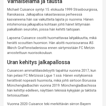
Varhaiselämä ja tausta
Michaël Cuisance syntyi 15. elokuuta 1999 Strasbourgissa,
Ranskassa. Jalkapalloa rakastavassa perheessä
kasvaneena hän sai vaikutteita lajista jo nuorena. Hänen
intohimonsa jalkapalloa kohtaan johti hänet liittymään
paikallisiin seuroihin, joissa hän kehitti taitojaan.
Lapsena Cuisance osoitti huomattavaa lahjakkuutta, mikä
herätti scouttien huomion. Hän aloitti nuorisouransa AS
Illkirch Graffenstadenissa ennen siirtymistään FC Metzin
arvostettuun nuorisokouluun.
Uran kehitys jalkapallossa
Cuisancen ammattilaisdebyytti tapahtui vuonna 2017, kun
hän pelasi FC Metzissä Ligue 1:ssä. Hänen esityksensä
herättivät nopeasti huomiota, mikä johti siirtoon Borussia
Mönchengladbachiin vuonna 2019. Mönchengladbachissa
hän kehittyi edelleen, näyttäen teknisiä kykyjään ja taktista
tietoisuuttaan.
Vuonna 2020 Cuisance teki merkittävän siirron Bayern