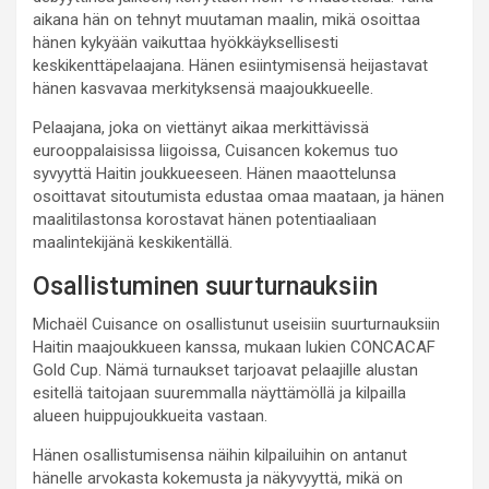
aikana hän on tehnyt muutaman maalin, mikä osoittaa
hänen kykyään vaikuttaa hyökkäyksellisesti
keskikenttäpelaajana. Hänen esiintymisensä heijastavat
hänen kasvavaa merkityksensä maajoukkueelle.
Pelaajana, joka on viettänyt aikaa merkittävissä
eurooppalaisissa liigoissa, Cuisancen kokemus tuo
syvyyttä Haitin joukkueeseen. Hänen maaottelunsa
osoittavat sitoutumista edustaa omaa maataan, ja hänen
maalitilastonsa korostavat hänen potentiaaliaan
maalintekijänä keskikentällä.
Osallistuminen suurturnauksiin
Michaël Cuisance on osallistunut useisiin suurturnauksiin
Haitin maajoukkueen kanssa, mukaan lukien CONCACAF
Gold Cup. Nämä turnaukset tarjoavat pelaajille alustan
esitellä taitojaan suuremmalla näyttämöllä ja kilpailla
alueen huippujoukkueita vastaan.
Hänen osallistumisensa näihin kilpailuihin on antanut
hänelle arvokasta kokemusta ja näkyvyyttä, mikä on