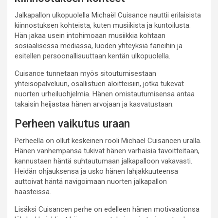
Jalkapallon ulkopuolella Michaël Cuisance nauttii erilaisista
kiinnostuksen kohteista, kuten musiikista ja kuntoilusta.
Hän jakaa usein intohimoaan musiikkia kohtaan
sosiaalisessa mediassa, luoden yhteyksiä faneihin ja
esitellen persoonallisuuttaan kentän ulkopuolella.
Cuisance tunnetaan myös sitoutumisestaan
yhteisöpalveluun, osallistuen aloitteisiin, jotka tukevat
nuorten urheiluohjelmia. Hänen omistautumisensa antaa
takaisin heijastaa hänen arvojaan ja kasvatustaan.
Perheen vaikutus uraan
Perheellä on ollut keskeinen rooli Michaël Cuisancen uralla.
Hänen vanhempansa tukivat hänen varhaisia tavoitteitaan,
kannustaen häntä suhtautumaan jalkapalloon vakavasti.
Heidän ohjauksensa ja usko hänen lahjakkuuteensa
auttoivat häntä navigoimaan nuorten jalkapallon
haasteissa.
Lisäksi Cuisancen perhe on edelleen hänen motivaationsa