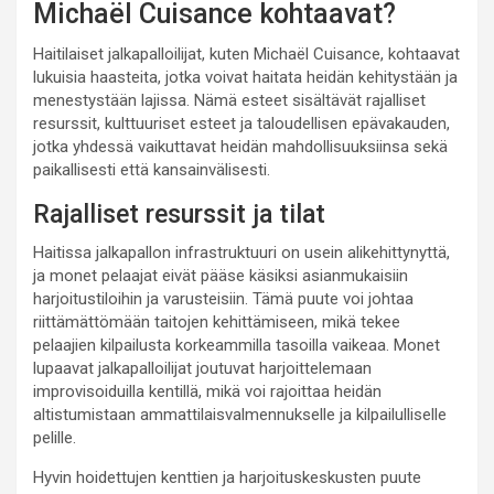
Michaël Cuisance kohtaavat?
Haitilaiset jalkapalloilijat, kuten Michaël Cuisance, kohtaavat
lukuisia haasteita, jotka voivat haitata heidän kehitystään ja
menestystään lajissa. Nämä esteet sisältävät rajalliset
resurssit, kulttuuriset esteet ja taloudellisen epävakauden,
jotka yhdessä vaikuttavat heidän mahdollisuuksiinsa sekä
paikallisesti että kansainvälisesti.
Rajalliset resurssit ja tilat
Haitissa jalkapallon infrastruktuuri on usein alikehittynyttä,
ja monet pelaajat eivät pääse käsiksi asianmukaisiin
harjoitustiloihin ja varusteisiin. Tämä puute voi johtaa
riittämättömään taitojen kehittämiseen, mikä tekee
pelaajien kilpailusta korkeammilla tasoilla vaikeaa. Monet
lupaavat jalkapalloilijat joutuvat harjoittelemaan
improvisoiduilla kentillä, mikä voi rajoittaa heidän
altistumistaan ammattilaisvalmennukselle ja kilpailulliselle
pelille.
Hyvin hoidettujen kenttien ja harjoituskeskusten puute