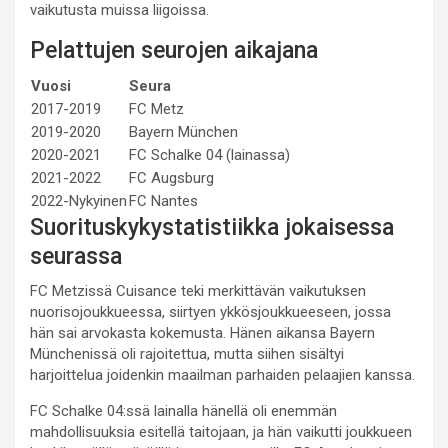
vaikutusta muissa liigoissa.
Pelattujen seurojen aikajana
Vuosi
Seura
2017-2019
FC Metz
2019-2020
Bayern München
2020-2021
FC Schalke 04 (lainassa)
2021-2022
FC Augsburg
2022-Nykyinen
FC Nantes
Suorituskykystatistiikka jokaisessa
seurassa
FC Metzissä Cuisance teki merkittävän vaikutuksen
nuorisojoukkueessa, siirtyen ykkösjoukkueeseen, jossa
hän sai arvokasta kokemusta. Hänen aikansa Bayern
Münchenissä oli rajoitettua, mutta siihen sisältyi
harjoittelua joidenkin maailman parhaiden pelaajien kanssa.
FC Schalke 04:ssä lainalla hänellä oli enemmän
mahdollisuuksia esitellä taitojaan, ja hän vaikutti joukkueen