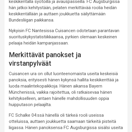
keskikentällä syötöillä ja avauspasseilla. FC Augsburgissa
hän jatkoi kehitystään, pelaten merkittävää roolia heidän
keskikentällään ja auttaen joukkuetta säilyttämään
Bundesliigan paikkansa.
Nykyisin FC Nantesissa Cuisancen odotetaan parantavan
suorituskykystatistiikkaansa, pyrkien olemaan keskeinen
pelaaja heidän kampanjassaan.
Merkittävät panokset ja
virstanpylväät
Cuisancen ura on ollut luonteenomaista useita keskeisiä
panoksia, erityisesti hänen kykynsä hallita keskikenttää ja
luoda maalintekopaikkoja. Hänen aikansa Bayern
Münchenissä, vaikka rajoitettua, oli ratkaisevaa hänen
kehitykselleen, antaen hänelle mahdollisuuden oppia
huipputason pelaajilta.
FC Schalke 04:ssä hänellä oli tärkeä rooli useissa
otteluissa, auttaen joukkuetta saamaan tärkeitä pisteitä
liigassa. Hänen panoksensa FC Augsburgissa sisälsi useita