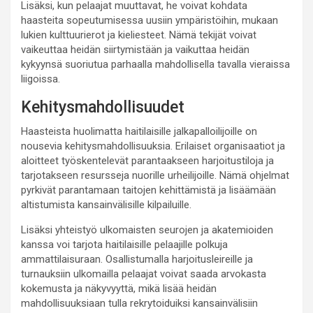
Lisäksi, kun pelaajat muuttavat, he voivat kohdata
haasteita sopeutumisessa uusiin ympäristöihin, mukaan
lukien kulttuurierot ja kieliesteet. Nämä tekijät voivat
vaikeuttaa heidän siirtymistään ja vaikuttaa heidän
kykyynsä suoriutua parhaalla mahdollisella tavalla vieraissa
liigoissa.
Kehitysmahdollisuudet
Haasteista huolimatta haitilaisille jalkapalloilijoille on
nousevia kehitysmahdollisuuksia. Erilaiset organisaatiot ja
aloitteet työskentelevät parantaakseen harjoitustiloja ja
tarjotakseen resursseja nuorille urheilijoille. Nämä ohjelmat
pyrkivät parantamaan taitojen kehittämistä ja lisäämään
altistumista kansainvälisille kilpailuille.
Lisäksi yhteistyö ulkomaisten seurojen ja akatemioiden
kanssa voi tarjota haitilaisille pelaajille polkuja
ammattilaisuraan. Osallistumalla harjoitusleireille ja
turnauksiin ulkomailla pelaajat voivat saada arvokasta
kokemusta ja näkyvyyttä, mikä lisää heidän
mahdollisuuksiaan tulla rekrytoiduiksi kansainvälisiin