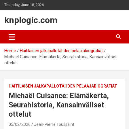
Skip
Thursday, June 18, 2026
to
content
knplogic.com
Home
Haitilaisen jalkapallotähden pelaajabiografiat
Michaël Cuisance: Elämäkerta, Seurahistoria, Kansainväliset
ottelut
HAITILAISEN JALKAPALLOTÄHDEN PELAAJABIOGRAFIAT
Michaël Cuisance: Elämäkerta,
Seurahistoria, Kansainväliset
ottelut
05/02/2026
Jean-Pierre Toussaint