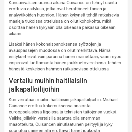
Kansainvälisen uransa aikana Cuisance on tehnyt useita
erottuvia esityksiä, jotka ovat herättäneet fanien ja
analyytikoiden huomion. Hänen kykynsä tehdä ratkaisevia
maaleja tiukoissa otteluissa on ollut kohokohta, mikä
osoittaa hänen kykyään olla oikeassa paikassa oikeaan
aikaan.
Lisäksi hänen kokonaispanoksensa syöttöjen ja
avauspassejen muodossa on ollut merkittävä. Nämä
esitykset eivät vain paranna hänen mainettaan, vaan myös
inspiroivat luottamusta hänen joukkuetovereihinsa, tehden
hänestä keskeisen hahmon ratkaisevissa otteluissa.
Vertailu muihin haitilaisiin
jalkapalloilijoihin
Kun verrataan muihin haitilaisiin jalkapalloilijoihin, Michaël
Cuisance erottuu kokemuksensa ansiosta
eurooppalaisissa liigoissa ja teknisten taitojensa vuoksi.
Vaikka joillakin vertaisilla saattaa olla enemmän
maaotteluita, Cuisancen ainutlaatuinen pelityyli ja kyky
suoriutua paineen alla erottavat hänet joukosta.