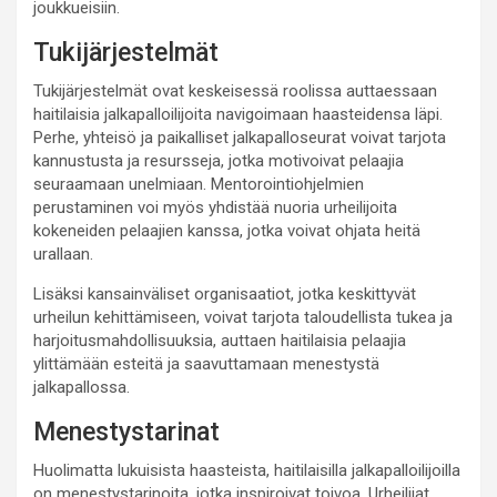
joukkueisiin.
Tukijärjestelmät
Tukijärjestelmät ovat keskeisessä roolissa auttaessaan
haitilaisia jalkapalloilijoita navigoimaan haasteidensa läpi.
Perhe, yhteisö ja paikalliset jalkapalloseurat voivat tarjota
kannustusta ja resursseja, jotka motivoivat pelaajia
seuraamaan unelmiaan. Mentorointiohjelmien
perustaminen voi myös yhdistää nuoria urheilijoita
kokeneiden pelaajien kanssa, jotka voivat ohjata heitä
urallaan.
Lisäksi kansainväliset organisaatiot, jotka keskittyvät
urheilun kehittämiseen, voivat tarjota taloudellista tukea ja
harjoitusmahdollisuuksia, auttaen haitilaisia pelaajia
ylittämään esteitä ja saavuttamaan menestystä
jalkapallossa.
Menestystarinat
Huolimatta lukuisista haasteista, haitilaisilla jalkapalloilijoilla
on menestystarinoita, jotka inspiroivat toivoa. Urheilijat