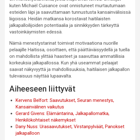
kuten Michaël Cuisance ovat onnistuneet murtautumaan
esteiden läpi ja saavuttamaan tunnustusta kansainvälisissä
liigoissa. Heidän matkansa korostavat haitilaisten
jalkapalloilijoiden potentiaalia ja sinnikkyyden tärkeyttä
vastoinkäymisten edessä.
Nämä menestystarinat toimivat motivaationa nuorille
pelaajille Haitissa, osoittaen, että päättäväisyydellä ja tuella
on mahdollista ylittää haasteet ja saavuttaa ammatillisia
korkeuksia jalkapallossa. Kun yhä useammat pelaajat
saavat näkyvyyttä ja mahdollisuuksia, haitilaisen jalkapallon
tulevaisuus näyttää lupaavalta.
Aiheeseen liittyvät
Kervens Belfort: Saavutukset, Seuran menestys,
Kansainvälinen vaikutus
Gerard Givens: Elämäntarina, Jalkapallomatka,
Henkilökohtaiset näkemykset
Dany Nuss: Urasaavutukset, Virstanpylväät, Panokset
jalkapalloon