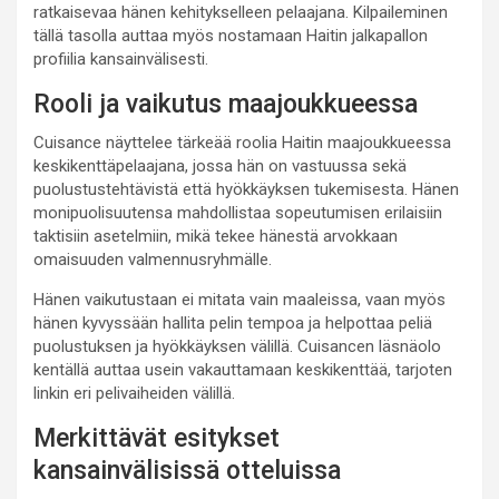
ratkaisevaa hänen kehitykselleen pelaajana. Kilpaileminen
tällä tasolla auttaa myös nostamaan Haitin jalkapallon
profiilia kansainvälisesti.
Rooli ja vaikutus maajoukkueessa
Cuisance näyttelee tärkeää roolia Haitin maajoukkueessa
keskikenttäpelaajana, jossa hän on vastuussa sekä
puolustustehtävistä että hyökkäyksen tukemisesta. Hänen
monipuolisuutensa mahdollistaa sopeutumisen erilaisiin
taktisiin asetelmiin, mikä tekee hänestä arvokkaan
omaisuuden valmennusryhmälle.
Hänen vaikutustaan ei mitata vain maaleissa, vaan myös
hänen kyvyssään hallita pelin tempoa ja helpottaa peliä
puolustuksen ja hyökkäyksen välillä. Cuisancen läsnäolo
kentällä auttaa usein vakauttamaan keskikenttää, tarjoten
linkin eri pelivaiheiden välillä.
Merkittävät esitykset
kansainvälisissä otteluissa