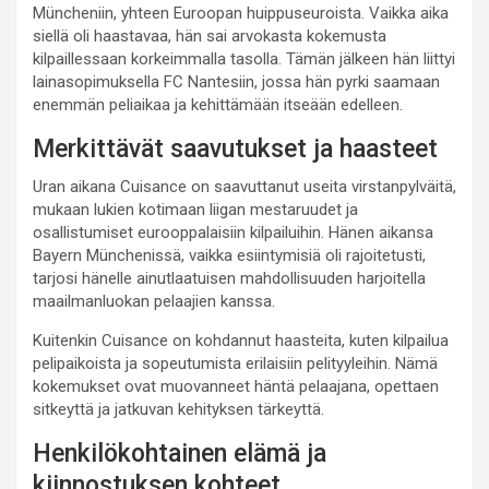
Müncheniin, yhteen Euroopan huippuseuroista. Vaikka aika
siellä oli haastavaa, hän sai arvokasta kokemusta
kilpaillessaan korkeimmalla tasolla. Tämän jälkeen hän liittyi
lainasopimuksella FC Nantesiin, jossa hän pyrki saamaan
enemmän peliaikaa ja kehittämään itseään edelleen.
Merkittävät saavutukset ja haasteet
Uran aikana Cuisance on saavuttanut useita virstanpylväitä,
mukaan lukien kotimaan liigan mestaruudet ja
osallistumiset eurooppalaisiin kilpailuihin. Hänen aikansa
Bayern Münchenissä, vaikka esiintymisiä oli rajoitetusti,
tarjosi hänelle ainutlaatuisen mahdollisuuden harjoitella
maailmanluokan pelaajien kanssa.
Kuitenkin Cuisance on kohdannut haasteita, kuten kilpailua
pelipaikoista ja sopeutumista erilaisiin pelityyleihin. Nämä
kokemukset ovat muovanneet häntä pelaajana, opettaen
sitkeyttä ja jatkuvan kehityksen tärkeyttä.
Henkilökohtainen elämä ja
kiinnostuksen kohteet