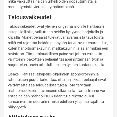
mikä vaikeuttaa näiden urheilijoiden sopeutumista ja
menestymistä vieraissa ympäristöissä.
Talousvaikeudet
Talousvaikeudet ovat yleinen ongelma monille haitilaisille
jalkapalloilijoille, vaikuttaen heidän kykyynsä harjoitella ja
kilpailla. Monet pelaajat tulevat vähävaraisista taustoista,
mikä voi rajoittaa heidän pääsyään tarvittaviin resursseihin,
kuten harjoitusmaksuihin, matkakuluihin ja asianmukaiseen
ravintoon. Tämä taloudellinen paine voi johtaa vaikeisiin
valintoihin, pakottaen pelaajat tasapainottamaan työn ja
harjoittelun, usein urheilullisen kehityksen kustannuksella.
Lisäksi Haitissa jalkapallo-ohjelmien sponsoroinnin ja
rahoituksen puute tarkoittaa, että lahjakkaat pelaajat eivät
välttämättä saa taloudellista tukea, jota tarvitaan
mahdollisuuksien etsimiseen ulkomailla. Tämä tilanne voi
estää heidän mahdollisuuksiaan tulla rekrytoiduiksi
kansainvälisiin seuroihin, mikä edelleen ylläpitää rajallista
näkyvyyttä.