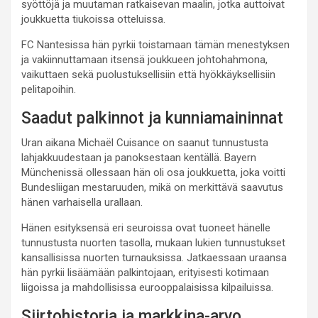
syöttöjä ja muutaman ratkaisevan maalin, jotka auttoivat
joukkuetta tiukoissa otteluissa.
FC Nantesissa hän pyrkii toistamaan tämän menestyksen
ja vakiinnuttamaan itsensä joukkueen johtohahmona,
vaikuttaen sekä puolustuksellisiin että hyökkäyksellisiin
pelitapoihin.
Saadut palkinnot ja kunniamaininnat
Uran aikana Michaël Cuisance on saanut tunnustusta
lahjakkuudestaan ja panoksestaan kentällä. Bayern
Münchenissä ollessaan hän oli osa joukkuetta, joka voitti
Bundesliigan mestaruuden, mikä on merkittävä saavutus
hänen varhaisella urallaan.
Hänen esityksensä eri seuroissa ovat tuoneet hänelle
tunnustusta nuorten tasolla, mukaan lukien tunnustukset
kansallisissa nuorten turnauksissa. Jatkaessaan uraansa
hän pyrkii lisäämään palkintojaan, erityisesti kotimaan
liigoissa ja mahdollisissa eurooppalaisissa kilpailuissa.
Siirtohistoria ja markkina-arvo