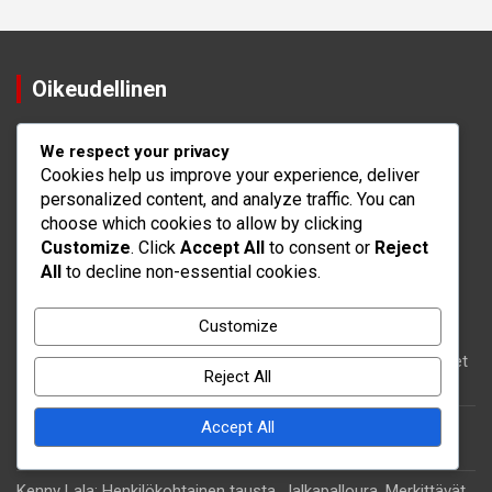
Oikeudellinen
Ota yhteys
We respect your privacy
Evästeasetukset
Cookies help us improve your experience, deliver
Käyttäjäsopimus
personalized content, and analyze traffic. You can
choose which cookies to allow by clicking
Tietoa meistä
Customize
. Click
Accept All
to consent or
Reject
Tietosuojakäytäntö
All
to decline non-essential cookies.
Uusimmat julkaisut
Customize
Jeff Louis: Panokset haitilaisessa jalkapallossa, Kansainväliset
Reject All
ottelut, Perintö
Wade Fletcher: Maajoukkueen vaikutus, Kansainväliset
Accept All
turnaukset, Panokset
Kenny Lala: Henkilökohtainen tausta, Jalkapalloura, Merkittävät