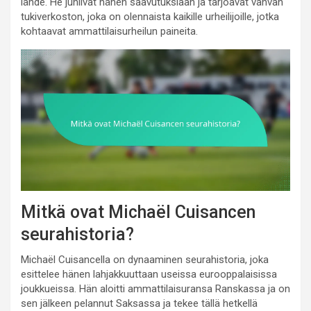
lähde. He juhlivat hänen saavutuksiaan ja tarjoavat vahvan
tukiverkoston, joka on olennaista kaikille urheilijoille, jotka
kohtaavat ammattilaisurheilun paineita.
Mitkä ovat Michaël Cuisancen
seurahistoria?
Michaël Cuisancella on dynaaminen seurahistoria, joka
esittelee hänen lahjakkuuttaan useissa eurooppalaisissa
joukkueissa. Hän aloitti ammattilaisuransa Ranskassa ja on
sen jälkeen pelannut Saksassa ja tekee tällä hetkellä