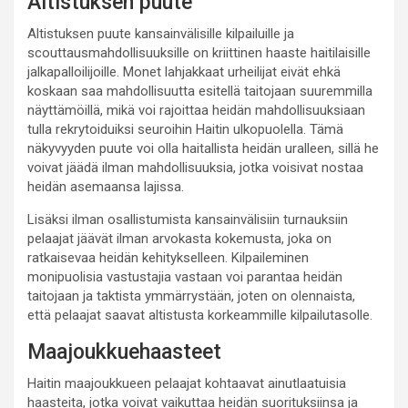
Altistuksen puute
Altistuksen puute kansainvälisille kilpailuille ja
scouttausmahdollisuuksille on kriittinen haaste haitilaisille
jalkapalloilijoille. Monet lahjakkaat urheilijat eivät ehkä
koskaan saa mahdollisuutta esitellä taitojaan suuremmilla
näyttämöillä, mikä voi rajoittaa heidän mahdollisuuksiaan
tulla rekrytoiduiksi seuroihin Haitin ulkopuolella. Tämä
näkyvyyden puute voi olla haitallista heidän uralleen, sillä he
voivat jäädä ilman mahdollisuuksia, jotka voisivat nostaa
heidän asemaansa lajissa.
Lisäksi ilman osallistumista kansainvälisiin turnauksiin
pelaajat jäävät ilman arvokasta kokemusta, joka on
ratkaisevaa heidän kehitykselleen. Kilpaileminen
monipuolisia vastustajia vastaan voi parantaa heidän
taitojaan ja taktista ymmärrystään, joten on olennaista,
että pelaajat saavat altistusta korkeammille kilpailutasolle.
Maajoukkuehaasteet
Haitin maajoukkueen pelaajat kohtaavat ainutlaatuisia
haasteita, jotka voivat vaikuttaa heidän suorituksiinsa ja