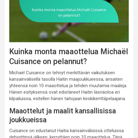
Kuinka monta maaottelua Michaël
Cuisance on pelannut?
Michaël Cuisance on tehnyt merkittävän vaikutuksen
kansainvälisellä tasolla Haitin maajoukkueessa, ansaiten
yhteensä noin 10 maaottelua ja tehden muutamia maaleja.
Hänen esityksensä ovat edistäneet Haitin läsnäoloa eri
kilpailuissa, esitellen hänen taitojaan keskikenttäpelaajana.
Maaottelut ja maalit kansallisissa
joukkueissa
Cuisance on edustanut Haitia kansainvälisissä otteluissa
debyyttinsä jälkeen, kerryttäen noin 10 maaottelua. Tänä