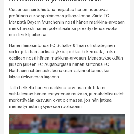
Cuisancen siirtohistoria heijastaa hänen nousevaa
profiiliaan eurooppalaisessa jalkapallossa. Siirto FC
Metzistä Bayern Müncheniin nosti hänen markkina-arvoaan
merkittävästi hänen potentiaalinsa ja esitystensä vuoksi
nuorten kilpailuissa.
Hänen lainasiirtonsa FC Schalke 04:ään oli strateginen
siirto, jolla hän sai lisää ykkösjoukkuekokemusta, mikä
edelleen nosti hänen markkina-arvoaan. Menestyksekkään
jakson jälkeen FC Augsburgissa hänen siirtonsa FC
Nantesiin nähtiin askeleena uran vakiinnuttamiseksi
kilpailukykyisessä liigassa.
Tällä hetkellä hänen markkina-arvonsa odotetaan
vaihtelevaan hänen esitystensä mukaan, ja mahdollisuudet
merkittävään kasvuun ovat olemassa, jos hän jatkaa
menestymistä nykyisessä roolissaan.