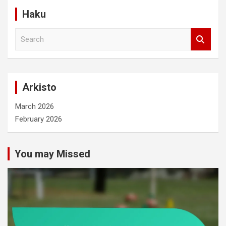
Haku
S
e
a
r
c
Arkisto
h
March 2026
February 2026
You may Missed