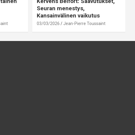
htainen
Kervens Belfort: Saavutukset,
Seuran menestys,
Kansainvälinen vaikutus
aint
03/03/2026
Jean-Pierre Toussaint