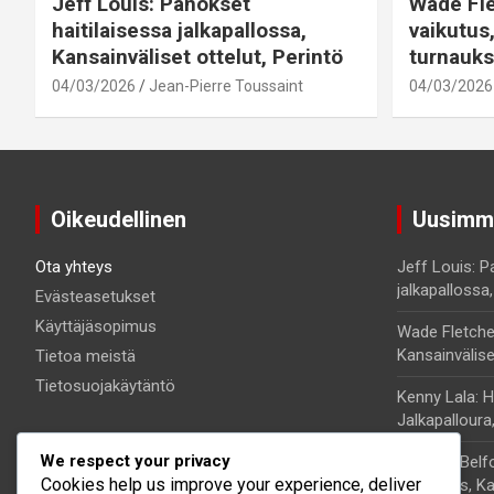
Jeff Louis: Panokset
Wade Fl
haitilaisessa jalkapallossa,
vaikutus
Kansainväliset ottelut, Perintö
turnauks
04/03/2026
Jean-Pierre Toussaint
04/03/2026
Oikeudellinen
Uusimma
Ota yhteys
Jeff Louis: P
jalkapallossa,
Evästeasetukset
Käyttäjäsopimus
Wade Fletche
Kansainvälise
Tietoa meistä
Tietosuojakäytäntö
Kenny Lala: H
Jalkapalloura
We respect your privacy
Kervens Belfo
Cookies help us improve your experience, deliver
menestys, Ka