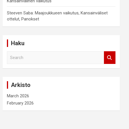
Kansainvälinen vaikutus
Steeven Saba: Maajoukkueen vaikutus, Kansainväliset
ottelut, Panokset
Haku
S
e
a
r
c
Arkisto
h
March 2026
February 2026