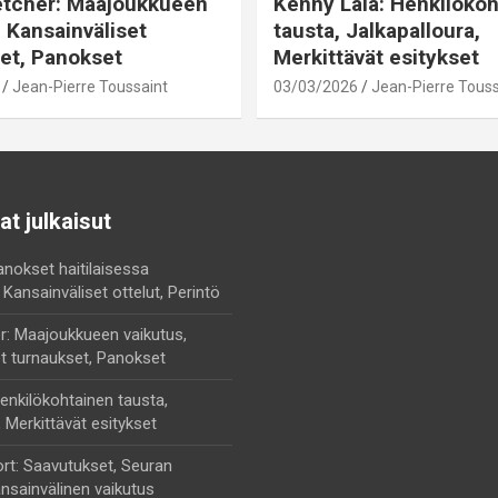
etcher: Maajoukkueen
Kenny Lala: Henkilöko
, Kansainväliset
tausta, Jalkapalloura,
et, Panokset
Merkittävät esitykset
Jean-Pierre Toussaint
03/03/2026
Jean-Pierre Touss
t julkaisut
anokset haitilaisessa
 Kansainväliset ottelut, Perintö
r: Maajoukkueen vaikutus,
t turnaukset, Panokset
enkilökohtainen tausta,
, Merkittävät esitykset
rt: Saavutukset, Seuran
nsainvälinen vaikutus