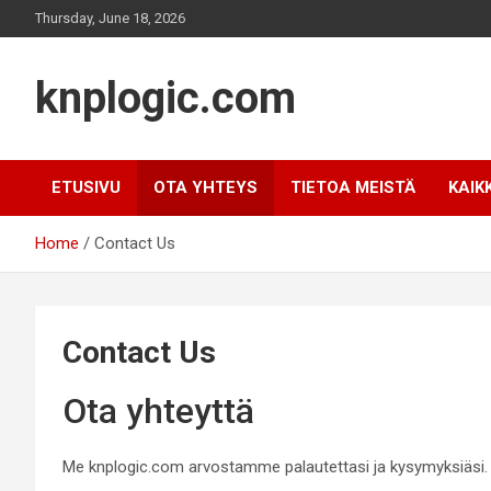
Skip
Thursday, June 18, 2026
to
content
knplogic.com
ETUSIVU
OTA YHTEYS
TIETOA MEISTÄ
KAIK
Home
Contact Us
Contact Us
Ota yhteyttä
Me knplogic.com arvostamme palautettasi ja kysymyksiäsi. 