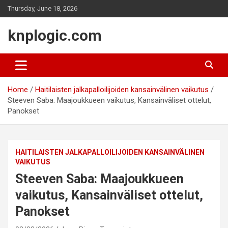
Skip
Thursday, June 18, 2026
to
content
knplogic.com
Home
Haitilaisten jalkapalloilijoiden kansainvälinen vaikutus
Steeven Saba: Maajoukkueen vaikutus, Kansainväliset ottelut,
Panokset
HAITILAISTEN JALKAPALLOILIJOIDEN KANSAINVÄLINEN
VAIKUTUS
Steeven Saba: Maajoukkueen
vaikutus, Kansainväliset ottelut,
Panokset