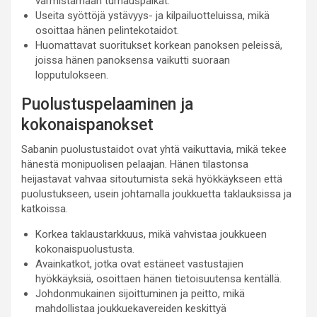
varmistamaan turnauspaikat.
Useita syöttöjä ystävyys- ja kilpailuotteluissa, mikä
osoittaa hänen pelintekotaidot.
Huomattavat suoritukset korkean panoksen peleissä,
joissa hänen panoksensa vaikutti suoraan
lopputulokseen.
Puolustuspelaaminen ja
kokonaispanokset
Sabanin puolustustaidot ovat yhtä vaikuttavia, mikä tekee
hänestä monipuolisen pelaajan. Hänen tilastonsa
heijastavat vahvaa sitoutumista sekä hyökkäykseen että
puolustukseen, usein johtamalla joukkuetta taklauksissa ja
katkoissa.
Korkea taklaustarkkuus, mikä vahvistaa joukkueen
kokonaispuolustusta.
Avainkatkot, jotka ovat estäneet vastustajien
hyökkäyksiä, osoittaen hänen tietoisuutensa kentällä.
Johdonmukainen sijoittuminen ja peitto, mikä
mahdollistaa joukkuekavereiden keskittyä