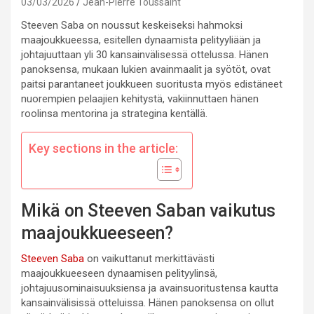
03/03/2026
Jean-Pierre Toussaint
Steeven Saba on noussut keskeiseksi hahmoksi
maajoukkueessa, esitellen dynaamista pelityyliään ja
johtajuuttaan yli 30 kansainvälisessä ottelussa. Hänen
panoksensa, mukaan lukien avainmaalit ja syötöt, ovat
paitsi parantaneet joukkueen suoritusta myös edistäneet
nuorempien pelaajien kehitystä, vakiinnuttaen hänen
roolinsa mentorina ja strategina kentällä.
Key sections in the article:
Mikä on Steeven Saban vaikutus
maajoukkueeseen?
Steeven Saba
on vaikuttanut merkittävästi
maajoukkueeseen dynaamisen pelityylinsä,
johtajuusominaisuuksiensa ja avainsuoritustensa kautta
kansainvälisissä otteluissa. Hänen panoksensa on ollut