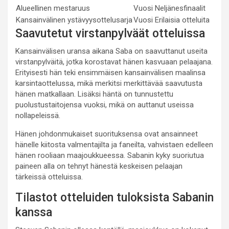
Alueellinen mestaruus
Vuosi
Neljänesfinaalit
Kansainvälinen ystävyysottelusarja
Vuosi
Erilaisia otteluita
Saavutetut virstanpylväät otteluissa
Kansainvälisen uransa aikana Saba on saavuttanut useita
virstanpylväitä, jotka korostavat hänen kasvuaan pelaajana.
Erityisesti hän teki ensimmäisen kansainvälisen maalinsa
karsintaottelussa, mikä merkitsi merkittävää saavutusta
hänen matkallaan. Lisäksi häntä on tunnustettu
puolustustaitojensa vuoksi, mikä on auttanut useissa
nollapeleissä.
Hänen johdonmukaiset suorituksensa ovat ansainneet
hänelle kiitosta valmentajilta ja faneilta, vahvistaen edelleen
hänen rooliaan maajoukkueessa. Sabanin kyky suoriutua
paineen alla on tehnyt hänestä keskeisen pelaajan
tärkeissä otteluissa.
Tilastot otteluiden tuloksista Sabanin
kanssa