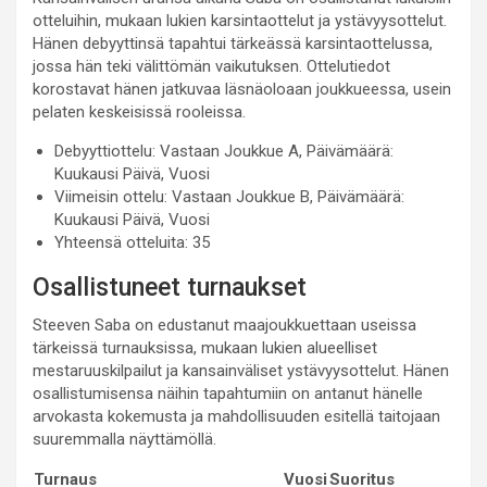
otteluihin, mukaan lukien karsintaottelut ja ystävyysottelut.
Hänen debyyttinsä tapahtui tärkeässä karsintaottelussa,
jossa hän teki välittömän vaikutuksen. Ottelutiedot
korostavat hänen jatkuvaa läsnäoloaan joukkueessa, usein
pelaten keskeisissä rooleissa.
Debyyttiottelu: Vastaan Joukkue A, Päivämäärä:
Kuukausi Päivä, Vuosi
Viimeisin ottelu: Vastaan Joukkue B, Päivämäärä:
Kuukausi Päivä, Vuosi
Yhteensä otteluita: 35
Osallistuneet turnaukset
Steeven Saba on edustanut maajoukkuettaan useissa
tärkeissä turnauksissa, mukaan lukien alueelliset
mestaruuskilpailut ja kansainväliset ystävyysottelut. Hänen
osallistumisensa näihin tapahtumiin on antanut hänelle
arvokasta kokemusta ja mahdollisuuden esitellä taitojaan
suuremmalla näyttämöllä.
Turnaus
Vuosi
Suoritus