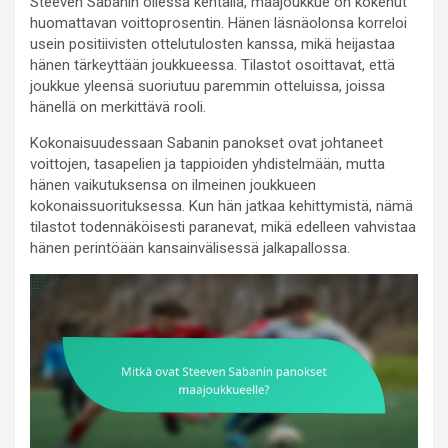
Steeven Sabanin ollessa kentällä, maajoukkue on kokenut
huomattavan voittoprosentin. Hänen läsnäolonsa korreloi
usein positiivisten ottelutulosten kanssa, mikä heijastaa
hänen tärkeyttään joukkueessa. Tilastot osoittavat, että
joukkue yleensä suoriutuu paremmin otteluissa, joissa
hänellä on merkittävä rooli.
Kokonaisuudessaan Sabanin panokset ovat johtaneet
voittojen, tasapelien ja tappioiden yhdistelmään, mutta
hänen vaikutuksensa on ilmeinen joukkueen
kokonaissuorituksessa. Kun hän jatkaa kehittymistä, nämä
tilastot todennäköisesti paranevat, mikä edelleen vahvistaa
hänen perintöään kansainvälisessä jalkapallossa.