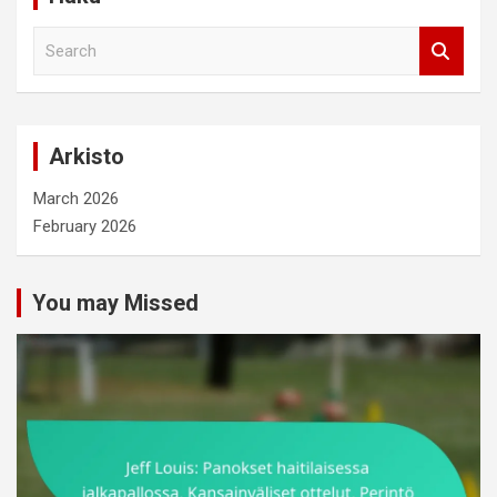
S
e
a
r
c
Arkisto
h
March 2026
February 2026
You may Missed