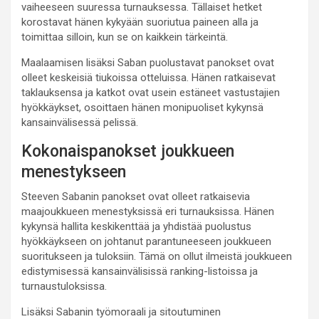
vaiheeseen suuressa turnauksessa. Tällaiset hetket
korostavat hänen kykyään suoriutua paineen alla ja
toimittaa silloin, kun se on kaikkein tärkeintä.
Maalaamisen lisäksi Saban puolustavat panokset ovat
olleet keskeisiä tiukoissa otteluissa. Hänen ratkaisevat
taklauksensa ja katkot ovat usein estäneet vastustajien
hyökkäykset, osoittaen hänen monipuoliset kykynsä
kansainvälisessä pelissä.
Kokonaispanokset joukkueen
menestykseen
Steeven Sabanin panokset ovat olleet ratkaisevia
maajoukkueen menestyksissä eri turnauksissa. Hänen
kykynsä hallita keskikenttää ja yhdistää puolustus
hyökkäykseen on johtanut parantuneeseen joukkueen
suoritukseen ja tuloksiin. Tämä on ollut ilmeistä joukkueen
edistymisessä kansainvälisissä ranking-listoissa ja
turnaustuloksissa.
Lisäksi Sabanin työmoraali ja sitoutuminen