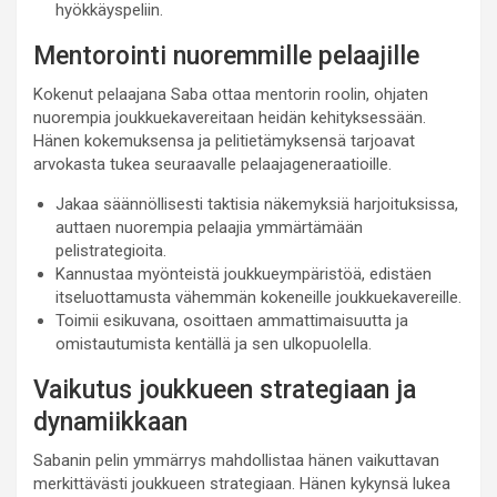
hyökkäyspeliin.
Mentorointi nuoremmille pelaajille
Kokenut pelaajana Saba ottaa mentorin roolin, ohjaten
nuorempia joukkuekavereitaan heidän kehityksessään.
Hänen kokemuksensa ja pelitietämyksensä tarjoavat
arvokasta tukea seuraavalle pelaajageneraatioille.
Jakaa säännöllisesti taktisia näkemyksiä harjoituksissa,
auttaen nuorempia pelaajia ymmärtämään
pelistrategioita.
Kannustaa myönteistä joukkueympäristöä, edistäen
itseluottamusta vähemmän kokeneille joukkuekavereille.
Toimii esikuvana, osoittaen ammattimaisuutta ja
omistautumista kentällä ja sen ulkopuolella.
Vaikutus joukkueen strategiaan ja
dynamiikkaan
Sabanin pelin ymmärrys mahdollistaa hänen vaikuttavan
merkittävästi joukkueen strategiaan. Hänen kykynsä lukea