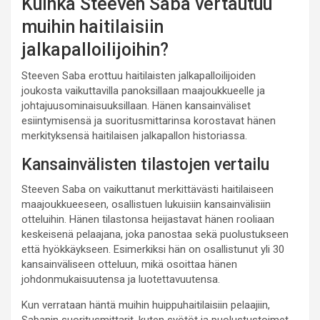
Kuinka Steeven Saba vertautuu
muihin haitilaisiin
jalkapalloilijoihin?
Steeven Saba erottuu haitilaisten jalkapalloilijoiden
joukosta vaikuttavilla panoksillaan maajoukkueelle ja
johtajuusominaisuuksillaan. Hänen kansainväliset
esiintymisensä ja suoritusmittarinsa korostavat hänen
merkityksensä haitilaisen jalkapallon historiassa.
Kansainvälisten tilastojen vertailu
Steeven Saba on vaikuttanut merkittävästi haitilaiseen
maajoukkueeseen, osallistuen lukuisiin kansainvälisiin
otteluihin. Hänen tilastonsa heijastavat hänen rooliaan
keskeisenä pelaajana, joka panostaa sekä puolustukseen
että hyökkäykseen. Esimerkiksi hän on osallistunut yli 30
kansainväliseen otteluun, mikä osoittaa hänen
johdonmukaisuutensa ja luotettavuutensa.
Kun verrataan häntä muihin huippuhaitilaisiin pelaajiin,