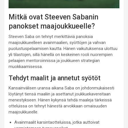
Mitkä ovat Steeven Sabanin
panokset maajoukkueelle?
Steeven Saba on tehnyt merkittäviä panoksia
maajoukkueelleen avainmaalien, syöttöjen ja vahvan
puolustuspelaamisen kautta. Hänen vaikutuksensa ulottuu
yli tilastojen, sillä hänellä on keskeinen rooli nuorempien
pelaajien mentoroinnissa ja joukkueen strategian
muokkaamisessa.
Tehdyt maalit ja annetut syötöt
Kansainvälisen uransa aikana Saba on johdonmukaisesti
löytänyt tiensä maaliin ja asettanut joukkuekavereitaan
menestykseen. Hänen kykynsä tehdä maaleja tärkeissä
otteluissa on tehnyt hänestä arvokkaan omaisuuden
maajoukkueelle.
Avainmaalit karsintaotteluissa, jotka auttoivat