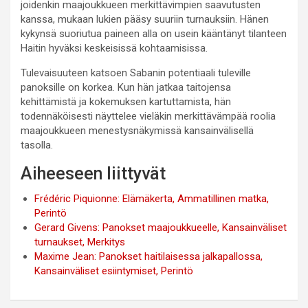
joidenkin maajoukkueen merkittävimpien saavutusten
kanssa, mukaan lukien pääsy suuriin turnauksiin. Hänen
kykynsä suoriutua paineen alla on usein kääntänyt tilanteen
Haitin hyväksi keskeisissä kohtaamisissa.
Tulevaisuuteen katsoen Sabanin potentiaali tuleville
panoksille on korkea. Kun hän jatkaa taitojensa
kehittämistä ja kokemuksen kartuttamista, hän
todennäköisesti näyttelee vieläkin merkittävämpää roolia
maajoukkueen menestysnäkymissä kansainvälisellä
tasolla.
Aiheeseen liittyvät
Frédéric Piquionne: Elämäkerta, Ammatillinen matka,
Perintö
Gerard Givens: Panokset maajoukkueelle, Kansainväliset
turnaukset, Merkitys
Maxime Jean: Panokset haitilaisessa jalkapallossa,
Kansainväliset esiintymiset, Perintö