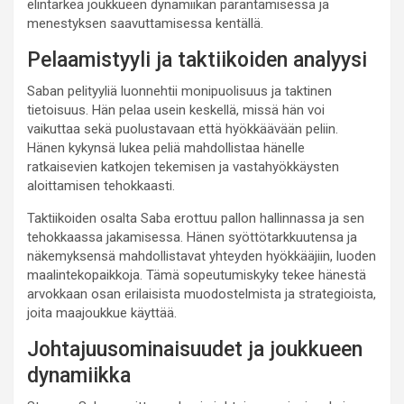
elintärkeä joukkueen dynamiikan parantamisessa ja
menestyksen saavuttamisessa kentällä.
Pelaamistyyli ja taktiikoiden analyysi
Saban pelityyliä luonnehtii monipuolisuus ja taktinen
tietoisuus. Hän pelaa usein keskellä, missä hän voi
vaikuttaa sekä puolustavaan että hyökkäävään peliin.
Hänen kykynsä lukea peliä mahdollistaa hänelle
ratkaisevien katkojen tekemisen ja vastahyökkäysten
aloittamisen tehokkaasti.
Taktiikoiden osalta Saba erottuu pallon hallinnassa ja sen
tehokkaassa jakamisessa. Hänen syöttötarkkuutensa ja
näkemyksensä mahdollistavat yhteyden hyökkääjiin, luoden
maalintekopaikkoja. Tämä sopeutumiskyky tekee hänestä
arvokkaan osan erilaisista muodostelmista ja strategioista,
joita maajoukkue käyttää.
Johtajuusominaisuudet ja joukkueen
dynamiikka