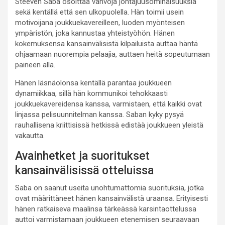
Steeven Saba osoittaa vahvoja johtajuusominaisuuksia
sekä kentällä että sen ulkopuolella. Hän toimii usein
motivoijana joukkuekavereilleen, luoden myönteisen
ympäristön, joka kannustaa yhteistyöhön. Hänen
kokemuksensa kansainvälisistä kilpailuista auttaa häntä
ohjaamaan nuorempia pelaajia, auttaen heitä sopeutumaan
paineen alla.
Hänen läsnäolonsa kentällä parantaa joukkueen
dynamiikkaa, sillä hän kommunikoi tehokkaasti
joukkuekavereidensa kanssa, varmistaen, että kaikki ovat
linjassa pelisuunnitelman kanssa. Saban kyky pysyä
rauhallisena kriittisissä hetkissä edistää joukkueen yleistä
vakautta.
Avainhetket ja suoritukset
kansainvälisissä otteluissa
Saba on saanut useita unohtumattomia suorituksia, jotka
ovat määrittäneet hänen kansainvälistä uraansa. Erityisesti
hänen ratkaiseva maalinsa tärkeässä karsintaottelussa
auttoi varmistamaan joukkueen etenemisen seuraavaan