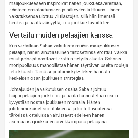
maajoukkueeseen inspiroivat hänen joukkuekavereitaan,
edistäen omistautumisen ja sitkeyden kulttuuria. Hänen
vaikutuksensa ulottuu yli tilastojen, sillä hän ilmentää
henkeä ja päättäväisyyttä, jota joukkue tavoittelee.
Vertailu muiden pelaajien kanssa
Kun vertaillaan Saban vaikutusta muihin maajoukkueen
pelaajiin, hänen ainutlaatuinen taitosettinsä erottuu. Vaikka
muut pelaajat saattavat erottua tietyillä alueilla, Sabanin
monipuolisuus mahdollistaa hänen täyttävän useita rooleja
tehokkaasti. Tämä sopeutumiskyky tekee hänestä
keskeisen osan joukkueen strategiaa.
Johtajuuden ja vaikutuksen osalta Saba sijoittuu
huippupelaajien joukkoon, ja häntä tunnustetaan usein
kyvystään nostaa joukkueen moraalia. Hänen
johdonmukaiset suorituksensa ja luotettavuutensa
tärkeissä otteluissa vahvistavat edelleen hänen
asemaansa joukkueen arvokkaimpana pelaajana.