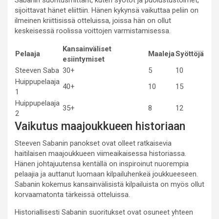
Sabanin suoritusmittarit, kuten syötöt ja puolustustoimet,
sijoittavat hänet eliittiin. Hänen kykynsä vaikuttaa peliin on
ilmeinen kriittisissä otteluissa, joissa hän on ollut
keskeisessä roolissa voittojen varmistamisessa.
Kansainväliset
Pelaaja
Maaleja
Syöttöjä
esiintymiset
Steeven Saba
30+
5
10
Huippupelaaja
40+
10
15
1
Huippupelaaja
35+
8
12
2
Vaikutus maajoukkueen historiaan
Steeven Sabanin panokset ovat olleet ratkaisevia
haitilaisen maajoukkueen viimeaikaisessa historiassa.
Hänen johtajuutensa kentällä on inspiroinut nuorempia
pelaajia ja auttanut luomaan kilpailuhenkeä joukkueeseen.
Sabanin kokemus kansainvälisistä kilpailuista on myös ollut
korvaamatonta tärkeissä otteluissa.
Historiallisesti Sabanin suoritukset ovat osuneet yhteen