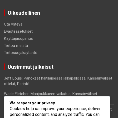
Oikeudellinen
Ota yhteys
Evästeasetukset
Käyttäjäsopimus
Tietoa meistä
Tietosuojakäytäntö
Uusimmat julkaisut
Jeff Louis: Panokset haitilaisessa jalkapallossa, Kansainväliset
ottelut, Perintö
Wade Fletcher: Maajoukkueen vaikutus, Kansainväliset
turnaukset, Panokset
We respect your privacy
Cookies help us improve your experience, deliver
Kenny Lala: Henkilökohtainen tausta, Jalkapalloura, Merkittävät
personalized content, and analyze traffic. You can
esitykset