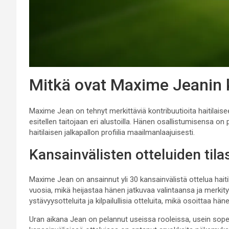
Mitkä ovat Maxime Jeanin k
Maxime Jean on tehnyt merkittäviä kontribuutioita haitilaise
esitellen taitojaan eri alustoilla. Hänen osallistumisensa 
haitilaisen jalkapallon profiilia maailmanlaajuisesti.
Kansainvälisten otteluiden tila
Maxime Jean on ansainnut yli 30 kansainvälistä ottelua hait
vuosia, mikä heijastaa hänen jatkuvaa valintaansa ja merkit
ystävyysotteluita ja kilpailullisia otteluita, mikä osoittaa 
Uran aikana Jean on pelannut useissa rooleissa, usein so