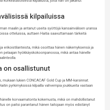
 korkeatasoisesta kilpailusta, joita hän on jakanut
välisissä kilpailuissa
n maalin ja antanut useita syöttöjä kansainvälisen uransa
koissa otteluissa, auttaen Haitia saavuttamaan tärkeitä
a ja erikoistilanteista, mikä osoittaa hänen näkemyksensä ja
sen pelaajan hyökkäyskokoonpanossa, mikä antaa hänelle
alinteolla.
 on osallistunut
siin, mukaan lukien CONCACAF Gold Cup ja MM-karsinnat.
Haitin pyrkimyksissä kilpailla vahvempia joukkueita vastaan
 hänelle korvaamatonta kokemusta, mikä on mahdollistanut
tus on paitsi parantanut hänen taitojaan myös edistänyt