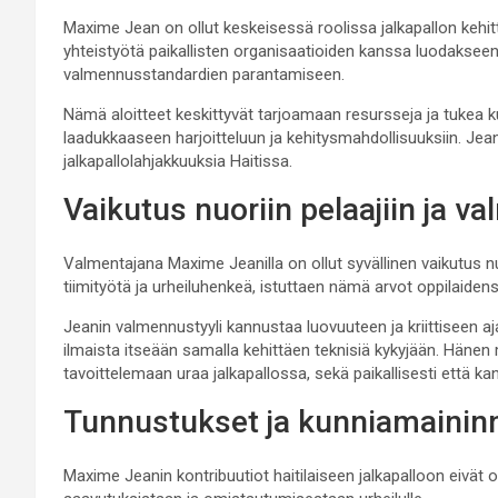
Maxime Jean on ollut keskeisessä roolissa jalkapallon kehi
yhteistyötä paikallisten organisaatioiden kanssa luodakseen o
valmennusstandardien parantamiseen.
Nämä aloitteet keskittyvät tarjoamaan resursseja ja tukea kun
laadukkaaseen harjoitteluun ja kehitysmahdollisuuksiin. Jea
jalkapallolahjakkuuksia Haitissa.
Vaikutus nuoriin pelaajiin ja 
Valmentajana Maxime Jeanilla on ollut syvällinen vaikutus nuo
tiimityötä ja urheiluhenkeä, istuttaen nämä arvot oppilaiden
Jeanin valmennustyyli kannustaa luovuuteen ja kriittiseen aja
ilmaista itseään samalla kehittäen teknisiä kykyjään. Häne
tavoittelemaan uraa jalkapallossa, sekä paikallisesti että kan
Tunnustukset ja kunniamaininn
Maxime Jeanin kontribuutiot haitilaiseen jalkapalloon eivät