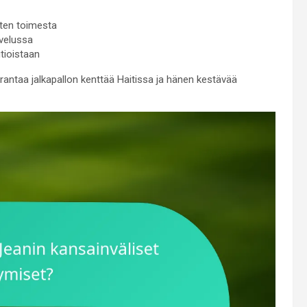
sten toimesta
lvelussa
utioistaan
antaa jalkapallon kenttää Haitissa ja hänen kestävää