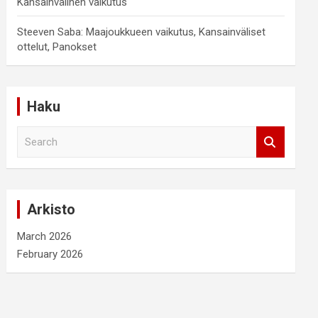
Kansainvälinen vaikutus
Steeven Saba: Maajoukkueen vaikutus, Kansainväliset
ottelut, Panokset
Haku
S
e
a
r
c
Arkisto
h
March 2026
February 2026