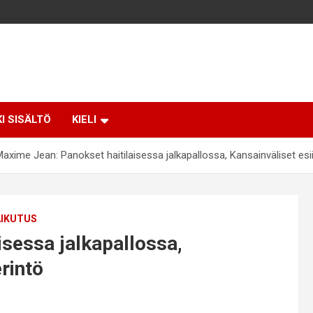
KI SISÄLTÖ
KIELI
axime Jean: Panokset haitilaisessa jalkapallossa, Kansainväliset esi
AIKUTUS
isessa jalkapallossa,
rintö