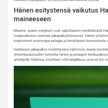
Hänen esitystensä vaikutus Ha
maineeseen
Maxime Jeanin esitykset ovat vaikuttaneet merkittävästi H
maajoukkueen asemaa jalkapalloyhteisössä. Hänen johdon
inspiroineet nuorempia pelaajia ja herättäneet kunnioitusta v
Haitilaisen jalkapallon merkittävänä hahmona Jeanin kontri
yhteenkuuluvuuden tunnetta fanien ja pelaajien keskuudess
urheilijoille Haitissa, osoittaen, että lahjakkuus ja kova työ