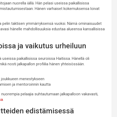
tojaan nuorella iällä. Hän pelasi useissa paikallisissa
a omistautumisestaan. Hänen varhaiset kokemuksensa loivat
ja pelin taktisen ymmärryksensä vuoksi. Nämä ominaisuudet
 avasi hänelle mahdollisuuksia edustaa alueensa kansallisissa
oissa ja vaikutus urheiluun
eissa paikallisissa seuroissa Haitissa. Hänellä oli
ikä nosti jalkapallon profiilia hänen yhteisössään.
aen joukkueen menestykseen
laamisen ja mentoroinnin kautta
oi nuorempia pelaajia suhtautumaan jalkapalloon vakavasti,
sa
.
oitteiden edistämisessä