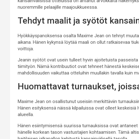
kansainvälisissä otteluissa on antanut arvokkaita näkemyksiä
nuoremmille pelaajille maajoukkueessa.
Tehdyt maalit ja syötöt kansain
Hyökkäyspanoksensa osalta Maxime Jean on tehnyt muutama
aikana. Hänen kykynsä löytää maali on ollut ratkaisevaa tiu
voittoja.
Jeanin syötöt ovat usein tulleet hyvin ajoitetuista passeist
tiimityön. Nämä kontribuutiot ovat tehneet hänestä keskei
mahdollisuuden vaikuttaa otteluihin muullakin tavalla kuin ma
Huomattavat turnaukset, joissa
Maxime Jean on osallistunut useisiin merkittäviin turnauk
Hänen esityksensä näissä kilpailuissa ovat olleet keskeisiä 
alueella.
Hänen esiintymisensä suurissa turnauksissa ovat antaneet
hänelle korkean tason vastustajien kohtaamisen. Tämä altis
haitilaisen jalkapallon kehitystä kansainvälisellä tasolla.