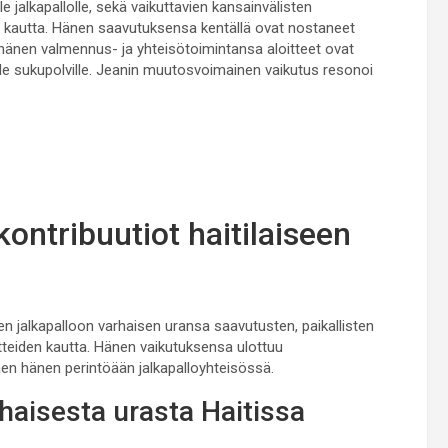
e jalkapallolle, sekä vaikuttavien kansainvälisten
 kautta. Hänen saavutuksensa kentällä ovat nostaneet
as hänen valmennus- ja yhteisötoimintansa aloitteet ovat
le sukupolville. Jeanin muutosvoimainen vaikutus resonoi
ontribuutiot haitilaiseen
en jalkapalloon varhaisen uransa saavutusten, paikallisten
tteiden kautta. Hänen vaikutuksensa ulottuu
en hänen perintöään jalkapalloyhteisössä.
aisesta urasta Haitissa