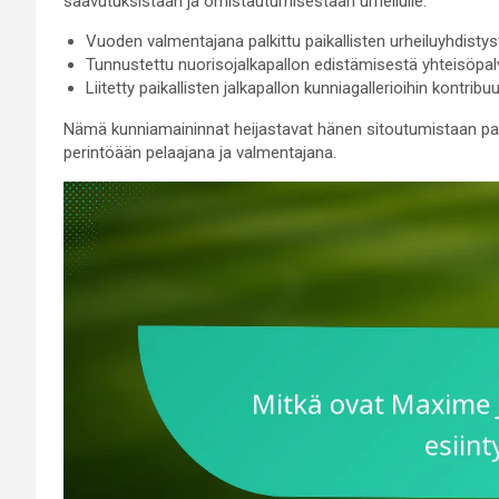
saavutuksistaan ja omistautumisestaan urheilulle.
Vuoden valmentajana palkittu paikallisten urheiluyhdisty
Tunnustettu nuorisojalkapallon edistämisestä yhteisöpa
Liitetty paikallisten jalkapallon kunniagallerioihin kontribu
Nämä kunniamaininnat heijastavat hänen sitoutumistaan par
perintöään pelaajana ja valmentajana.