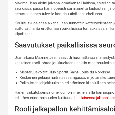
Maxime Jean aloitti jalkapallomatkansa Haitissa, esitellen tai
seuroissa, joissa hän nopeasti sai mainetta taidoistaan j
perustan hänen tuleville kontribuutioilleen urheilussa.
Koulutusvuosiensa aikana Jean tunnettiin ketteryydestään 
auttoivat häntä erottumaan paikallisissa turnauksissa, mikä
kilpailuissa.
Saavutukset paikallisissa seur
Uran aikana Maxime Jean saavutti huomattavaa menestystä us
keskeinen rooli johtaa joukkueitaan useisiin mestaruuksiin, m
Mestaruusvoitot Club Sportif Saint-Louis du Nordissa
Keskeinen pelaaja haitilaisessa liigassa, myötävaikutt
Paikallisten lahjakkuuksien edistäminen kilpailullisen pe
Hänen vaikutuksensa urheiluun on ilmeinen, sillä hän inspir
edistäen erinomaisuuden kulttuuria
haitilaisessa jalkapallos
Rooli jalkapallon kehittämisal