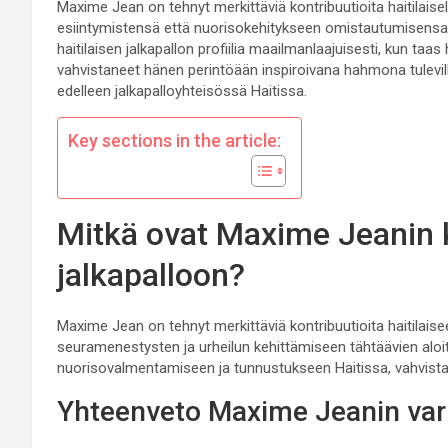
Maxime Jean on tehnyt merkittäviä kontribuutioita haitilaisell
esiintymistensä että nuorisokehitykseen omistautumisensa
haitilaisen jalkapallon profiilia maailmanlaajuisesti, kun ta
vahvistaneet hänen perintöään inspiroivana hahmona tulevil
edelleen jalkapalloyhteisössä Haitissa.
Key sections in the article:
Mitkä ovat Maxime Jeanin k
jalkapalloon?
Maxime Jean on tehnyt merkittäviä kontribuutioita haitilaise
seuramenestysten ja urheilun kehittämiseen tähtäävien aloi
nuorisovalmentamiseen ja tunnustukseen Haitissa, vahvista
Yhteenveto Maxime Jeanin varh