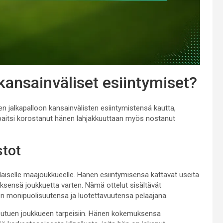
ansainväliset esiintymiset?
en jalkapalloon kansainvälisten esiintymistensä kautta,
on paitsi korostanut hänen lahjakkuuttaan myös nostanut
stot
ilaiselle maajoukkueelle. Hänen esiintymisensä kattavat useita
yksensä joukkuetta varten. Nämä ottelut sisältävät
hänen monipuolisuutensa ja luotettavuutensa pelaajana.
peutuen joukkueen tarpeisiin. Hänen kokemuksensa