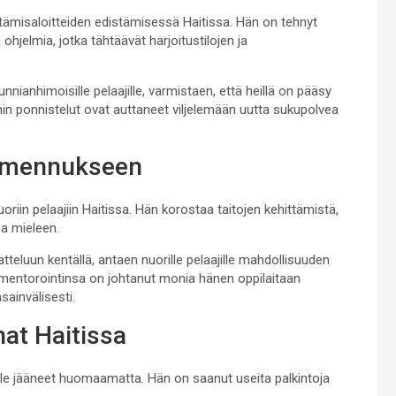
ttämisaloitteiden edistämisessä Haitissa. Hän on tehnyt
hjelmia, jotka tähtäävät harjoitustilojen ja
nianhimoisille pelaajille, varmistaen, että heillä on pääsy
nin ponnistelut ovat auttaneet viljelemään uutta sukupolvea
valmennukseen
riin pelaajiin Haitissa. Hän korostaa taitojen kehittämistä,
sa mieleen.
tteluun kentällä, antaen nuorille pelaajille mahdollisuuden
n mentorointinsa on johtanut monia hänen oppilaitaan
sainvälisesti.
at Haitissa
 ole jääneet huomaamatta. Hän on saanut useita palkintoja