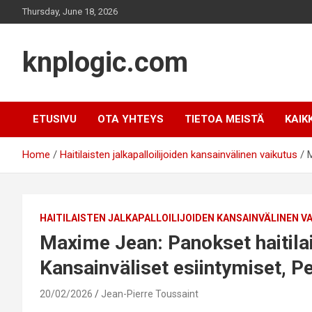
Skip
Thursday, June 18, 2026
to
content
knplogic.com
ETUSIVU
OTA YHTEYS
TIETOA MEISTÄ
KAIK
Home
Haitilaisten jalkapalloilijoiden kansainvälinen vaikutus
M
HAITILAISTEN JALKAPALLOILIJOIDEN KANSAINVÄLINEN V
Maxime Jean: Panokset haitila
Kansainväliset esiintymiset, Pe
20/02/2026
Jean-Pierre Toussaint