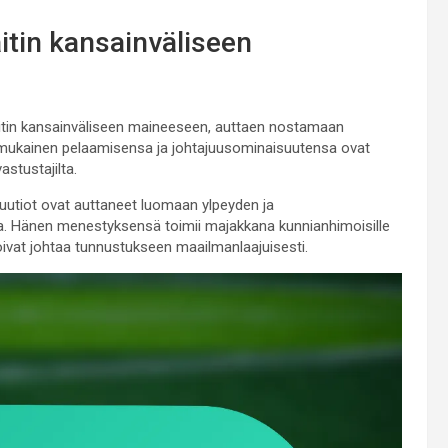
itin kansainväliseen
aitin kansainväliseen maineeseen, auttaen nostamaan
mukainen pelaamisensa ja johtajuusominaisuutensa ovat
astustajilta.
buutiot ovat auttaneet luomaan ylpeyden ja
a. Hänen menestyksensä toimii majakkana kunnianhimoisille
 voivat johtaa tunnustukseen maailmanlaajuisesti.