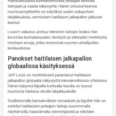
mahdollisuuksia kunnianhimoisille pelaajille kehittää
taitojaan ja saada näkyvyyttä. Hänen sitoutumisensa
nuorisoprojekteihin on edistänyt uuden sukupolven
lahjakkuuksia, varmistaen haitilaisen jalkapallon jatkuvan
kasvun.
Louis’n vaikutus ulottuu teknisten taitojen lisäksi; hän
korostaa kurinalaisuuden, tiimityön ja sitkeyden merkitystä,
istuttaen arvoja, jotka resonoivat nuorten urheilijoiden
keskuudessa.
Panokset haitilaisen jalkapallon
globaalissa käsityksessä
Jeff Louis on merkittävästi parantanut haitilaisen
jalkapallon globaalia näkyvyyttä kansainvälisissä otteluissa.
Hänen kykynsä kilpailla korkealla tasolla on tuonut
huomiota Haitissa oleville lahjakkuuksille.
Osallistumalla kansainvälisiin turnauksiin ja liigoihin hän on
esitellyt haitilaisten pelaajien taitoja suuremmalla
näyttämöllä, haastamalla stereotypioita ja edistäen