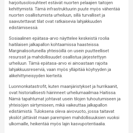
harjoitusolosuhteet estävät nuorten pelaajien taitojen
kehittymistä. Tämä infrastruktuurin puute myös vähentää
nuorten osallistumista urheiluun, sillä turvalliset ja
saavutettavat tilat ovat ratkaisevia lahjakkuuden
edistämisessä.
Sosiaalinen epätasa-arvo näyttelee keskeistä roolia
haitilaisen jalkapallon kohtaamissa haasteissa.
Marginalisoituneilla yhteisöillä on usein puutteelliset
resurssit ja mahdollisuudet osallistua järjestettyyn
urheiluun. Tämä epätasa-arvo ei ainoastaan rajoita
lahjakkuusreserviä, vaan myös ylläpitää köyhyyden ja
alikehittyneisyyden kierteitä.
Luonnonkatastrofit, kuten maanjäristykset ja hurrikaanit,
ovat historiallisesti häirinneet urheilumaailmaa Haitissa.
Nämä tapahtumat johtavat usein tilojen tuhoutumiseen ja
yhteisöjen siirtymiseen, mikä vaikeuttaa jalkapallon
edistämistä. Tuloksena oleva aivovuoto, jossa taitavat
yksilöt jättävät maan parempien mahdollisuuksien vuoksi
ulkomaille, heikentää myös lajin kasvupotentiaalia.