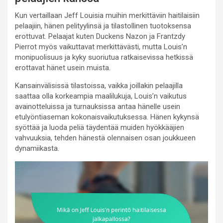
Kun vertaillaan Jeff Louisia muihin merkittäviin haitilaisiin
pelaajiin, hänen pelityylinsä ja tilastollinen tuotoksensa
erottuvat. Pelaajat kuten Duckens Nazon ja Frantzdy
Pierrot myös vaikuttavat merkittävästi, mutta Louis’n
monipuolisuus ja kyky suoriutua ratkaisevissa hetkissä
erottavat hänet usein muista.
Kansainvälisissä tilastoissa, vaikka joillakin pelaajilla
saattaa olla korkeampia maalilukuja, Louis’n vaikutus
avainotteluissa ja turnauksissa antaa hänelle usein
etulyöntiaseman kokonaisvaikutuksessa. Hänen kykynsä
syöttää ja luoda peliä täydentää muiden hyökkääjien
vahvuuksia, tehden hänestä olennaisen osan joukkueen
dynamiikasta.