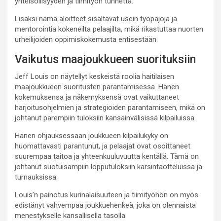
yhteisöllisyyden ja tiimityön tunnetta.
Lisäksi nämä aloitteet sisältävät usein työpajoja ja
mentorointia kokeneilta pelaajilta, mikä rikastuttaa nuorten
urheilijoiden oppimiskokemusta entisestään.
Vaikutus maajoukkueen suorituksiin
Jeff Louis on näytellyt keskeistä roolia haitilaisen
maajoukkueen suoritusten parantamisessa. Hänen
kokemuksensa ja näkemyksensä ovat vaikuttaneet
harjoitusohjelmien ja strategioiden parantamiseen, mikä on
johtanut parempiin tuloksiin kansainvälisissä kilpailuissa.
Hänen ohjauksessaan joukkueen kilpailukyky on
huomattavasti parantunut, ja pelaajat ovat osoittaneet
suurempaa taitoa ja yhteenkuuluvuutta kentällä. Tämä on
johtanut suotuisampiin lopputuloksiin karsintaotteluissa ja
turnauksissa.
Louis’n painotus kurinalaisuuteen ja tiimityöhön on myös
edistänyt vahvempaa joukkuehenkeä, joka on olennaista
menestykselle kansallisella tasolla.