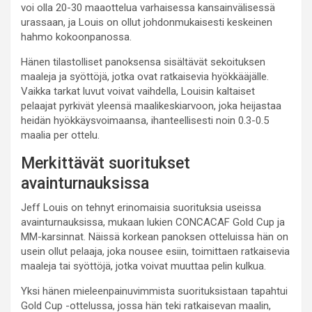
voi olla 20-30 maaottelua varhaisessa kansainvälisessä
urassaan, ja Louis on ollut johdonmukaisesti keskeinen
hahmo kokoonpanossa.
Hänen tilastolliset panoksensa sisältävät sekoituksen
maaleja ja syöttöjä, jotka ovat ratkaisevia hyökkääjälle.
Vaikka tarkat luvut voivat vaihdella, Louisin kaltaiset
pelaajat pyrkivät yleensä maalikeskiarvoon, joka heijastaa
heidän hyökkäysvoimaansa, ihanteellisesti noin 0.3-0.5
maalia per ottelu.
Merkittävät suoritukset
avainturnauksissa
Jeff Louis on tehnyt erinomaisia suorituksia useissa
avainturnauksissa, mukaan lukien CONCACAF Gold Cup ja
MM-karsinnat. Näissä korkean panoksen otteluissa hän on
usein ollut pelaaja, joka nousee esiin, toimittaen ratkaisevia
maaleja tai syöttöjä, jotka voivat muuttaa pelin kulkua.
Yksi hänen mieleenpainuvimmista suorituksistaan tapahtui
Gold Cup -ottelussa, jossa hän teki ratkaisevan maalin,