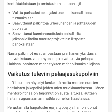
kenttätaidoistaan ja omistautumisestaan lajille.
Valittu parhaaksi pelaajaksi useissa kansallisissa
turnauksissa.
Saavuttanut palkintoja urheiluhengen ja johtajuuden
puolesta.
Saavuttanut kunnianosoituksia paikallisilta
jalkapalloliitoilta nuorisoprojekteihin liittyvistä
panoksistaan.
Nämä palkinnot eivät ainoastaan juhli hänen yksittäisiä
saavutuksiaan, vaan myös inspiroivat tulevia pelaajia
Haitissa, osoittaen menestyksen mahdollisuuksia lajissa.
Vaikutus tuleviin pelaajasukupolviin
Jeff Louis on näytellyt keskeistä roolia monien nuorten
haitilaisten jalkapalloilijoiden urien muokkaamisessa. Hänen
mentorointinsa on tarjonnut ohjausta ja tukea, auttaen
heitä navigoimaan ammattilaisurheilun haasteissa.
Perustamalla harjoitusleirejä ja työpajoja hän on luonut