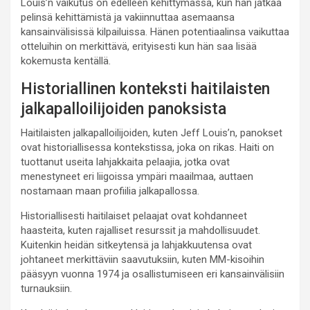
Louis’n vaikutus on edelleen kehittymässä, kun hän jatkaa
pelinsä kehittämistä ja vakiinnuttaa asemaansa
kansainvälisissä kilpailuissa. Hänen potentiaalinsa vaikuttaa
otteluihin on merkittävä, erityisesti kun hän saa lisää
kokemusta kentällä.
Historiallinen konteksti haitilaisten
jalkapalloilijoiden panoksista
Haitilaisten jalkapalloilijoiden, kuten Jeff Louis’n, panokset
ovat historiallisessa kontekstissa, joka on rikas. Haiti on
tuottanut useita lahjakkaita pelaajia, jotka ovat
menestyneet eri liigoissa ympäri maailmaa, auttaen
nostamaan maan profiilia jalkapallossa.
Historiallisesti haitilaiset pelaajat ovat kohdanneet
haasteita, kuten rajalliset resurssit ja mahdollisuudet.
Kuitenkin heidän sitkeytensä ja lahjakkuutensa ovat
johtaneet merkittäviin saavutuksiin, kuten MM-kisoihin
pääsyyn vuonna 1974 ja osallistumiseen eri kansainvälisiin
turnauksiin.