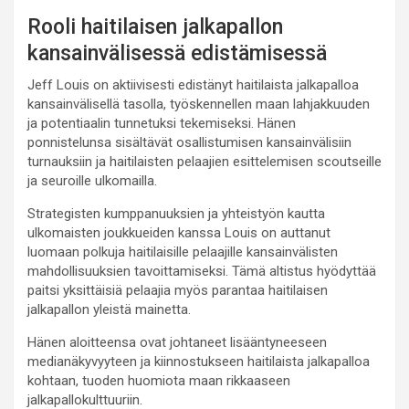
Rooli haitilaisen jalkapallon
kansainvälisessä edistämisessä
Jeff Louis on aktiivisesti edistänyt haitilaista jalkapalloa
kansainvälisellä tasolla, työskennellen maan lahjakkuuden
ja potentiaalin tunnetuksi tekemiseksi. Hänen
ponnistelunsa sisältävät osallistumisen kansainvälisiin
turnauksiin ja haitilaisten pelaajien esittelemisen scoutseille
ja seuroille ulkomailla.
Strategisten kumppanuuksien ja yhteistyön kautta
ulkomaisten joukkueiden kanssa Louis on auttanut
luomaan polkuja haitilaisille pelaajille kansainvälisten
mahdollisuuksien tavoittamiseksi. Tämä altistus hyödyttää
paitsi yksittäisiä pelaajia myös parantaa haitilaisen
jalkapallon yleistä mainetta.
Hänen aloitteensa ovat johtaneet lisääntyneeseen
medianäkyvyyteen ja kiinnostukseen haitilaista jalkapalloa
kohtaan, tuoden huomiota maan rikkaaseen
jalkapallokulttuuriin.