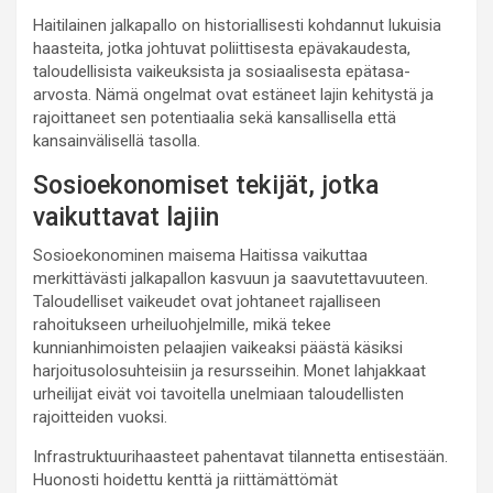
Haitilainen jalkapallo on historiallisesti kohdannut lukuisia
haasteita, jotka johtuvat poliittisesta epävakaudesta,
taloudellisista vaikeuksista ja sosiaalisesta epätasa-
arvosta. Nämä ongelmat ovat estäneet lajin kehitystä ja
rajoittaneet sen potentiaalia sekä kansallisella että
kansainvälisellä tasolla.
Sosioekonomiset tekijät, jotka
vaikuttavat lajiin
Sosioekonominen maisema Haitissa vaikuttaa
merkittävästi jalkapallon kasvuun ja saavutettavuuteen.
Taloudelliset vaikeudet ovat johtaneet rajalliseen
rahoitukseen urheiluohjelmille, mikä tekee
kunnianhimoisten pelaajien vaikeaksi päästä käsiksi
harjoitusolosuhteisiin ja resursseihin. Monet lahjakkaat
urheilijat eivät voi tavoitella unelmiaan taloudellisten
rajoitteiden vuoksi.
Infrastruktuurihaasteet pahentavat tilannetta entisestään.
Huonosti hoidettu kenttä ja riittämättömät