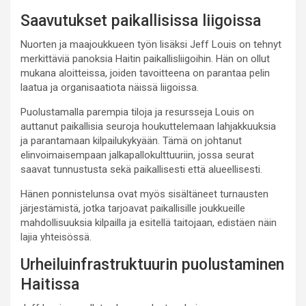
Saavutukset paikallisissa liigoissa
Nuorten ja maajoukkueen työn lisäksi Jeff Louis on tehnyt
merkittäviä panoksia Haitin paikallisliigoihin. Hän on ollut
mukana aloitteissa, joiden tavoitteena on parantaa pelin
laatua ja organisaatiota näissä liigoissa.
Puolustamalla parempia tiloja ja resursseja Louis on
auttanut paikallisia seuroja houkuttelemaan lahjakkuuksia
ja parantamaan kilpailukykyään. Tämä on johtanut
elinvoimaisempaan jalkapallokulttuuriin, jossa seurat
saavat tunnustusta sekä paikallisesti että alueellisesti.
Hänen ponnistelunsa ovat myös sisältäneet turnausten
järjestämistä, jotka tarjoavat paikallisille joukkueille
mahdollisuuksia kilpailla ja esitellä taitojaan, edistäen näin
lajia yhteisössä.
Urheiluinfrastruktuurin puolustaminen
Haitissa