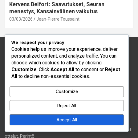
Kervens Belfort: Saavutukset, Seuran
menestys, Kansainvälinen vaikutus
03/03/2026
Jean-Pierre Toussaint
We respect your privacy
Cookies help us improve your experience, deliver
Oikeudellinen
personalized content, and analyze traffic. You can
choose which cookies to allow by clicking
Ota yhteys
Customize
. Click
Accept All
to consent or
Reject
Evästeasetukset
All
to decline non-essential cookies.
Käyttäjäsopimus
Tietoa meistä
Customize
Tietosuojakäytäntö
Reject All
Uusimmat julkaisut
Accept All
Jeff Louis: Panokset haitilaisessa jalkapallossa, Kansainväliset
ottelut, Perintö