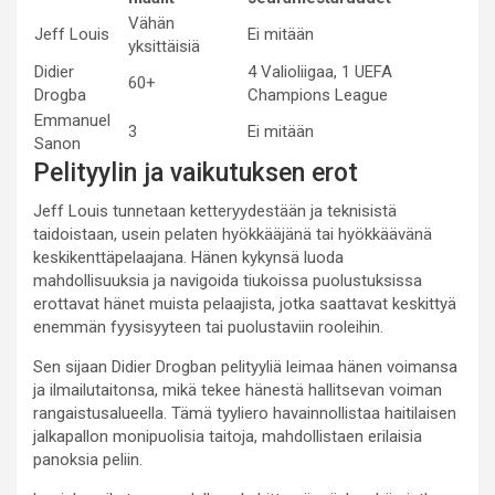
Vähän
Jeff Louis
Ei mitään
yksittäisiä
Didier
4 Valioliigaa, 1 UEFA
60+
Drogba
Champions League
Emmanuel
3
Ei mitään
Sanon
Pelityylin ja vaikutuksen erot
Jeff Louis tunnetaan ketteryydestään ja teknisistä
taidoistaan, usein pelaten hyökkääjänä tai hyökkäävänä
keskikenttäpelaajana. Hänen kykynsä luoda
mahdollisuuksia ja navigoida tiukoissa puolustuksissa
erottavat hänet muista pelaajista, jotka saattavat keskittyä
enemmän fyysisyyteen tai puolustaviin rooleihin.
Sen sijaan Didier Drogban pelityyliä leimaa hänen voimansa
ja ilmailutaitonsa, mikä tekee hänestä hallitsevan voiman
rangaistusalueella. Tämä tyyliero havainnollistaa haitilaisen
jalkapallon monipuolisia taitoja, mahdollistaen erilaisia
panoksia peliin.