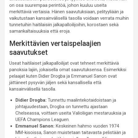
on osa suurempaa perintöä, johon kuuluu useita
merkittäviä vertaisia. Hänen saavutuksiaan, pelityyliään ja
vaikutustaan kansainvälisellä tasolla voidaan verrata muihin
tunnetuihin haitilaisiin jalkapalloilijoihin, korostaen sekä
samankaltaisuuksia että eroja.
Merkittävien vertaispelaajien
saavutukset
Useat haitilaiset jalkapalloilijat ovat tehneet merkittäviä
panoksia lajiin, jokaisella omat saavutuksensa. Esimerkiksi
pelaajat kuten Didier Drogba ja Emmanuel Sanon ovat
jättäneet pysyvän jäljen sekä kansallisella että
kansainvälisellä tasolla.
Didier Drogba:
Tunnettu maalintekotaidoistaan ja
johtajuudestaan, Drogba on tunnettu ajastaan
Chelseassa, voittaen useita Valioliigan mestaruuksia ja
UEFA Champions Leaguen.
Emmanuel Sanon:
Keskeinen hahmo vuoden 1974
MM-kisoissa, Sanon muistetaan taitavasta pelistään ja