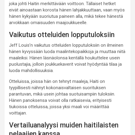
joka johti Haitin merkittävään voittoon. Tällaiset hetket
eivät ainoastaan korosta hänen lahjakkuuttaan, vaan myös
hänen kykyään suoriutua paineen alla, mikä tekee hänestä
arvokkaan omaisuuden maajoukkueelle.
Vaikutus otteluiden lopputuloksiin
Jeff Louis’n vaikutus otteluiden lopputuloksiin on ilmeinen
hänen kyvyssään luoda maalintekopaikkoja ja muuttaa niitä
maaleiksi. Hänen läsnäolonsa kentällä houkuttelee usein
puolustajia, jolloin joukkuekaverit voivat hyödyntää tilaa ja
luoda mahdollisuuksia.
Otteluissa, joissa hän on tehnyt maaleja, Haiti on
tyypillisesti nähnyt kokonaisvaltaisen suorituksen
parantuvan, mikä usein johtaa suotuisampiin tuloksiin.
Hänen panoksensa voivat olla ratkaisevia, erityisesti
tiukoissa otteluissa, joissa yksi maali voi määrittää
voittajan.
Vertailuanalyysi muiden haitilaisten
pelaajien kanssa