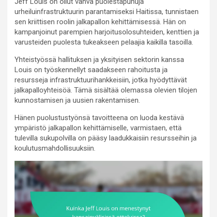
Jeff Louis on ollut vahva puolestapuhuja
urheiluinfrastruktuurin parantamiseksi Haitissa, tunnistaen
sen kriittisen roolin jalkapallon kehittämisessä. Hän on
kampanjoinut parempien harjoitusolosuhteiden, kenttien ja
varusteiden puolesta tukeakseen pelaajia kaikilla tasoilla.
Yhteistyössä hallituksen ja yksityisen sektorin kanssa
Louis on työskennellyt saadakseen rahoitusta ja
resursseja infrastruktuurihankkeisiin, jotka hyödyttävät
jalkapalloyhteisöä. Tämä sisältää olemassa olevien tilojen
kunnostamisen ja uusien rakentamisen.
Hänen puolustustyönsä tavoitteena on luoda kestävä
ympäristö jalkapallon kehittämiselle, varmistaen, että
tulevilla sukupolvilla on pääsy laadukkaisiin resursseihin ja
koulutusmahdollisuuksiin.