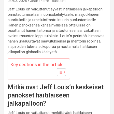
04/03/2026
Jean-Pierre Toussaint
Jeff Louis on vaikuttanut syvästi haitilaiseen jalkapalloon
omistautumisellaan nuorisokehitykselle, maajoukkueen
suorituksille ja urheiluinfrastruktuurin puolustamiselle.
Hänen panoksensa kansainvälisissä otteluissa on
osoittanut hänen taitonsa ja sitoutumisensa, vaikuttaen
avainturnausten lopputuloksiin. Louis’n perintöä leimaavat
hänen uraauurtavat saavutuksensa ja mentorin roolinsa,
inspiroiden tulevia sukupolvia ja nostamalla haitilaisen
jalkapallon globaalia käsitystä.
Key sections in the article:
Mitkä ovat Jeff Louis’n keskeiset
panokset haitilaiseen
jalkapalloon?
Jeff Louis on vaikuttanut merkittävästi haitilaiseen