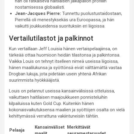
hän oli ratkaiseva haitilaisen jalkapallon profiilin
nostamisessa globaalisti.
Jean-Jacques Pierre:
Tunnettu puolustustaidostaan,
Pierrellä oli menestyksekäs ura Euroopassa, ja hän
vaikutti joukkueidensa suorituksiin eri liigoissa.
Vertailutilastot ja palkinnot
Kun vertaillaan Jeff Louisia hänen vertaispelaajiinsa, on
tärkeää ottaa huomioon heidän tilastonsa ja palkintonsa.
Vaikka Louis on tehnyt itselleen nimeä useissa liigoissa,
hänen maalilukunsa ja syöttönsä eivät välttämättä vastaa
Drogban lukuja, jota pidetään usein yhtenä Afrikan
suurimmista hyökkääjistä.
Louis on pelannut useissa kansainvälisissä otteluissa,
vaikuttaen haitilaisen maajoukkueen ponnisteluihin
kilpailuissa kuten Gold Cup. Kuitenkin hänen
kokonaisvaikutuksensa maalien ja syöttöjen osalta on vielä
kehittymässä verrattuna vakiintuneisiin tähtiin.
Kansainväliset
Merkittävät
Pelaaja
maalit
seuramestaruudet