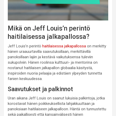
Mikä on Jeff Louis’n perintö
haitilaisessa jalkapallossa?
Jeff Louis’n perintö
haitilaisessa jalkapallossa
on merkitty
hänen uraauurtavilla saavutuksillaan, merkittävillä
panoksillaan lajiin ja kestävä vaikutuksensa tuleviin
sukupolviin. Hänen roolinsa kulttuuri- ja mentorina on
nostanut haitilaisen jalkapallon globaalia käsitystä,
inspiroiden nuoria pelaajia ja edistäen ylpeyden tunnetta
fanien keskuudessa.
Saavutukset ja palkinnot
Uran aikana Jeff Louis on saanut lukuisia palkintoja, jotka
korostavat hänen poikkeuksellista lahjakkuuttaan ja
panoksiaan haitilaiseen jalkapalloon. Häntä on tunnustettu
sekä paikallisesti että kansainvälisesti hänen