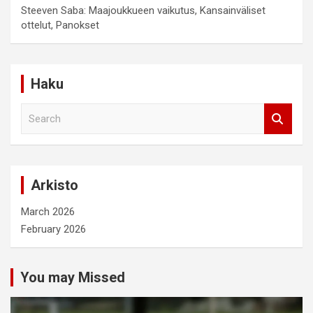
Steeven Saba: Maajoukkueen vaikutus, Kansainväliset
ottelut, Panokset
Haku
S
e
a
r
c
Arkisto
h
March 2026
February 2026
You may Missed