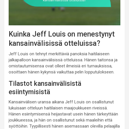
Kuinka Jeff Louis on menestynyt
kansainvälisissä otteluissa?
Jeff Louis on tehnyt merkittäviä panoksia haitilaiseen
jalkapalloon kansainvälisissä otteluissa. Hänen taitonsa ja
omistautumisensa ovat olleet ilmeisiä eri turnauksissa,
osoittaen hänen kykynsä vaikuttaa pelin lopputulokseen.
Tilastot kansainvälisistä
esiintymisistä
Kansainvälisen uransa aikana Jeff Louis on osallistunut
lukuisaan otteluun haitilaisen maajoukkueen riveissä.
Hänen esiintymisensä heijastavat usein hänen tärkeyttään
joukkueessa, ja hän on osallistunut sekä maaleihin että
syöttöihin. Tyypillisesti hänen asemassaan olevilla pelaajilla