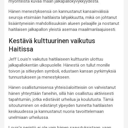
myönteistä kuvaa maan jalkapallokyvykkyydestä.
Hänen menestyksensä on kannustanut kansainvälisiä
seuroja etsimään haitilaista lahjakkuutta, mikä on johtanut
lisääntyneisiin mahdollisuuksiin alueen pelaajille ja nostanut
haitilaisen jalkapallon yleistä asemaa maailmanlaajuisesti.
Kestävä kulttuurinen vaikutus
Haitissa
Jeff Louis’n vaikutus haitilaiseen kulttuuriin ulottuu
jalkapallokentän ulkopuolelle. Hänestä on tullut monille
toivon ja sitkeyden symboli, edustaen kansan pyrkimyksiä
tunnustukseen ja menestykseen.
Hänen osallistumisensa yhteisöaloitteisiin on vahvistanut
hänen yhteyttään faneihin, sillä hän osallistuu aktiivisesti
tapahtumiin, jotka edistävät urheilua ja koulutusta. Tämä
sitoutuminen on edistänyt ylpeyden tunnetta haitilaisten
keskuudessa ja kannustanut nuoria tavoittelemaan
unelmiaan urheilussa.
Louis’n perintö ei ole vain hänen saavutuksistaan, vaan