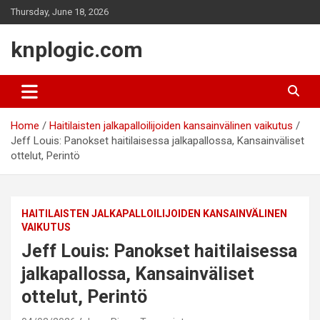
Skip
Thursday, June 18, 2026
to
content
knplogic.com
Home
Haitilaisten jalkapalloilijoiden kansainvälinen vaikutus
Jeff Louis: Panokset haitilaisessa jalkapallossa, Kansainväliset
ottelut, Perintö
HAITILAISTEN JALKAPALLOILIJOIDEN KANSAINVÄLINEN
VAIKUTUS
Jeff Louis: Panokset haitilaisessa
jalkapallossa, Kansainväliset
ottelut, Perintö