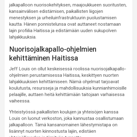
jalkapalloon nuorisokehityksen, maajoukkueen suoritusten,
kansainvälisen edistämisen, paikallisten liigojen
menestyksen ja urheiluinfrastruktuurin puolustamisen
kautta. Hänen ponnistelunsa ovat auttaneet nostamaan
lajin profiilia Haitissa ja edistämään uuden sukupolven
lahjakkuuksia.
Nuorisojalkapallo-ohjelmien
kehittäminen Haitissa
Jeff Louis on ollut keskeisessä roolissa nuorisojalkapallo-
ohjelmien perustamisessa Haitissa, keskittyen nuorten
lahjakkuuksien kehittämiseen. Nämä ohjelmat tarjoavat
koulutusta, resursseja ja mahdollisuuksia kunnianhimoisille
pelaajille, auttaen heitä kehittämään taitojaan varhaisessa
vaiheessa.
Yhteistyössä paikallisten koulujen ja yhteisöjen kanssa
Louis on luonut verkoston, joka kannustaa osallistumaan
jalkapalloon. Tämä kansanomainen lähestymistapa on
lisännyt nuorten kiinnostusta lajiin, edistäen