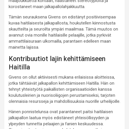
maajoukkuetta kohtaan, haastaneet stereotypioita ja
korostaneet maan jalkapallolahjakkuutta.
Tämän seurauksena Givens on edistänyt positiivisempaa
kuvaa haitilaisesta jalkapallosta, houkutellen kiinnostusta
skautteilta ja seuroilta ympäri maailmaa. Tämä muutos on
avannut ovia monille haitilaisille pelaajille, jotka pyrkivät
ammattilaisuraan ulkomailla, parantaen edelleen maan
mainetta lajissa.
Kontribuutiot lajin kehittämiseen
Haitilla
Givens on ollut aktiivisesti mukana erilaisissa aloitteissa,
jotka tähtäävät jalkapallon kehittämiseen Haitilla. Hän on
tehnyt yhteistyötä paikallisten organisaatioiden kanssa
koulutusleirien ja nuorisoliigojen perustamiseksi, tarjoten
olennaisia resursseja ja mahdollisuuksia nuorille urheilijoille.
Hänen ponnistelunsa ovat parantaneet paitsi haitilaisen
jalkapallon laatua myös edistäneet yhteisöllisyyden ja
ylpeyden tunnetta pelaajien ja fanien keskuudessa.