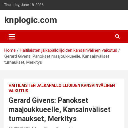
Skip
Thursday, June 18, 2026
to
content
knplogic.com
Home
Haitilaisten jalkapalloilijoiden kansainvälinen vaikutus
Gerard Givens: Panokset maajoukkueelle, Kansainväliset
turnaukset, Merkitys
HAITILAISTEN JALKAPALLOILIJOIDEN KANSAINVÄLINEN
VAIKUTUS
Gerard Givens: Panokset
maajoukkueelle, Kansainväliset
turnaukset, Merkitys