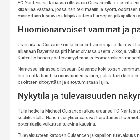
FC Nantesissa lainassa ollessaan Cuisanceilla oli useita er
kilpailijaa vastaan, jossa hän teki maalin ja syötti, osoittae
mainettaan lupaavana lahjakkuutena Euroopan jalkapallossa
Huomionarvoiset vammat ja pa
Uran aikana Cuisance on kohdannut vammoja, jotka ovat h
aikanaan Bayernissa piti hänet sivussa useita viikkoja, vai
Kuitenkin hänen päättäväisyytensä ja työmoraalinsa mahdol
Nantessa lainassa ollessaan Cuisance koki toisen vamman, 
huolimatta hän teki onnistuneen paluun, palauttaen kuntons
osoittaen sitkeyttään ja sitoutumistaan lajiin.
Nykytila ja tulevaisuuden näk
Tällä hetkellä Michaël Cuisance jatkaa uraansa FC Nantesis
keskikentällä. Hänen esityksensä ovat herättäneet huomiota,
potentiaalia vaikuttaa tulevina kausina.
Tulevaisuuteen katsoen Cuisancen jalkapallon tulevaisuus 