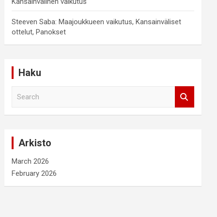
Kansainvälinen vaikutus
Steeven Saba: Maajoukkueen vaikutus, Kansainväliset
ottelut, Panokset
Haku
S
e
a
r
c
Arkisto
h
March 2026
February 2026