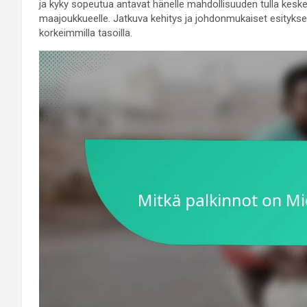
ja kyky sopeutua antavat hänelle mahdollisuuden tulla keske
maajoukkueelle. Jatkuva kehitys ja johdonmukaiset esitykset
korkeimmilla tasoilla.