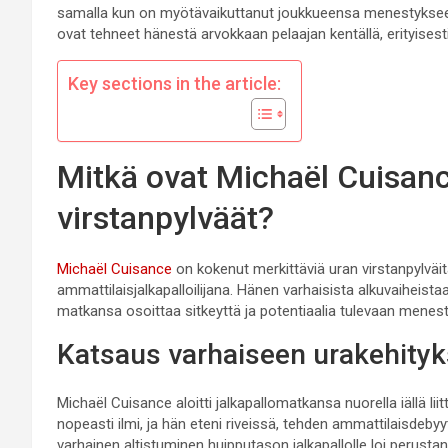
samalla kun on myötävaikuttanut joukkueensa menestykseen.
ovat tehneet hänestä arvokkaan pelaajan kentällä, erityisesti
Key sections in the article:
Mitkä ovat Michaël Cuisanc
virstanpylväät?
Michaël Cuisance
on kokenut merkittäviä uran virstanpylväi
ammattilaisjalkapalloilijana. Hänen varhaisista alkuvaiheistaa
matkansa osoittaa sitkeyttä ja potentiaalia tulevaan menes
Katsaus varhaiseen urakehity
Michaël Cuisance aloitti jalkapallomatkansa nuorella iällä li
nopeasti ilmi, ja hän eteni riveissä, tehden ammattilaisde
varhainen altistuminen huipputason jalkapallolle loi perustan