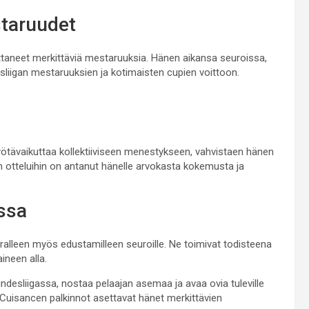
taruudet
ittaneet merkittäviä mestaruuksia. Hänen aikansa seuroissa,
iigan mestaruuksien ja kotimaisten cupien voittoon.
ävaikuttaa kollektiiviseen menestykseen, vahvistaen hänen
n otteluihin on antanut hänelle arvokasta kokemusta ja
ssa
uralleen myös edustamilleen seuroille. Ne toimivat todisteena
ineen alla.
ndesliigassa, nostaa pelaajan asemaa ja avaa ovia tuleville
. Cuisancen palkinnot asettavat hänet merkittävien