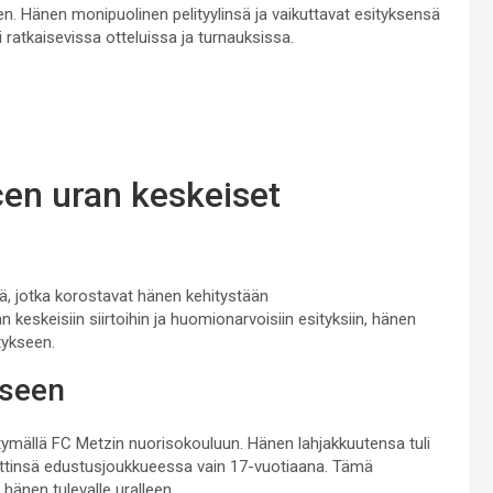
 Hänen monipuolinen pelityylinsä ja vaikuttavat esityksensä
 ratkaisevissa otteluissa ja turnauksissa.
en uran keskeiset
tä, jotka korostavat hänen kehitystään
n keskeisiin siirtoihin ja huomionarvoisiin esityksiin, hänen
tykseen.
kseen
ittymällä FC Metzin nuorisokouluun. Hänen lahjakkuutensa tuli
byyttinsä edustusjoukkueessa vain 17-vuotiaana. Tämä
 hänen tulevalle uralleen.