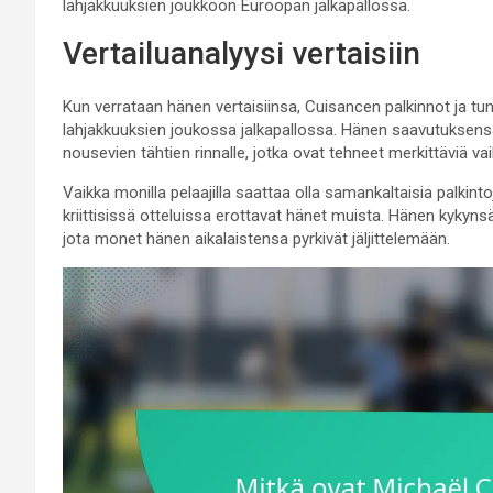
lahjakkuuksien joukkoon Euroopan jalkapallossa.
Vertailuanalyysi vertaisiin
Kun verrataan hänen vertaisiinsa, Cuisancen palkinnot ja 
lahjakkuuksien joukossa jalkapallossa. Hänen saavutuksensa
nousevien tähtien rinnalle, jotka ovat tehneet merkittäviä va
Vaikka monilla pelaajilla saattaa olla samankaltaisia palkinto
kriittisissä otteluissa erottavat hänet muista. Hänen kykyn
jota monet hänen aikalaistensa pyrkivät jäljittelemään.