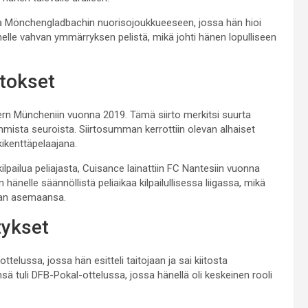
ia Mönchengladbachin nuorisojoukkueeseen, jossa hän hioi
elle vahvan ymmärryksen pelistä, mikä johti hänen lopulliseen
utokset
yern Müncheniin vuonna 2019. Tämä siirto merkitsi suurta
mmista seuroista. Siirtosumman kerrottiin olevan alhaiset
ikenttäpelaajana.
lpailua peliajasta, Cuisance lainattiin FC Nantesiin vuonna
 hänelle säännöllistä peliaikaa kilpailullisessa liigassa, mikä
maan asemaansa.
tykset
elussa, jossa hän esitteli taitojaan ja sai kiitosta
ä tuli DFB-Pokal-ottelussa, jossa hänellä oli keskeinen rooli