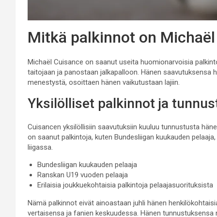
Mitkä palkinnot on Michaë
Michaël Cuisance on saanut useita huomionarvoisia palkinto
taitojaan ja panostaan jalkapalloon. Hänen saavutuksensa hei
menestystä, osoittaen hänen vaikutustaan lajiin.
Yksilölliset palkinnot ja tunnu
Cuisancen yksilöllisiin saavutuksiin kuuluu tunnustusta häne
on saanut palkintoja, kuten Bundesliigan kuukauden pelaaj
liigassa.
Bundesliigan kuukauden pelaaja
Ranskan U19 vuoden pelaaja
Erilaisia joukkuekohtaisia palkintoja pelaajasuorituksista
Nämä palkinnot eivät ainoastaan juhli hänen henkilökohtai
vertaisensa ja fanien keskuudessa. Hänen tunnustuksensa nuo