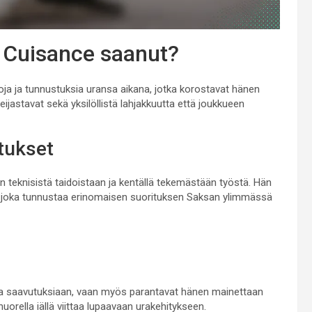
l Cuisance saanut?
ja ja tunnustuksia uransa aikana, jotka korostavat hänen
jastavat sekä yksilöllistä lahjakkuutta että joukkueen
stukset
n teknisistä taidoistaan ja kentällä tekemästään työstä. Hän
a, joka tunnustaa erinomaisen suorituksen Saksan ylimmässä
sia saavutuksiaan, vaan myös parantavat hänen mainettaan
rella iällä viittaa lupaavaan urakehitykseen.