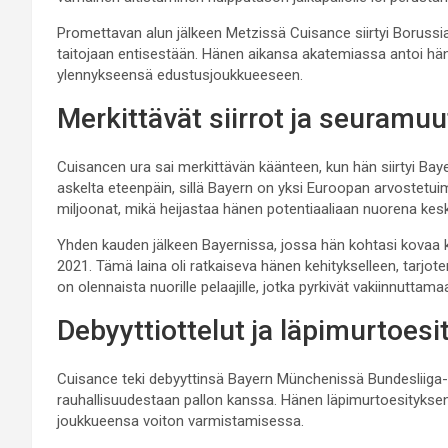
Promettavan alun jälkeen Metzissä Cuisance siirtyi Boruss
taitojaan entisestään. Hänen aikansa akatemiassa antoi hän
ylennykseensä edustusjoukkueeseen.
Merkittävät siirrot ja seuramu
Cuisancen ura sai merkittävän käänteen, kun hän siirtyi Ba
askelta eteenpäin, sillä Bayern on yksi Euroopan arvostetui
miljoonat, mikä heijastaa hänen potentiaaliaan nuorena kesk
Yhden kauden jälkeen Bayernissa, jossa hän kohtasi kovaa ki
2021. Tämä laina oli ratkaiseva hänen kehitykselleen, tarjoten
on olennaista nuorille pelaajille, jotka pyrkivät vakiinnutta
Debyyttiottelut ja läpimurtoesi
Cuisance teki debyyttinsä Bayern Münchenissä Bundesliiga-ott
rauhallisuudestaan pallon kanssa. Hänen läpimurtoesityksens
joukkueensa voiton varmistamisessa.