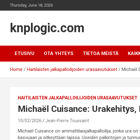
Skip
Thursday, June 18, 2026
to
content
knplogic.com
ETUSIVU
OTA YHTEYS
TIETOA MEISTÄ
KAIK
Home
Haitilaisten jalkapalloilijoiden urasaavutukset
Michaël 
HAITILAISTEN JALKAPALLOILIJOIDEN URASAAVUTUKSET
Michaël Cuisance: Urakehitys,
10/02/2026
Jean-Pierre Toussaint
Michaël Cuisance on ammattilaisjalkapalloilija, jonka ura on 
kasvuaan ja sitkeyttään lajissa. Useiden palkintojen ja tunn