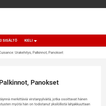
KI SISÄLTÖ
KIELI
Cuisance: Urakehitys, Palkinnot, Panokset
 Palkinnot, Panokset
täynnä merkittäviä virstanpylväitä, jotka osoittavat hänen
ustusten myötä hän on todistanut yksilöllistä lahjakkuuttaan