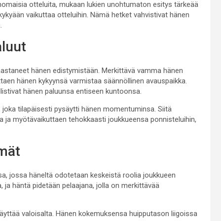
inomaisia otteluita, mukaan lukien unohtumaton esitys tärkeää
n kykyään vaikuttaa otteluihin. Nämä hetket vahvistivat hänen
.
luut
aastaneet hänen edistymistään. Merkittävä vamma hänen
kuttaen hänen kykyynsä varmistaa säännöllinen avauspaikka.
listivat hänen paluunsa entiseen kuntoonsa.
joka tilapäisesti pysäytti hänen momentuminsa. Siitä
a ja myötävaikuttaen tehokkaasti joukkueensa ponnisteluihin,
ymät
sa, jossa häneltä odotetaan keskeistä roolia joukkueen
 ja häntä pidetään pelaajana, jolla on merkittävää
näyttää valoisalta. Hänen kokemuksensa huipputason liigoissa