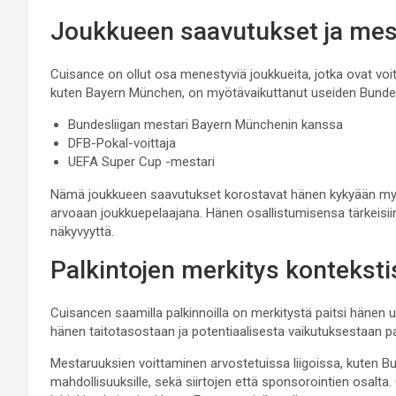
Joukkueen saavutukset ja mes
Cuisance on ollut osa menestyviä joukkueita, jotka ovat vo
kuten Bayern München, on myötävaikuttanut useiden Bundesl
Bundesliigan mestari Bayern Münchenin kanssa
DFB-Pokal-voittaja
UEFA Super Cup -mestari
Nämä joukkueen saavutukset korostavat hänen kykyään myöt
arvoaan joukkuepelaajana. Hänen osallistumisensa tärkeisii
näkyvyyttä.
Palkintojen merkitys konteksti
Cuisancen saamilla palkinnoilla on merkitystä paitsi hänen 
hänen taitotasostaan ja potentiaalisesta vaikutuksestaan pa
Mestaruuksien voittaminen arvostetuissa liigoissa, kuten Bu
mahdollisuuksille, sekä siirtojen että sponsorointien osalta