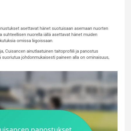
tunnustukset asettavat hänet suotuisaan asemaan nuorten
 suhteellisen nuorella iällä asettavat hänet muiden
ikutuksia omissa liigoissaan.
ja, Cuisancen ainutlaatuinen taitoprofiili ja panostus
sä suoriutua johdonmukaisesti paineen alla on ominaisuus,