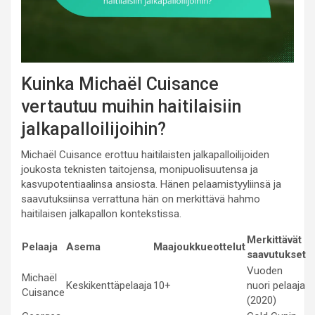
Kuinka Michaël Cuisance
vertautuu muihin haitilaisiin
jalkapalloilijoihin?
Michaël Cuisance erottuu haitilaisten jalkapalloilijoiden
joukosta teknisten taitojensa, monipuolisuutensa ja
kasvupotentiaalinsa ansiosta. Hänen pelaamistyyliinsä ja
saavutuksiinsa verrattuna hän on merkittävä hahmo
haitilaisen jalkapallon kontekstissa.
Merkittävät
Pelaaja
Asema
Maajoukkueottelut
saavutukset
Vuoden
Michaël
Keskikenttäpelaaja
10+
nuori pelaaja
Cuisance
(2020)