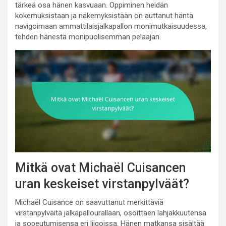
tärkeä osa hänen kasvuaan. Oppiminen heidän
kokemuksistaan ja näkemyksistään on auttanut häntä
navigoimaan ammattilaisjalkapallon monimutkaisuudessa,
tehden hänestä monipuolisemman pelaajan.
Mitkä ovat Michaël Cuisancen
uran keskeiset virstanpylväät?
Michaël Cuisance on saavuttanut merkittäviä
virstanpylväitä jalkapallourallaan, osoittaen lahjakkuutensa
ja sopeutumisensa eri liigoissa. Hänen matkansa sisältää