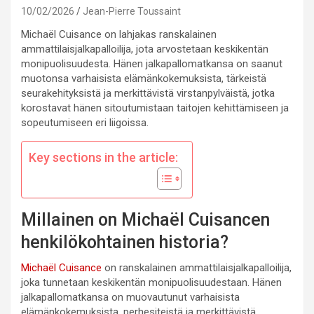
10/02/2026
Jean-Pierre Toussaint
Michaël Cuisance on lahjakas ranskalainen
ammattilaisjalkapalloilija, jota arvostetaan keskikentän
monipuolisuudesta. Hänen jalkapallomatkansa on saanut
muotonsa varhaisista elämänkokemuksista, tärkeistä
seurakehityksistä ja merkittävistä virstanpylväistä, jotka
korostavat hänen sitoutumistaan taitojen kehittämiseen ja
sopeutumiseen eri liigoissa.
Key sections in the article:
Millainen on Michaël Cuisancen
henkilökohtainen historia?
Michaël Cuisance
on ranskalainen ammattilaisjalkapalloilija,
joka tunnetaan keskikentän monipuolisuudestaan. Hänen
jalkapallomatkansa on muovautunut varhaisista
elämänkokemuksista, perhesiteistä ja merkittävistä