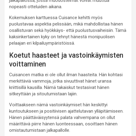
jalkapallossa, jossa muodostelmat voivat muuttua
nopeasti otteluiden aikana.
Kokemuksen karttuessa Cuisance kehitti myös
puolustavaa aspektia pelissään, mikä mahdollistaa hänen
osallistuvan sekä hyökkäys- että puolustusvaiheisiin. Tämä
kaksinkertainen kyky on tehnyt hänestä monipuolisen
pelaajan eri kilpailuympäristöissä.
Koetut haasteet ja vastoinkäymisten
voittaminen
Cuisancen matka ei ole ollut ilman haasteita. Hän kohtasi
merkittäviä vammoja, jotka sivuuttivat hänet uransa
kriittisillä kausilla. Nämä takaiskut testasivat hänen
sitkeyttään ja sitoutumistaan lajiin.
Voittaakseen nämä vastoinkäymiset hän keskittyi
kuntoutukseen ja positiivisen ajattelutavan ylläpitämiseen.
Hänen päättäväisyytensä palata vahvempana on ollut
määrittävä piirre hänen luonteessaan, osoittaen hänen
omistautumistaan jalkapallolle.