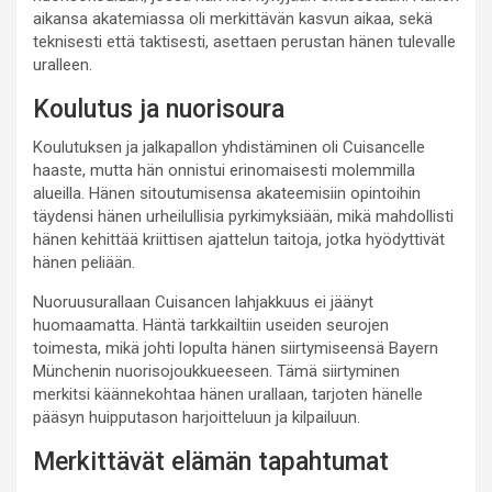
aikansa akatemiassa oli merkittävän kasvun aikaa, sekä
teknisesti että taktisesti, asettaen perustan hänen tulevalle
uralleen.
Koulutus ja nuorisoura
Koulutuksen ja jalkapallon yhdistäminen oli Cuisancelle
haaste, mutta hän onnistui erinomaisesti molemmilla
alueilla. Hänen sitoutumisensa akateemisiin opintoihin
täydensi hänen urheilullisia pyrkimyksiään, mikä mahdollisti
hänen kehittää kriittisen ajattelun taitoja, jotka hyödyttivät
hänen peliään.
Nuoruusurallaan Cuisancen lahjakkuus ei jäänyt
huomaamatta. Häntä tarkkailtiin useiden seurojen
toimesta, mikä johti lopulta hänen siirtymiseensä Bayern
Münchenin nuorisojoukkueeseen. Tämä siirtyminen
merkitsi käännekohtaa hänen urallaan, tarjoten hänelle
pääsyn huipputason harjoitteluun ja kilpailuun.
Merkittävät elämän tapahtumat