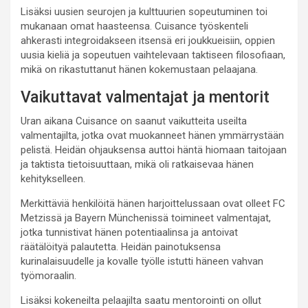
Lisäksi uusien seurojen ja kulttuurien sopeutuminen toi
mukanaan omat haasteensa. Cuisance työskenteli
ahkerasti integroidakseen itsensä eri joukkueisiin, oppien
uusia kieliä ja sopeutuen vaihtelevaan taktiseen filosofiaan,
mikä on rikastuttanut hänen kokemustaan pelaajana.
Vaikuttavat valmentajat ja mentorit
Uran aikana Cuisance on saanut vaikutteita useilta
valmentajilta, jotka ovat muokanneet hänen ymmärrystään
pelistä. Heidän ohjauksensa auttoi häntä hiomaan taitojaan
ja taktista tietoisuuttaan, mikä oli ratkaisevaa hänen
kehitykselleen.
Merkittäviä henkilöitä hänen harjoittelussaan ovat olleet FC
Metzissä ja Bayern Münchenissä toimineet valmentajat,
jotka tunnistivat hänen potentiaalinsa ja antoivat
räätälöityä palautetta. Heidän painotuksensa
kurinalaisuudelle ja kovalle työlle istutti häneen vahvan
työmoraalin.
Lisäksi kokeneilta pelaajilta saatu mentorointi on ollut