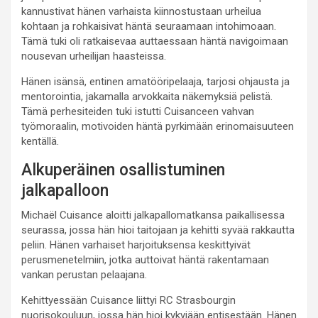
kannustivat hänen varhaista kiinnostustaan urheilua
kohtaan ja rohkaisivat häntä seuraamaan intohimoaan.
Tämä tuki oli ratkaisevaa auttaessaan häntä navigoimaan
nousevan urheilijan haasteissa.
Hänen isänsä, entinen amatööripelaaja, tarjosi ohjausta ja
mentorointia, jakamalla arvokkaita näkemyksiä pelistä.
Tämä perhesiteiden tuki istutti Cuisanceen vahvan
työmoraalin, motivoiden häntä pyrkimään erinomaisuuteen
kentällä.
Alkuperäinen osallistuminen
jalkapalloon
Michaël Cuisance aloitti jalkapallomatkansa paikallisessa
seurassa, jossa hän hioi taitojaan ja kehitti syvää rakkautta
peliin. Hänen varhaiset harjoituksensa keskittyivät
perusmenetelmiin, jotka auttoivat häntä rakentamaan
vankan perustan pelaajana.
Kehittyessään Cuisance liittyi RC Strasbourgin
nuorisokouluun, jossa hän hioi kykyjään entisestään. Hänen