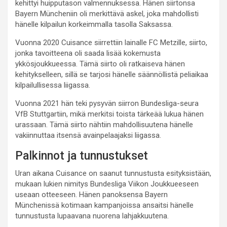
kehittyi huipputason valmennuksessa. Hänen siirtonsa
Bayern Müncheniin oli merkittävä askel, joka mahdollisti
hänelle kilpailun korkeimmalla tasolla Saksassa.
Vuonna 2020 Cuisance siirrettiin lainalle FC Metzille, siirto,
jonka tavoitteena oli saada lisää kokemusta
ykkösjoukkueessa. Tämä siirto oli ratkaiseva hänen
kehitykselleen, sillä se tarjosi hänelle säännöllistä peliaikaa
kilpailullisessa liigassa.
Vuonna 2021 hän teki pysyvän siirron Bundesliga-seura
VfB Stuttgartiin, mikä merkitsi toista tärkeää lukua hänen
urassaan. Tämä siirto nähtiin mahdollisuutena hänelle
vakiinnuttaa itsensä avainpelaajaksi liigassa.
Palkinnot ja tunnustukset
Uran aikana Cuisance on saanut tunnustusta esityksistään,
mukaan lukien nimitys Bundesliga Viikon Joukkueeseen
useaan otteeseen. Hänen panoksensa Bayern
Münchenissä kotimaan kampanjoissa ansaitsi hänelle
tunnustusta lupaavana nuorena lahjakkuutena.