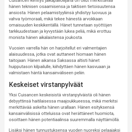
Cuisancen kehitys jalkapalloilijana on ollut merkittävää
hänen teknisen osaamisensa ja taktisen tietoisuutensa
ansiosta. Hänen pelaamistyyliinsä yhdistyy luovuus ja
vahva työmoraali, mikä tekee hänestä arvokkaan
omaisuuden keskikentällä. Hänet tunnetaan syöttöjen
tarkkuudestaan ja kyvystään lukea peliä, mikä erottuu
monista hänen aikalaistensa joukosta.
Vuosien varrella hän on harjoitellut eri valmentajien
alaisuudessa, jotka ovat auttaneet hiomaan hänen
taitojaan. Hänen aikansa Saksassa altisti hänet
huipputason kilpailulle, kiihdyttäen hänen kasvuaan ja
valmistaen häntä kansainväliseen peliin.
Keskeiset virstanpylväät
Yksi Cuisancen keskeisistä virstanpylväistä oli hänen
debyyttinsä haitilaisessa maajoukkueessa, mikä merkitsi
merkittävää askelta hänen urallaan. Hänen esityksensä
kansainvälisissä otteluissa ovat herättäneet huomiota,
osoittaen hänen potentiaalinsa suuremmalla näyttämöllä.
Lisäksi hänen tunnustuksensa vuoden nuoreksi pelaajaksi