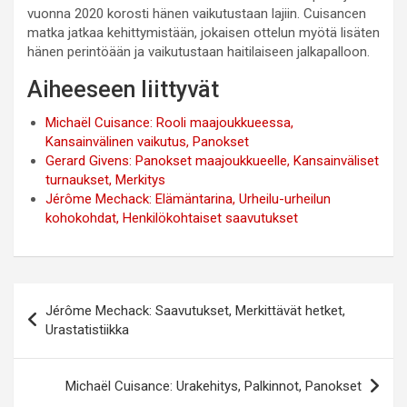
vuonna 2020 korosti hänen vaikutustaan lajiin. Cuisancen
matka jatkaa kehittymistään, jokaisen ottelun myötä lisäten
hänen perintöään ja vaikutustaan haitilaiseen jalkapalloon.
Aiheeseen liittyvät
Michaël Cuisance: Rooli maajoukkueessa,
Kansainvälinen vaikutus, Panokset
Gerard Givens: Panokset maajoukkueelle, Kansainväliset
turnaukset, Merkitys
Jérôme Mechack: Elämäntarina, Urheilu-urheilun
kohokohdat, Henkilökohtaiset saavutukset
Post
Jérôme Mechack: Saavutukset, Merkittävät hetket,
navigation
Urastatistiikka
Michaël Cuisance: Urakehitys, Palkinnot, Panokset