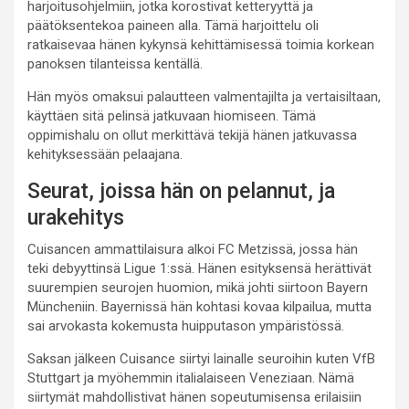
harjoitusohjelmiin, jotka korostivat ketteryyttä ja
päätöksentekoa paineen alla. Tämä harjoittelu oli
ratkaisevaa hänen kykynsä kehittämisessä toimia korkean
panoksen tilanteissa kentällä.
Hän myös omaksui palautteen valmentajilta ja vertaisiltaan,
käyttäen sitä pelinsä jatkuvaan hiomiseen. Tämä
oppimishalu on ollut merkittävä tekijä hänen jatkuvassa
kehityksessään pelaajana.
Seurat, joissa hän on pelannut, ja
urakehitys
Cuisancen ammattilaisura alkoi FC Metzissä, jossa hän
teki debyyttinsä Ligue 1:ssä. Hänen esityksensä herättivät
suurempien seurojen huomion, mikä johti siirtoon Bayern
Müncheniin. Bayernissä hän kohtasi kovaa kilpailua, mutta
sai arvokasta kokemusta huipputason ympäristössä.
Saksan jälkeen Cuisance siirtyi lainalle seuroihin kuten VfB
Stuttgart ja myöhemmin italialaiseen Veneziaan. Nämä
siirtymät mahdollistivat hänen sopeutumisensa erilaisiin