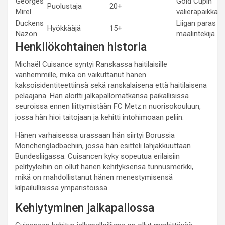
Georges
Gold Cupin
Puolustaja
20+
Mirel
välieräpaikka
Duckens
Liigan paras
Hyökkääjä
15+
Nazon
maalintekijä
Henkilökohtainen historia
Michaël Cuisance syntyi Ranskassa haitilaisille
vanhemmille, mikä on vaikuttanut hänen
kaksoisidentiteettiinsä sekä ranskalaisena että haitilaisena
pelaajana. Hän aloitti jalkapallomatkansa paikallisissa
seuroissa ennen liittymistään FC Metz:n nuorisokouluun,
jossa hän hioi taitojaan ja kehitti intohimoaan peliin.
Hänen varhaisessa urassaan hän siirtyi Borussia
Mönchengladbachiin, jossa hän esitteli lahjakkuuttaan
Bundesliigassa. Cuisancen kyky sopeutua erilaisiin
pelityyleihin on ollut hänen kehityksensä tunnusmerkki,
mikä on mahdollistanut hänen menestymisensä
kilpailullisissa ympäristöissä.
Kehiytyminen jalkapallossa