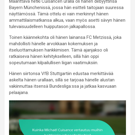
Määrittävä hetki Cuisancen uralla oli hänen debyyttinsä
Bayern Münchenissä, jossa hän esitteli taitojaan suuressa
näyttämössä. Tämä ottelu ei vain merkinnyt hänen
ammattilaismatkansa alkua, vaan myös asetti sävyn hänen
tulevaisuudelleen huipputason jalkapallossa.
Toinen käännekohta oli hänen lainansa FC Metzissä, joka
mahdollisti hänelle arvokkaan kokemuksen ja
itseluottamuksen hankkimisen. Tämä ajanjakso oli
ratkaiseva hänen kehitykselleen, sillä hän oppi
sopeutumaan kilpailullisen liigan vaatimuksiin.
Hänen siirtonsa VfB Stuttgartiin edustaa merkittävää
askelta hänen urallaan, sillä se tarjoaa hänelle alustan
vakiinnuttaa itsensä Bundesliga:ssa ja jatkaa kasvuaan
pelaajana.