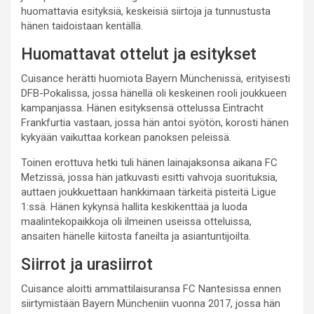
huomattavia esityksiä, keskeisiä siirtoja ja tunnustusta
hänen taidoistaan kentällä.
Huomattavat ottelut ja esitykset
Cuisance herätti huomiota Bayern Münchenissä, erityisesti
DFB-Pokalissa, jossa hänellä oli keskeinen rooli joukkueen
kampanjassa. Hänen esityksensä ottelussa Eintracht
Frankfurtia vastaan, jossa hän antoi syötön, korosti hänen
kykyään vaikuttaa korkean panoksen peleissä.
Toinen erottuva hetki tuli hänen lainajaksonsa aikana FC
Metzissä, jossa hän jatkuvasti esitti vahvoja suorituksia,
auttaen joukkuettaan hankkimaan tärkeitä pisteitä Ligue
1:ssä. Hänen kykynsä hallita keskikenttää ja luoda
maalintekopaikkoja oli ilmeinen useissa otteluissa,
ansaiten hänelle kiitosta faneilta ja asiantuntijoilta.
Siirrot ja urasiirrot
Cuisance aloitti ammattilaisuransa FC Nantesissa ennen
siirtymistään Bayern Müncheniin vuonna 2017, jossa hän