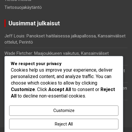
Tietosuojakäytäntö
Uusimmat julkaisut
Jeff Louis: Panokset haitilaisessa jalkapallossa, Kansainväliset
ottelut, Perintö
Wade Fletcher: Maajoukkueen vaikutus, Kansainväliset
turnaukset, Panokset
We respect your privacy
Cookies help us improve your experience, deliver
Kenny Lala: Henkilökohtainen tausta, Jalkapalloura, Merkittävät
personalized content, and analyze traffic. You can
esitykset
choose which cookies to allow by clicking
Kervens Belfort: Saavutukset, Seuran menestys, Kansainvälinen
Customize
. Click
Accept All
to consent or
Reject
vaikutus
All
to decline non-essential cookies.
Steeven Saba: Maajoukkueen vaikutus, Kansainväliset ottelut,
Customize
Panokset
Reject All