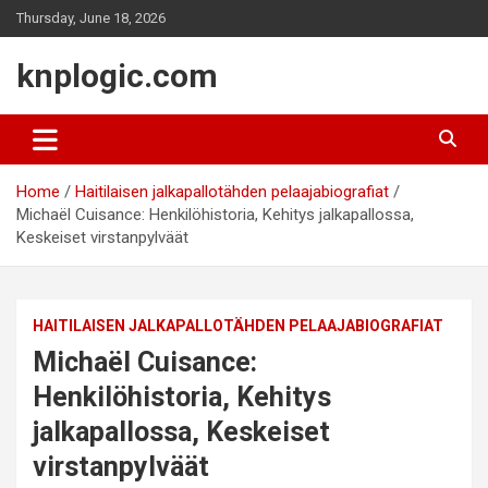
Skip
Thursday, June 18, 2026
to
content
knplogic.com
Home
Haitilaisen jalkapallotähden pelaajabiografiat
Michaël Cuisance: Henkilöhistoria, Kehitys jalkapallossa,
Keskeiset virstanpylväät
HAITILAISEN JALKAPALLOTÄHDEN PELAAJABIOGRAFIAT
Michaël Cuisance:
Henkilöhistoria, Kehitys
jalkapallossa, Keskeiset
virstanpylväät