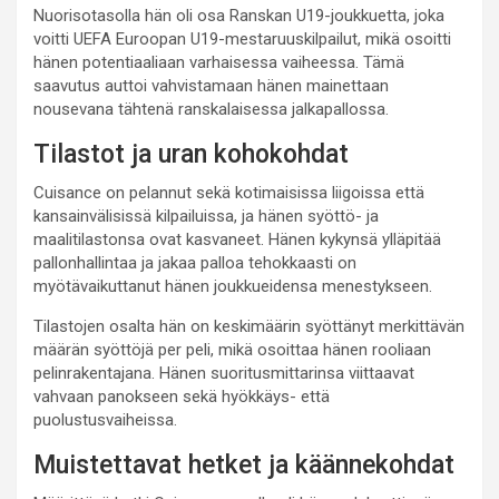
Nuorisotasolla hän oli osa Ranskan U19-joukkuetta, joka
voitti UEFA Euroopan U19-mestaruuskilpailut, mikä osoitti
hänen potentiaaliaan varhaisessa vaiheessa. Tämä
saavutus auttoi vahvistamaan hänen mainettaan
nousevana tähtenä ranskalaisessa jalkapallossa.
Tilastot ja uran kohokohdat
Cuisance on pelannut sekä kotimaisissa liigoissa että
kansainvälisissä kilpailuissa, ja hänen syöttö- ja
maalitilastonsa ovat kasvaneet. Hänen kykynsä ylläpitää
pallonhallintaa ja jakaa palloa tehokkaasti on
myötävaikuttanut hänen joukkueidensa menestykseen.
Tilastojen osalta hän on keskimäärin syöttänyt merkittävän
määrän syöttöjä per peli, mikä osoittaa hänen rooliaan
pelinrakentajana. Hänen suoritusmittarinsa viittaavat
vahvaan panokseen sekä hyökkäys- että
puolustusvaiheissa.
Muistettavat hetket ja käännekohdat