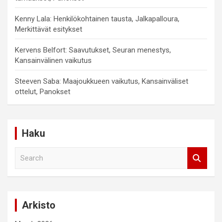
Kenny Lala: Henkilökohtainen tausta, Jalkapalloura,
Merkittävät esitykset
Kervens Belfort: Saavutukset, Seuran menestys,
Kansainvälinen vaikutus
Steeven Saba: Maajoukkueen vaikutus, Kansainväliset
ottelut, Panokset
Haku
S
e
a
r
c
Arkisto
h