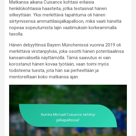
Matkansa aikana Cuisance kohtasi erilaisia
henkilökohtaisia haasteita, jotka testasivat hänen
sitkeyttään. Yksi merkittävä tapahtuma oli hänen
siirtymisensä ammattilaisjalkapalloon, mikä vaati häneltä
nopeaa sopeutumista lajin vaatimuksiin korkeammalla
tasolla.
Hänen debyyttinsä Bayern Münchenissä vuonna 2019 oli
merkittävä virstanpylväs, joka osoitti hänen potentiaalinsa
kansainvälisellä näyttämöllä. Tämä saavutus ei vain
korostanut hänen kovaa työtään, vaan toimi myös
todisteena tuesta, jota hän sai perheeltään ja
mentoreiltaan koko matkansa ajan.