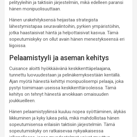
pelityyleihin ja taktisiin järjestelmiin, mikä edelleen paransi
hänen monipuolisuuttaan.
Hänen urakehityksensä heijastaa strategista
lähestymistapaa seuravalintoihin, pyrkien ympäristöihin,
jotka haastaisivat häntä ja helpottaisivat kasvua. Tämä
sopeutumiskyky on ollut avain hänen menestykseensä eri
liigoissa.
Pelaamistyyli ja aseman kehitys
Cuisance aloitti hyökkäävänä keskikenttäpelaajana,
tunnettu luovuudestaan ja pelinäkemyksestään kentällä.
Ajan myötä hänestä kehittyi monipuolisempi pelaaja, joka
pystyi toimimaan useissa keskikenttärooleissa. Tämä
kehitys on tehnyt hänestä arvokkaan omaisuuden
joukkueilleen.
Hänen pelaamistyyliinsä kuuluu nopea syöttäminen, älykäs
liikkuminen ja kyky lukea peliä, mikä mahdollistaa hänen
sopeutumisensa erilaisiin taktisiin järjestelmiin. Tämä
sopeutumiskyky on ratkaisevaa nykyaikaisessa