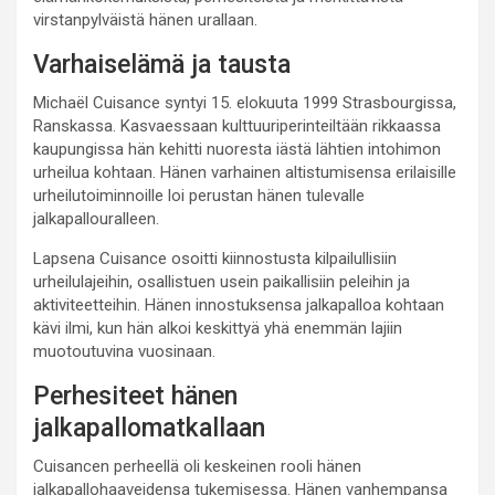
virstanpylväistä hänen urallaan.
Varhaiselämä ja tausta
Michaël Cuisance syntyi 15. elokuuta 1999 Strasbourgissa,
Ranskassa. Kasvaessaan kulttuuriperinteiltään rikkaassa
kaupungissa hän kehitti nuoresta iästä lähtien intohimon
urheilua kohtaan. Hänen varhainen altistumisensa erilaisille
urheilutoiminnoille loi perustan hänen tulevalle
jalkapallouralleen.
Lapsena Cuisance osoitti kiinnostusta kilpailullisiin
urheilulajeihin, osallistuen usein paikallisiin peleihin ja
aktiviteetteihin. Hänen innostuksensa jalkapalloa kohtaan
kävi ilmi, kun hän alkoi keskittyä yhä enemmän lajiin
muotoutuvina vuosinaan.
Perhesiteet hänen
jalkapallomatkallaan
Cuisancen perheellä oli keskeinen rooli hänen
jalkapallohaaveidensa tukemisessa. Hänen vanhempansa