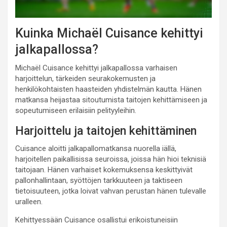
Kuinka Michaël Cuisance kehittyi
jalkapallossa?
Michaël Cuisance kehittyi jalkapallossa varhaisen
harjoittelun, tärkeiden seurakokemusten ja
henkilökohtaisten haasteiden yhdistelmän kautta. Hänen
matkansa heijastaa sitoutumista taitojen kehittämiseen ja
sopeutumiseen erilaisiin pelityyleihin.
Harjoittelu ja taitojen kehittäminen
Cuisance aloitti jalkapallomatkansa nuorella iällä,
harjoitellen paikallisissa seuroissa, joissa hän hioi teknisiä
taitojaan. Hänen varhaiset kokemuksensa keskittyivät
pallonhallintaan, syöttöjen tarkkuuteen ja taktiseen
tietoisuuteen, jotka loivat vahvan perustan hänen tulevalle
uralleen.
Kehittyessään Cuisance osallistui erikoistuneisiin