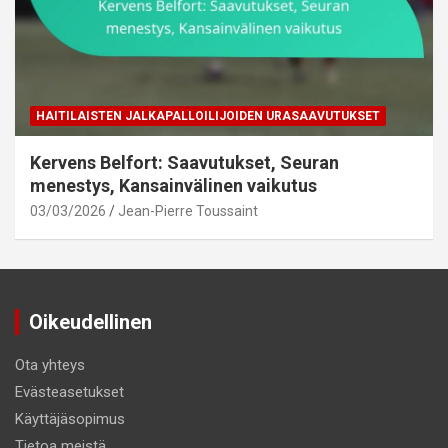
HAITILAISTEN JALKAPALLOILIJOIDEN URASAAVUTUKSET
Kervens Belfort: Saavutukset, Seuran
menestys, Kansainvälinen vaikutus
03/03/2026
Jean-Pierre Toussaint
Oikeudellinen
Ota yhteys
Evästeasetukset
Käyttäjäsopimus
Tietoa meistä