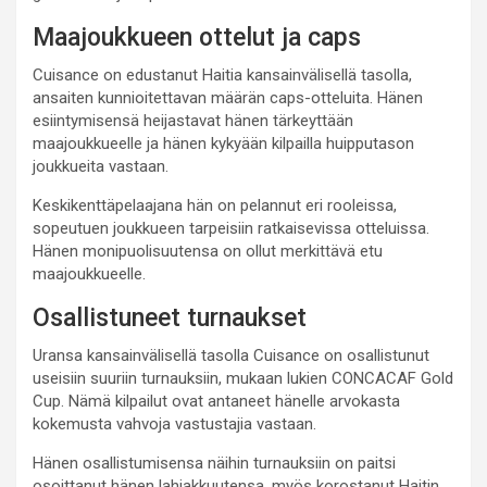
Maajoukkueen ottelut ja caps
Cuisance on edustanut Haitia kansainvälisellä tasolla,
ansaiten kunnioitettavan määrän caps-otteluita. Hänen
esiintymisensä heijastavat hänen tärkeyttään
maajoukkueelle ja hänen kykyään kilpailla huipputason
joukkueita vastaan.
Keskikenttäpelaajana hän on pelannut eri rooleissa,
sopeutuen joukkueen tarpeisiin ratkaisevissa otteluissa.
Hänen monipuolisuutensa on ollut merkittävä etu
maajoukkueelle.
Osallistuneet turnaukset
Uransa kansainvälisellä tasolla Cuisance on osallistunut
useisiin suuriin turnauksiin, mukaan lukien CONCACAF Gold
Cup. Nämä kilpailut ovat antaneet hänelle arvokasta
kokemusta vahvoja vastustajia vastaan.
Hänen osallistumisensa näihin turnauksiin on paitsi
osoittanut hänen lahjakkuutensa, myös korostanut Haitin