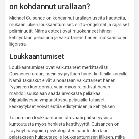
on kohdannut urallaan?
Michaël Cuisance on kohdannut urallaan useita haasteita,
mukaan lukien loukkaantumiset, siirto-ongelmat ja rajalliset
peliminuutit. Nämä esteet ovat muokanneet hänen
kehitystään pelaajana ja vaikuttaneet hänen matkaansa eri
liigoissa.
Loukkaantumiset
Loukkaantumiset ovat vaikuttaneet merkittävästi
Cuisancen uraan, usein syrjäyttäen hänet kriittisillä kausilla.
Nämä takaiskut eivät ainoastaan vaikuttaneet hänen
fyysiseen kuntoonsa, vaan myös rajoittivat hänen
mahdollisuuksiaan saada arvokasta peliaikaa.
Kilpailullisessa ympäristössä pelaajalle tällaiset
keskeytykset voivat estää edistymisen ja kehityksen.
Toipuminen loukkaantumisista vaatii paitsi fyysistä
kuntoutusta myös henkistä kestävyyttä. Cuisancen on
täytynyt navigoida psykologisten haasteiden läpi
palatakseen huipputasolle loukkaantumisen jälkeen, mikä