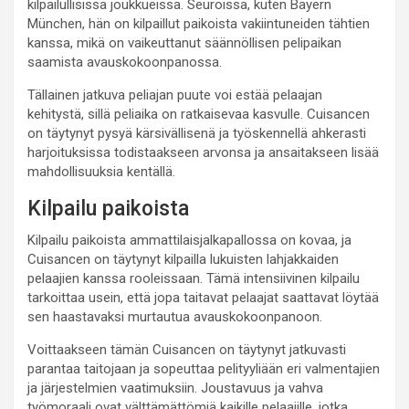
kilpailullisissa joukkueissa. Seuroissa, kuten Bayern
München, hän on kilpaillut paikoista vakiintuneiden tähtien
kanssa, mikä on vaikeuttanut säännöllisen pelipaikan
saamista avauskokoonpanossa.
Tällainen jatkuva peliajan puute voi estää pelaajan
kehitystä, sillä peliaika on ratkaisevaa kasvulle. Cuisancen
on täytynyt pysyä kärsivällisenä ja työskennellä ahkerasti
harjoituksissa todistaakseen arvonsa ja ansaitakseen lisää
mahdollisuuksia kentällä.
Kilpailu paikoista
Kilpailu paikoista ammattilaisjalkapallossa on kovaa, ja
Cuisancen on täytynyt kilpailla lukuisten lahjakkaiden
pelaajien kanssa rooleissaan. Tämä intensiivinen kilpailu
tarkoittaa usein, että jopa taitavat pelaajat saattavat löytää
sen haastavaksi murtautua avauskokoonpanoon.
Voittaakseen tämän Cuisancen on täytynyt jatkuvasti
parantaa taitojaan ja sopeuttaa pelityyliään eri valmentajien
ja järjestelmien vaatimuksiin. Joustavuus ja vahva
työmoraali ovat välttämättömiä kaikille pelaajille, jotka