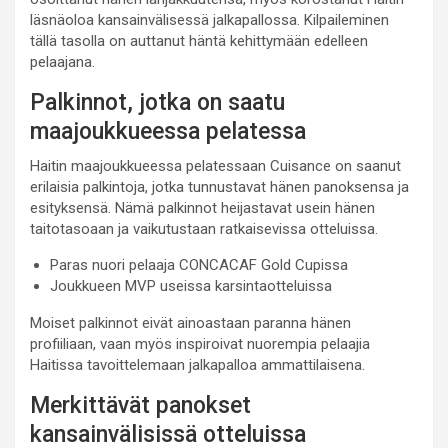
läsnäoloa kansainvälisessä jalkapallossa. Kilpaileminen
tällä tasolla on auttanut häntä kehittymään edelleen
pelaajana.
Palkinnot, jotka on saatu
maajoukkueessa pelatessa
Haitin maajoukkueessa pelatessaan Cuisance on saanut
erilaisia palkintoja, jotka tunnustavat hänen panoksensa ja
esityksensä. Nämä palkinnot heijastavat usein hänen
taitotasoaan ja vaikutustaan ratkaisevissa otteluissa.
Paras nuori pelaaja CONCACAF Gold Cupissa
Joukkueen MVP useissa karsintaotteluissa
Moiset palkinnot eivät ainoastaan paranna hänen
profiiliaan, vaan myös inspiroivat nuorempia pelaajia
Haitissa tavoittelemaan jalkapalloa ammattilaisena.
Merkittävät panokset
kansainvälisissä otteluissa