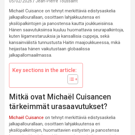
05/02/2026
Jean-Pierre Toussaint
Michaël Cuisance on tehnyt merkittäviä edistysaskelia
jalkapallourallaan, osoittaen lahjakkuutensa eri
yksilöpalkintojen ja panostensa kautta joukkueisiinsa.
Hänen saavutuksiinsa kuuluu huomattavia seurapalkintoja,
kuten liigamestaruuksia ja kansallisia cuppeja, sekä
kansainvälistä tunnustusta Haitin maajoukkueessa, mikä
heijastaa hänen vaikutustaan globaalissa
jalkapallomaailmassa.
Key sections in the article:
Mitkä ovat Michaël Cuisancen
tärkeimmät urasaavutukset?
Michaël Cuisance
on tehnyt merkittäviä edistysaskelia
jalkapallourallaan, osoittaen lahjakkuutensa eri
yksilöpalkintojen, huomattavien esitysten ja panostensa