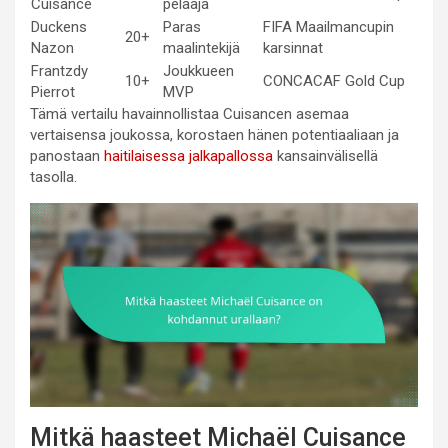
Cuisance
pelaaja
Duckens
Paras
FIFA Maailmancupin
20+
Nazon
maalintekijä
karsinnat
Frantzdy
Joukkueen
10+
CONCACAF Gold Cup
Pierrot
MVP
Tämä vertailu havainnollistaa Cuisancen asemaa
vertaisensa joukossa, korostaen hänen potentiaaliaan ja
panostaan
haitilaisessa jalkapallossa
kansainvälisellä
tasolla.
Mitkä haasteet Michaël Cuisance