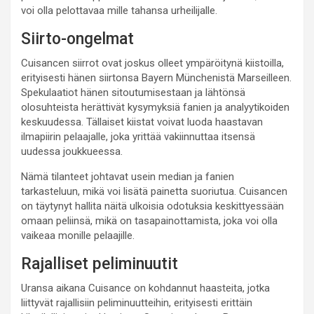
voi olla pelottavaa mille tahansa urheilijalle.
Siirto-ongelmat
Cuisancen siirrot ovat joskus olleet ympäröitynä kiistoilla,
erityisesti hänen siirtonsa Bayern Münchenistä Marseilleen.
Spekulaatiot hänen sitoutumisestaan ja lähtönsä
olosuhteista herättivät kysymyksiä fanien ja analyytikoiden
keskuudessa. Tällaiset kiistat voivat luoda haastavan
ilmapiirin pelaajalle, joka yrittää vakiinnuttaa itsensä
uudessa joukkueessa.
Nämä tilanteet johtavat usein median ja fanien
tarkasteluun, mikä voi lisätä painetta suoriutua. Cuisancen
on täytynyt hallita näitä ulkoisia odotuksia keskittyessään
omaan peliinsä, mikä on tasapainottamista, joka voi olla
vaikeaa monille pelaajille.
Rajalliset peliminuutit
Uransa aikana Cuisance on kohdannut haasteita, jotka
liittyvät rajallisiin peliminuutteihin, erityisesti erittäin