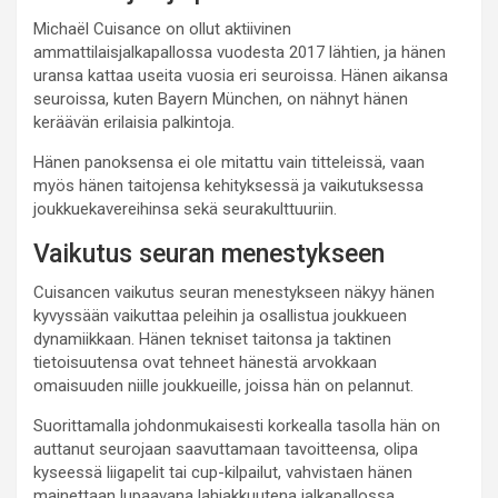
Michaël Cuisance on ollut aktiivinen
ammattilaisjalkapallossa vuodesta 2017 lähtien, ja hänen
uransa kattaa useita vuosia eri seuroissa. Hänen aikansa
seuroissa, kuten Bayern München, on nähnyt hänen
keräävän erilaisia palkintoja.
Hänen panoksensa ei ole mitattu vain titteleissä, vaan
myös hänen taitojensa kehityksessä ja vaikutuksessa
joukkuekavereihinsa sekä seurakulttuuriin.
Vaikutus seuran menestykseen
Cuisancen vaikutus seuran menestykseen näkyy hänen
kyvyssään vaikuttaa peleihin ja osallistua joukkueen
dynamiikkaan. Hänen tekniset taitonsa ja taktinen
tietoisuutensa ovat tehneet hänestä arvokkaan
omaisuuden niille joukkueille, joissa hän on pelannut.
Suorittamalla johdonmukaisesti korkealla tasolla hän on
auttanut seurojaan saavuttamaan tavoitteensa, olipa
kyseessä liigapelit tai cup-kilpailut, vahvistaen hänen
mainettaan lupaavana lahjakkuutena jalkapallossa.