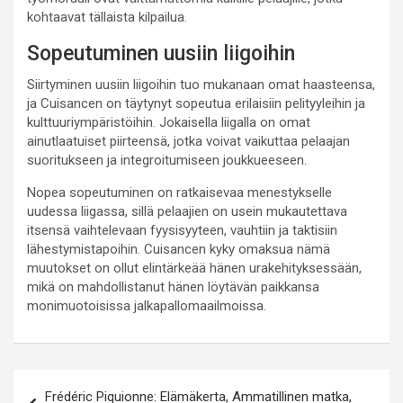
kohtaavat tällaista kilpailua.
Sopeutuminen uusiin liigoihin
Siirtyminen uusiin liigoihin tuo mukanaan omat haasteensa,
ja Cuisancen on täytynyt sopeutua erilaisiin pelityyleihin ja
kulttuuriympäristöihin. Jokaisella liigalla on omat
ainutlaatuiset piirteensä, jotka voivat vaikuttaa pelaajan
suoritukseen ja integroitumiseen joukkueeseen.
Nopea sopeutuminen on ratkaisevaa menestykselle
uudessa liigassa, sillä pelaajien on usein mukautettava
itsensä vaihtelevaan fyysisyyteen, vauhtiin ja taktisiin
lähestymistapoihin. Cuisancen kyky omaksua nämä
muutokset on ollut elintärkeää hänen urakehityksessään,
mikä on mahdollistanut hänen löytävän paikkansa
monimuotoisissa jalkapallomaailmoissa.
Post
Frédéric Piquionne: Elämäkerta, Ammatillinen matka,