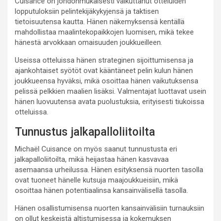
Cuisance on johdonmukaisesti vaikuttanut otteluiden
lopputuloksiin pelintekijäkykyjensä ja taktisen
tietoisuutensa kautta. Hänen näkemyksensä kentällä
mahdollistaa maalintekopaikkojen luomisen, mikä tekee
hänestä arvokkaan omaisuuden joukkueilleen.
Useissa otteluissa hänen strateginen sijoittumisensa ja
ajankohtaiset syötöt ovat kääntäneet pelin kulun hänen
joukkueensa hyväksi, mikä osoittaa hänen vaikutuksensa
pelissä pelkkien maalien lisäksi. Valmentajat luottavat usein
hänen luovuutensa avata puolustuksia, erityisesti tiukoissa
otteluissa.
Tunnustus jalkapalloliitoilta
Michaël Cuisance on myös saanut tunnustusta eri
jalkapalloliitoilta, mikä heijastaa hänen kasvavaa
asemaansa urheilussa. Hänen esityksensä nuorten tasolla
ovat tuoneet hänelle kutsuja maajoukkueisiin, mikä
osoittaa hänen potentiaalinsa kansainvälisellä tasolla.
Hänen osallistumisensa nuorten kansainvälisiin turnauksiin
on ollut keskeistä altistumisessa ja kokemuksen