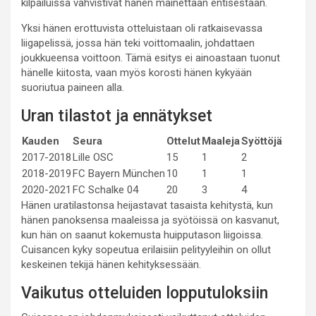
kilpailuissa vahvistivat hänen mainettaan entisestään.
Yksi hänen erottuvista otteluistaan oli ratkaisevassa
liigapelissä, jossa hän teki voittomaalin, johdattaen
joukkueensa voittoon. Tämä esitys ei ainoastaan tuonut
hänelle kiitosta, vaan myös korosti hänen kykyään
suoriutua paineen alla.
Uran tilastot ja ennätykset
Kauden
Seura
Ottelut
Maaleja
Syöttöjä
2017-2018
Lille OSC
15
1
2
2018-2019
FC Bayern München
10
1
1
2020-2021
FC Schalke 04
20
3
4
Hänen uratilastonsa heijastavat tasaista kehitystä, kun
hänen panoksensa maaleissa ja syötöissä on kasvanut,
kun hän on saanut kokemusta huipputason liigoissa.
Cuisancen kyky sopeutua erilaisiin pelityyleihin on ollut
keskeinen tekijä hänen kehityksessään.
Vaikutus otteluiden lopputuloksiin