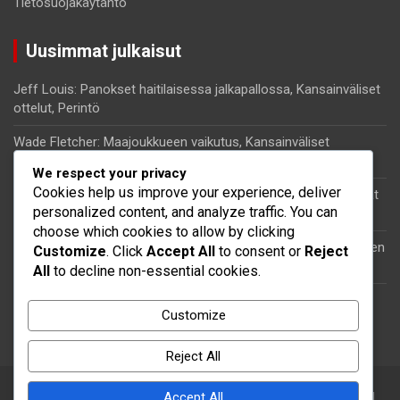
Tietosuojakäytäntö
Uusimmat julkaisut
Jeff Louis: Panokset haitilaisessa jalkapallossa, Kansainväliset
ottelut, Perintö
Wade Fletcher: Maajoukkueen vaikutus, Kansainväliset
turnaukset, Panokset
We respect your privacy
Cookies help us improve your experience, deliver
Kenny Lala: Henkilökohtainen tausta, Jalkapalloura, Merkittävät
personalized content, and analyze traffic. You can
esitykset
choose which cookies to allow by clicking
Kervens Belfort: Saavutukset, Seuran menestys, Kansainvälinen
Customize
. Click
Accept All
to consent or
Reject
vaikutus
All
to decline non-essential cookies.
Steeven Saba: Maajoukkueen vaikutus, Kansainväliset ottelut,
Customize
Panokset
Reject All
Accept All
Copyright © 2026
knplogic.com
Theme by:
Theme Horse