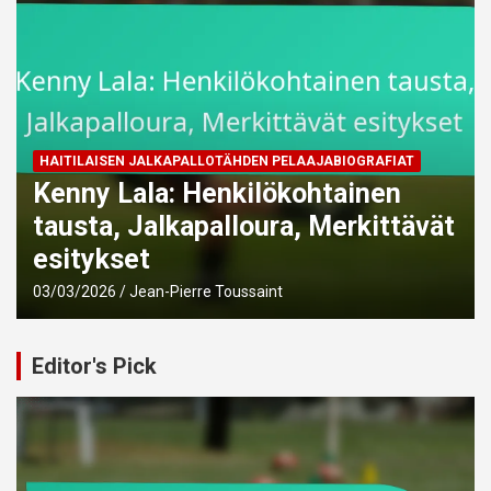
T
HAITILAISTEN JALKAPALLOILIJOIDEN URASAAVUTUKSET
Kervens Belfort: Saavutukset,
ävät
Seuran menestys, Kansainväline
vaikutus
03/03/2026
Jean-Pierre Toussaint
Editor's Pick