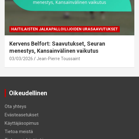
HAITILAISTEN JALKAPALLOILIJOIDEN URASAAVUTUKSET
Kervens Belfort: Saavutukset, Seuran
menestys, Kansainvälinen vaikutus
03/03/2026
Jean-Pierre Toussaint
Oikeudellinen
Ota yhteys
Evästeasetukset
Käyttäjäsopimus
Tietoa meistä