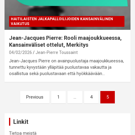
HAITILAISTEN JALKAPALLOILIJOIDEN KANSAINVÄLINEN
VAIKUTUS
Jean-Jacques Pierre: Rooli maajoukkueessa,
Kansainväliset ottelut, Merkitys
04/02/2026
Jean-Pierre Toussaint
Jean-Jacques Pierre on avainpuolustaja maajoukkueessa,
tunnettu kyvystään ylläpitää puolustavaa vakautta ja
osallistua sekä puolustavaan että hyökkäävään…
Posts
Previous
1
…
4
5
pagination
Linkit
Tietoa meistä