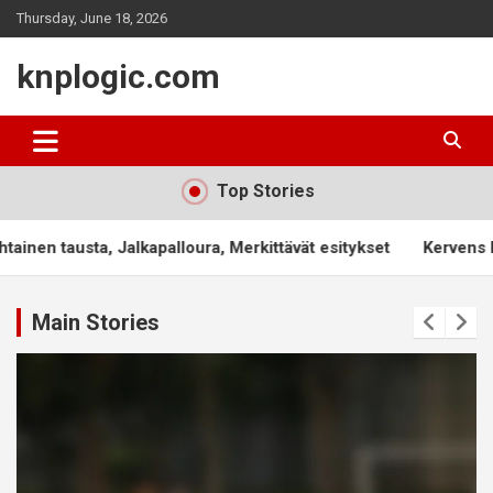
Skip
Thursday, June 18, 2026
to
content
knplogic.com
Top Stories
lkapalloura, Merkittävät esitykset
Kervens Belfort: Saavutuk
Main Stories