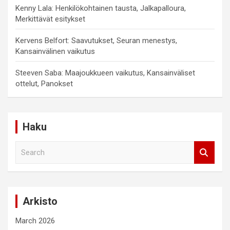
Kenny Lala: Henkilökohtainen tausta, Jalkapalloura,
Merkittävät esitykset
Kervens Belfort: Saavutukset, Seuran menestys,
Kansainvälinen vaikutus
Steeven Saba: Maajoukkueen vaikutus, Kansainväliset
ottelut, Panokset
Haku
S
e
a
r
c
Arkisto
h
March 2026