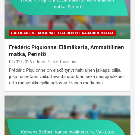
HAITILAISEN JALKAPALLOTÄHDEN PELAAJABIOGRAFIAT
Frédéric Piquionne: Elämäkerta, Ammatillinen
matka, Perintö
04/02/2026
Jean-Pierre Toussaint
Frédéric Piquionne on eläköitynyt haitilainen jalkapalloilija,
joka tunnetaan vaikuttavasta urastaan sekä seurajoukkue-
että maajoukkuejalkapallossa. Hänen matkansa…