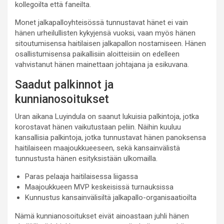
kollegoilta että faneilta.
Monet jalkapalloyhteisössä tunnustavat hänet ei vain
hänen urheilullisten kykyjensä vuoksi, vaan myös hänen
sitoutumisensa haitilaisen jalkapallon nostamiseen. Hänen
osallistumisensa paikallisiin aloitteisiin on edelleen
vahvistanut hänen mainettaan johtajana ja esikuvana.
Saadut palkinnot ja
kunnianosoitukset
Uran aikana Luyindula on saanut lukuisia palkintoja, jotka
korostavat hänen vaikutustaan peliin. Näihin kuuluu
kansallisia palkintoja, jotka tunnustavat hänen panoksensa
haitilaiseen maajoukkueeseen, sekä kansainvälistä
tunnustusta hänen esityksistään ulkomailla.
Paras pelaaja haitilaisessa liigassa
Maajoukkueen MVP keskeisissä turnauksissa
Kunnustus kansainvälisiltä jalkapallo-organisaatioilta
Nämä kunnianosoitukset eivät ainoastaan juhli hänen