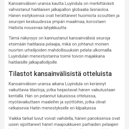
Kansainvälisen uransa kautta Luyindula on merkittävästi
vahvistanut haitilaisen jalkapallon globaalia läsnäoloa.
Hänen esityksensä ovat herättäneet huomiota scouttien ja
seurojen keskuudessa ympäri maailmaa, korostaen
Haitista nousevaa lahjakkuutta.
Tämä näkyvyys on kannustanut kansainvälisiä seuroja
etsimään haitilaisia pelaajia, mikä on johtanut monien
nuorten urheilijoiden mahdollisuuksiin pelata ulkomailla.
Luyindulan menestystarina toimii toivon majakkana
haitilaisille jalkapalloilijoille.
Tilastot kansainvälisistä otteluista
Kansainvälisen uransa aikana Luyindula on kerännyt
vaikuttavia tilastoja, jotka heijastavat hänen vaikutustaan
kentällä. Hän on pelannut lukuisissa otteluissa,
myötävaikuttaen maaleihin ja syöttöihin, jotka olivat
ratkaisevia Haitin menestykselle eri kilpailuissa.
Vaikka tarkat luvut voivat vaihdella, hänen panoksensa ovat
usein sijoittaneet hänet maajoukkueen parhaiden pelaajien