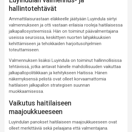
Luyindulan valmennus- ja
hallintotehtävät
Ammattilaisurastaan eläkkeelle jäätyään Luyindula siirtyi
valmennukseen ja otti vastaan erilaisia rooleja haitilaisessa
jalkapallosysteemissä. Hän on toiminut päävalmentajana
useissa seuroissa, keskittyen nuorten lahjakkuuksien
kehittämiseen ja tehokkaiden harjoitusohjelmien
toteuttamiseen.
Valmennuksen lisäksi Luyindula on toiminut hallinnollisissa
tehtävissä, jotka antavat hänelle mahdollisuuden vaikuttaa
jalkapallopolitiikkaan ja kehitykseen Haitissa. Hänen
näkemyksensä pelistä ovat olleet korvaamattomia
haitilaisen jalkapallon strategisen suunnan
muokkaamisessa.
Vaikutus haitilaiseen
maajoukkueeseen
Luyindulan panokset haitilaiseen maajoukkueeseen ovat
olleet merkittäviä sekä pelaajana että valmentajana.