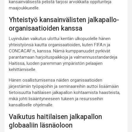
kansainvälisestä pelistä tarjosi arvokkaita oppitunteja
maajoukkueelle.
Yhteistyö kansainvälisten jalkapallo-
organisaatioiden kanssa
Luyindulan vaikutus ulottui kentän ulkopuolelle hänen
yhteistyönsä kautta organisaatioiden, kuten FIFA:n ja
CONCACAF:n, kanssa. Nämä kumppanuudet pyrkivät
parantamaan harjoituspaikkoja ja valmennusstandardeja
Haitissa, luoden paremman ympäristön pelaajien
kehittämiselle.
Hänen osallistumisensa näiden organisaatioiden
järjestämiin työpajoihin ja seminaareihin auttoi lisäämään
tietoisuutta haitilaisen jalkapallon kohtaamista haasteista,
mikä johti lisääntyneeseen tukeen ja resursseihin
kansalliselle ohjelmalle.
Vaikutus haitilaisen jalkapallon
globaaliin läsnäoloon