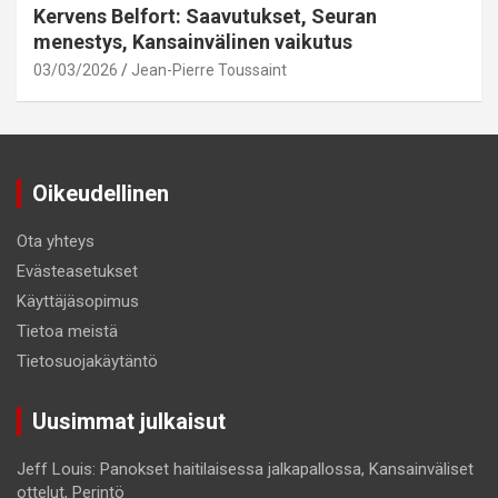
Kervens Belfort: Saavutukset, Seuran
menestys, Kansainvälinen vaikutus
03/03/2026
Jean-Pierre Toussaint
Oikeudellinen
Ota yhteys
Evästeasetukset
Käyttäjäsopimus
Tietoa meistä
Tietosuojakäytäntö
Uusimmat julkaisut
Jeff Louis: Panokset haitilaisessa jalkapallossa, Kansainväliset
ottelut, Perintö