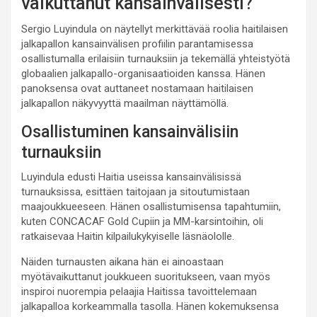
vaikuttanut kansainvälisesti?
Sergio Luyindula on näytellyt merkittävää roolia haitilaisen
jalkapallon kansainvälisen profiilin parantamisessa
osallistumalla erilaisiin turnauksiin ja tekemällä yhteistyötä
globaalien jalkapallo-organisaatioiden kanssa. Hänen
panoksensa ovat auttaneet nostamaan haitilaisen
jalkapallon näkyvyyttä maailman näyttämöllä.
Osallistuminen kansainvälisiin
turnauksiin
Luyindula edusti Haitia useissa kansainvälisissä
turnauksissa, esittäen taitojaan ja sitoutumistaan
maajoukkueeseen. Hänen osallistumisensa tapahtumiin,
kuten CONCACAF Gold Cupiin ja MM-karsintoihin, oli
ratkaisevaa Haitin kilpailukykyiselle läsnäololle.
Näiden turnausten aikana hän ei ainoastaan
myötävaikuttanut joukkueen suoritukseen, vaan myös
inspiroi nuorempia pelaajia Haitissa tavoittelemaan
jalkapalloa korkeammalla tasolla. Hänen kokemuksensa