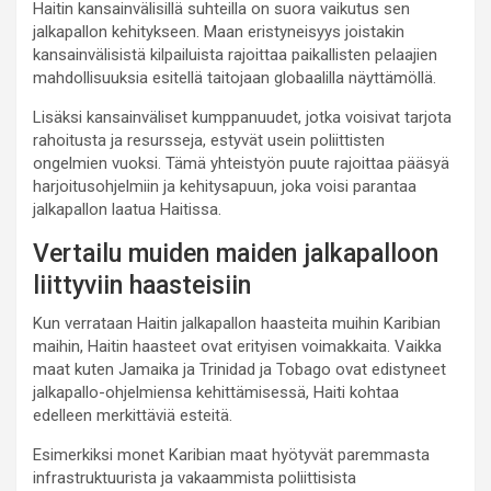
Haitin kansainvälisillä suhteilla on suora vaikutus sen
jalkapallon kehitykseen. Maan eristyneisyys joistakin
kansainvälisistä kilpailuista rajoittaa paikallisten pelaajien
mahdollisuuksia esitellä taitojaan globaalilla näyttämöllä.
Lisäksi kansainväliset kumppanuudet, jotka voisivat tarjota
rahoitusta ja resursseja, estyvät usein poliittisten
ongelmien vuoksi. Tämä yhteistyön puute rajoittaa pääsyä
harjoitusohjelmiin ja kehitysapuun, joka voisi parantaa
jalkapallon laatua Haitissa.
Vertailu muiden maiden jalkapalloon
liittyviin haasteisiin
Kun verrataan Haitin jalkapallon haasteita muihin Karibian
maihin, Haitin haasteet ovat erityisen voimakkaita. Vaikka
maat kuten Jamaika ja Trinidad ja Tobago ovat edistyneet
jalkapallo-ohjelmiensa kehittämisessä, Haiti kohtaa
edelleen merkittäviä esteitä.
Esimerkiksi monet Karibian maat hyötyvät paremmasta
infrastruktuurista ja vakaammista poliittisista