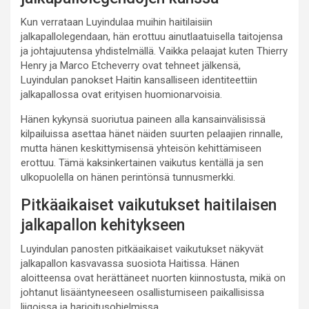
Kun verrataan Luyindulaa muihin haitilaisiin
jalkapallolegendaan, hän erottuu ainutlaatuisella taitojensa
ja johtajuutensa yhdistelmällä. Vaikka pelaajat kuten Thierry
Henry ja Marco Etcheverry ovat tehneet jälkensä,
Luyindulan panokset Haitin kansalliseen identiteettiin
jalkapallossa ovat erityisen huomionarvoisia.
Hänen kykynsä suoriutua paineen alla kansainvälisissä
kilpailuissa asettaa hänet näiden suurten pelaajien rinnalle,
mutta hänen keskittymisensä yhteisön kehittämiseen
erottuu. Tämä kaksinkertainen vaikutus kentällä ja sen
ulkopuolella on hänen perintönsä tunnusmerkki.
Pitkäaikaiset vaikutukset haitilaisen
jalkapallon kehitykseen
Luyindulan panosten pitkäaikaiset vaikutukset näkyvät
jalkapallon kasvavassa suosiota Haitissa. Hänen
aloitteensa ovat herättäneet nuorten kiinnostusta, mikä on
johtanut lisääntyneeseen osallistumiseen paikallisissa
liigoissa ja harjoitusohjelmissa.