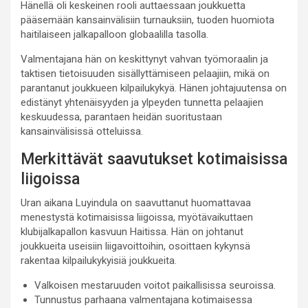
Hänellä oli keskeinen rooli auttaessaan joukkuetta
pääsemään kansainvälisiin turnauksiin, tuoden huomiota
haitilaiseen jalkapalloon globaalilla tasolla.
Valmentajana hän on keskittynyt vahvan työmoraalin ja
taktisen tietoisuuden sisällyttämiseen pelaajiin, mikä on
parantanut joukkueen kilpailukykyä. Hänen johtajuutensa on
edistänyt yhtenäisyyden ja ylpeyden tunnetta pelaajien
keskuudessa, parantaen heidän suoritustaan
kansainvälisissä otteluissa.
Merkittävät saavutukset kotimaisissa
liigoissa
Uran aikana Luyindula on saavuttanut huomattavaa
menestystä kotimaisissa liigoissa, myötävaikuttaen
klubijalkapallon kasvuun Haitissa. Hän on johtanut
joukkueita useisiin liigavoittoihin, osoittaen kykynsä
rakentaa kilpailukykyisiä joukkueita.
Valkoisen mestaruuden voitot paikallisissa seuroissa.
Tunnustus parhaana valmentajana kotimaisessa