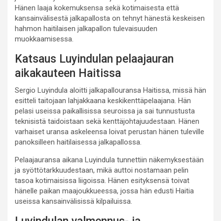
Hänen laaja kokemuksensa sekä kotimaisesta että
kansainvälisestä jalkapallosta on tehnyt hänestä keskeisen
hahmon haitilaisen jalkapallon tulevaisuuden
muokkaamisessa.
Katsaus Luyindulan pelaajauran
aikakauteen Haitissa
Sergio Luyindula aloitti jalkapallouransa Haitissa, missä hän
esitteli taitojaan lahjakkaana keskikenttäpelaajana. Hän
pelasi useissa paikallisissa seuroissa ja sai tunnustusta
teknisistä taidoistaan sekä kenttäjohtajuudestaan. Hänen
varhaiset uransa askeleensa loivat perustan hänen tuleville
panoksilleen haitilaisessa jalkapallossa.
Pelaajauransa aikana Luyindula tunnettiin näkemyksestään
ja syöttötarkkuudestaan, mikä auttoi nostamaan pelin
tasoa kotimaisissa liigoissa. Hänen esityksensä toivat
hänelle paikan maajoukkueessa, jossa hän edusti Haitia
useissa kansainvälisissä kilpailuissa.