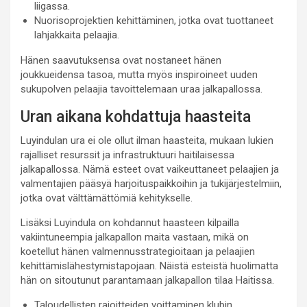
liigassa.
Nuorisoprojektien kehittäminen, jotka ovat tuottaneet
lahjakkaita pelaajia.
Hänen saavutuksensa ovat nostaneet hänen
joukkueidensa tasoa, mutta myös inspiroineet uuden
sukupolven pelaajia tavoittelemaan uraa jalkapallossa.
Uran aikana kohdattuja haasteita
Luyindulan ura ei ole ollut ilman haasteita, mukaan lukien
rajalliset resurssit ja infrastruktuuri haitilaisessa
jalkapallossa. Nämä esteet ovat vaikeuttaneet pelaajien ja
valmentajien pääsyä harjoituspaikkoihin ja tukijärjestelmiin,
jotka ovat välttämättömiä kehitykselle.
Lisäksi Luyindula on kohdannut haasteen kilpailla
vakiintuneempia jalkapallon maita vastaan, mikä on
koetellut hänen valmennusstrategioitaan ja pelaajien
kehittämislähestymistapojaan. Näistä esteistä huolimatta
hän on sitoutunut parantamaan jalkapallon tilaa Haitissa.
Taloudellisten rajoitteiden voittaminen klubin