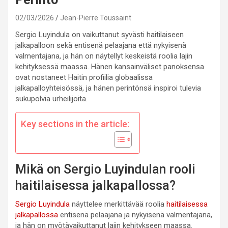
02/03/2026
Jean-Pierre Toussaint
Sergio Luyindula on vaikuttanut syvästi haitilaiseen
jalkapalloon sekä entisenä pelaajana että nykyisenä
valmentajana, ja hän on näytellyt keskeistä roolia lajin
kehityksessä maassa. Hänen kansainväliset panoksensa
ovat nostaneet Haitin profiilia globaalissa
jalkapalloyhteisössä, ja hänen perintönsä inspiroi tulevia
sukupolvia urheilijoita.
Key sections in the article:
Mikä on Sergio Luyindulan rooli
haitilaisessa jalkapallossa?
Sergio Luyindula
näyttelee merkittävää roolia
haitilaisessa
jalkapallossa
entisenä pelaajana ja nykyisenä valmentajana,
ja hän on myötävaikuttanut lajin kehitykseen maassa.