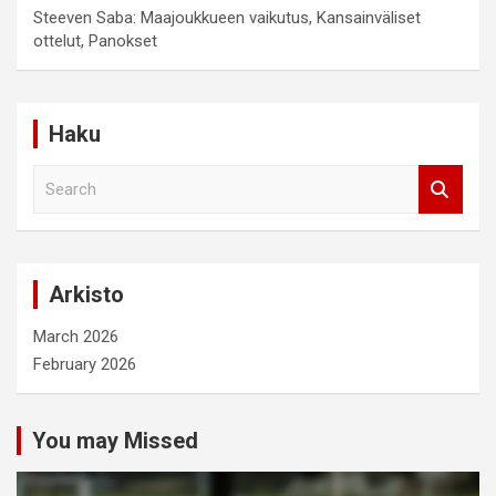
Steeven Saba: Maajoukkueen vaikutus, Kansainväliset
ottelut, Panokset
Haku
S
e
a
r
c
Arkisto
h
March 2026
February 2026
You may Missed