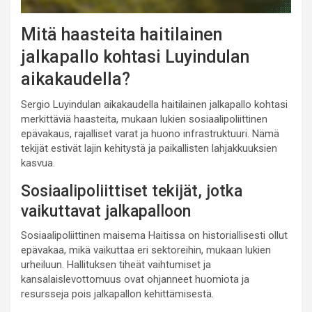
Mitä haasteita haitilainen
jalkapallo kohtasi Luyindulan
aikakaudella?
Sergio Luyindulan aikakaudella haitilainen jalkapallo kohtasi
merkittäviä haasteita, mukaan lukien sosiaalipoliittinen
epävakaus, rajalliset varat ja huono infrastruktuuri. Nämä
tekijät estivät lajin kehitystä ja paikallisten lahjakkuuksien
kasvua.
Sosiaalipoliittiset tekijät, jotka
vaikuttavat jalkapalloon
Sosiaalipoliittinen maisema Haitissa on historiallisesti ollut
epävakaa, mikä vaikuttaa eri sektoreihin, mukaan lukien
urheiluun. Hallituksen tiheät vaihtumiset ja
kansalaislevottomuus ovat ohjanneet huomiota ja
resursseja pois jalkapallon kehittämisestä.