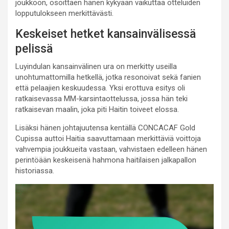
joukkoon, osoittaen hänen kykyään vaikuttaa otteluiden
lopputulokseen merkittävästi.
Keskeiset hetket kansainvälisessä
pelissä
Luyindulan kansainvälinen ura on merkitty useilla
unohtumattomilla hetkellä, jotka resonoivat sekä fanien
että pelaajien keskuudessa. Yksi erottuva esitys oli
ratkaisevassa MM-karsintaottelussa, jossa hän teki
ratkaisevan maalin, joka piti Haitin toiveet elossa.
Lisäksi hänen johtajuutensa kentällä CONCACAF Gold
Cupissa auttoi Haitia saavuttamaan merkittäviä voittoja
vahvempia joukkueita vastaan, vahvistaen edelleen hänen
perintöään keskeisenä hahmona haitilaisen jalkapallon
historiassa.