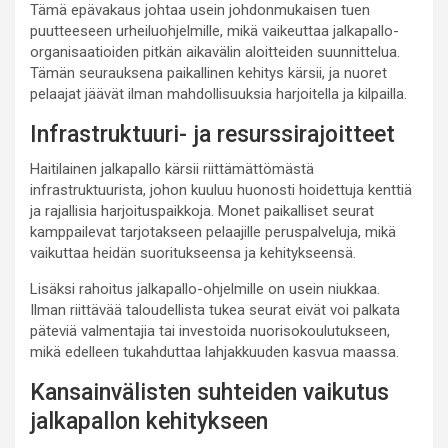
Tämä epävakaus johtaa usein johdonmukaisen tuen
puutteeseen urheiluohjelmille, mikä vaikeuttaa jalkapallo-
organisaatioiden pitkän aikavälin aloitteiden suunnittelua.
Tämän seurauksena paikallinen kehitys kärsii, ja nuoret
pelaajat jäävät ilman mahdollisuuksia harjoitella ja kilpailla.
Infrastruktuuri- ja resurssirajoitteet
Haitilainen jalkapallo kärsii riittämättömästä
infrastruktuurista, johon kuuluu huonosti hoidettuja kenttiä
ja rajallisia harjoituspaikkoja. Monet paikalliset seurat
kamppailevat tarjotakseen pelaajille peruspalveluja, mikä
vaikuttaa heidän suoritukseensa ja kehitykseensä.
Lisäksi rahoitus jalkapallo-ohjelmille on usein niukkaa.
Ilman riittävää taloudellista tukea seurat eivät voi palkata
päteviä valmentajia tai investoida nuorisokoulutukseen,
mikä edelleen tukahduttaa lahjakkuuden kasvua maassa.
Kansainvälisten suhteiden vaikutus
jalkapallon kehitykseen