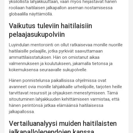
yksilöllistä lahjakkuuttaan, vaan myös heijastavat hänen
rooliaan haitilaisen jalkapallon aseman nostamisessa
globaalilla näyttämöllä.
Vaikutus tuleviin haitilaisiin
pelaajasukupolviin
Luyindulan mentorointi on ollut ratkaisevaa monille nuorille
haitilaisille pelaajille, jotka pyrkivät saavuttamaan
ammattilaisstatuksen. Hän on omistanut aikaa
valmennukseen ja koulutukseen, jakamalla tietonsa ja
kokemuksensa seuraavalle sukupolvelle.
Hänen ponnistelunsa paikallisissa ohjelmissa ovat
avanneet ovia monille lahjakkaille urheilijoille, tarjoten heille
tarvittavat resurssit ja ohjauksen menestymiseen. Tämä
sitoutuminen lahjakkuuden kehittämiseen varmistaa, että
hänen perintönsä jatkaa elämäänsä haitilaisessa
jalkapallossa.
Vertailuanalyysi muiden haitilaisten
jalkapallolegendojen kanssa