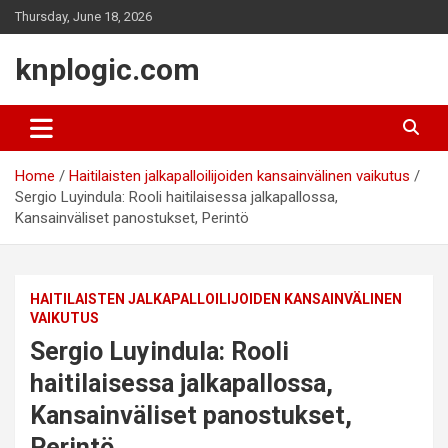
Skip
Thursday, June 18, 2026
to
content
knplogic.com
Home
Haitilaisten jalkapalloilijoiden kansainvälinen vaikutus
Sergio Luyindula: Rooli haitilaisessa jalkapallossa,
Kansainväliset panostukset, Perintö
HAITILAISTEN JALKAPALLOILIJOIDEN KANSAINVÄLINEN
VAIKUTUS
Sergio Luyindula: Rooli
haitilaisessa jalkapallossa,
Kansainväliset panostukset,
Perintö