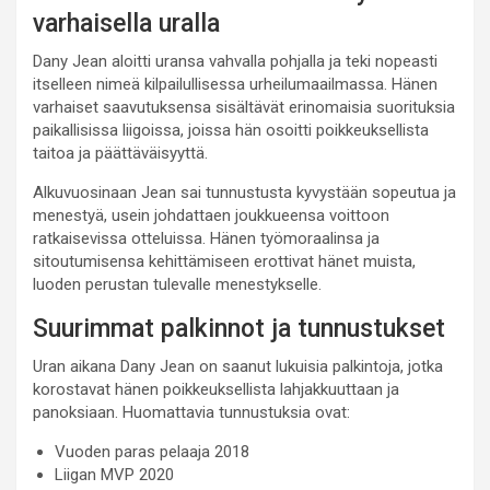
varhaisella uralla
Dany Jean aloitti uransa vahvalla pohjalla ja teki nopeasti
itselleen nimeä kilpailullisessa urheilumaailmassa. Hänen
varhaiset saavutuksensa sisältävät erinomaisia suorituksia
paikallisissa liigoissa, joissa hän osoitti poikkeuksellista
taitoa ja päättäväisyyttä.
Alkuvuosinaan Jean sai tunnustusta kyvystään sopeutua ja
menestyä, usein johdattaen joukkueensa voittoon
ratkaisevissa otteluissa. Hänen työmoraalinsa ja
sitoutumisensa kehittämiseen erottivat hänet muista,
luoden perustan tulevalle menestykselle.
Suurimmat palkinnot ja tunnustukset
Uran aikana Dany Jean on saanut lukuisia palkintoja, jotka
korostavat hänen poikkeuksellista lahjakkuuttaan ja
panoksiaan. Huomattavia tunnustuksia ovat:
Vuoden paras pelaaja 2018
Liigan MVP 2020