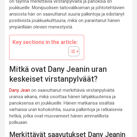
on täynnä merkittäviä virstanpylväitä ja panoksia eri
joukkueille. Monipuolisen taitovalikoiman ja johtotehtävien
ansiosta hän on saavuttanut suuria palkintoja ja edistänyt
positiivista joukkuekulttuuria, mikä on parantanut hänen
ympärillään olevien menestystä.
Key sections in the article:
Mitkä ovat Dany Jeanin uran
keskeiset virstanpylväät?
Dany Jean
on saavuttanut merkittäviä virstanpylväitä
uransa aikana, mikä osoittaa hänen lahjakkuutensa ja
panoksensa eri joukkueille. Hänen matkansa sisältää
varhaisia uran kohokohtia, suuria palkintoja ja ratkaisevia
hetkiä, jotka ovat muovanneet hänen ammatillista
polkuaan.
Merkittävät saavutukset Dany Jeanin