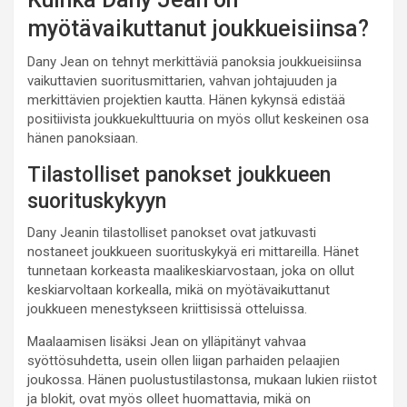
myötävaikuttanut joukkueisiinsa?
Dany Jean on tehnyt merkittäviä panoksia joukkueisiinsa
vaikuttavien suoritusmittarien, vahvan johtajuuden ja
merkittävien projektien kautta. Hänen kykynsä edistää
positiivista joukkuekulttuuria on myös ollut keskeinen osa
hänen panoksiaan.
Tilastolliset panokset joukkueen
suorituskykyyn
Dany Jeanin tilastolliset panokset ovat jatkuvasti
nostaneet joukkueen suorituskykyä eri mittareilla. Hänet
tunnetaan korkeasta maalikeskiarvostaan, joka on ollut
keskiarvoltaan korkealla, mikä on myötävaikuttanut
joukkueen menestykseen kriittisissä otteluissa.
Maalaamisen lisäksi Jean on ylläpitänyt vahvaa
syöttösuhdetta, usein ollen liigan parhaiden pelaajien
joukossa. Hänen puolustustilastonsa, mukaan lukien riistot
ja blokit, ovat myös olleet huomattavia, mikä on