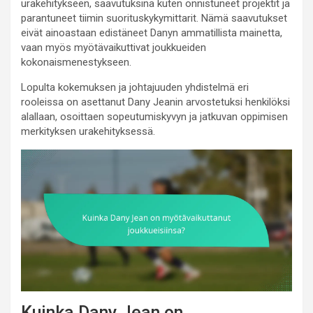
urakehitykseen, saavutuksina kuten onnistuneet projektit ja
parantuneet tiimin suorituskykymittarit. Nämä saavutukset
eivät ainoastaan edistäneet Danyn ammatillista mainetta,
vaan myös myötävaikuttivat joukkueiden
kokonaismenestykseen.
Lopulta kokemuksen ja johtajuuden yhdistelmä eri
rooleissa on asettanut Dany Jeanin arvostetuksi henkilöksi
alallaan, osoittaen sopeutumiskyvyn ja jatkuvan oppimisen
merkityksen urakehityksessä.
Kuinka Dany Jean on