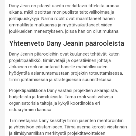
Dany Jean on pitänyt useita merkittäviä titteleitä uransa
aikana, mikä osoittaa monipuolista taitovalikoimaa ja
johtajuuskykyjä. Nämä roolit ovat määrittäneet hänen
ammatillista matkaansa ja myötävaikuttaneet niiden
joukkueiden menestykseen, joissa hän on ollut mukana.
Yhteenveto Dany Jeanin päärooleista
Dany Jeanin päärooleihin ovat kuuluneet tehtävät, kuten
projektipäällikkö, tiiminvetäjä ja operatiivinen johtaja.
Jokainen rooli on antanut hänelle mahdollisuuden
hyödyntää asiantuntemustaan projektin toteuttamisessa,
tiimin johtamisessa ja strategisessa suunnittelussa.
Projektipäällikkönä Dany vastasi projektien aikarajoista,
budjeteista ja toimituksista. Tämä rooli vaati vahvoja
organisatorisia taitoja ja kykyä koordinoida eri
sidosryhmien kanssa.
Tiiminvetäjänä Dany keskittyi tiimin jäsenten mentorointiin
ja yhteistyön edistämiseen. Tämä asema korosti viestinnän
ja tiimidynamiikan merkitystä projektitavoitteiden