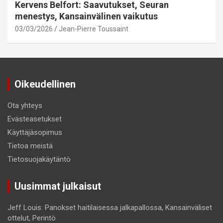
Kervens Belfort: Saavutukset, Seuran
menestys, Kansainvälinen vaikutus
03/03/2026
Jean-Pierre Toussaint
Oikeudellinen
Ota yhteys
Evästeasetukset
Käyttäjäsopimus
Tietoa meistä
Tietosuojakäytäntö
Uusimmat julkaisut
Jeff Louis: Panokset haitilaisessa jalkapallossa, Kansainväliset
ottelut, Perintö