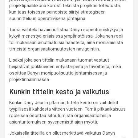
projektipäällikkönä korosti teknistä projektin toteutusta,
kun taas toisessa painopiste siirtyi strategiseen
suunnitteluun operatiivisena johtajana.
Tämä vaihtelu havainnollistaa Danyn sopeutumiskykyä ja
kykyä menestyä erilaisissa ympäristöissä. Jokainen rooli
toi mukanaan ainutlaatuisia haasteita, aina monialaisista
tiimeistä organisaatiomuutosten navigointiin.
Lisäksi jokaisen tittelin mukanaan tuomat vastuut
heijastivat joukkueiden erityistarpeita ja tavoitteita, mikä
osoittaa Danyn monipuolisuutta johtamisessa ja
projektinhallinnassa.
Kunkin tittelin kesto ja vaikutus
Kunkin Dany Jeanin pitämän tittelin kesto on vaihdellut
tyypillisesti kahdesta viiteen vuoteen. Tämä pitkäaikaisuus
rooleissa osoittaa sitoutumista organisaatioihin ja
asiantuntemuksen syvenemistä ajan myötä.
Jokaisella tittelillä on ollut merkittävä vaikutus Danyn