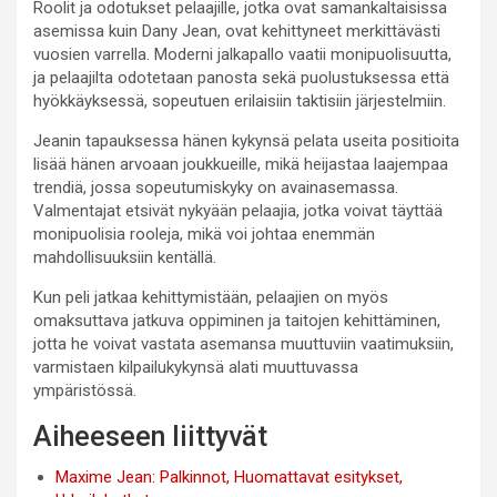
Roolit ja odotukset pelaajille, jotka ovat samankaltaisissa
asemissa kuin Dany Jean, ovat kehittyneet merkittävästi
vuosien varrella. Moderni jalkapallo vaatii monipuolisuutta,
ja pelaajilta odotetaan panosta sekä puolustuksessa että
hyökkäyksessä, sopeutuen erilaisiin taktisiin järjestelmiin.
Jeanin tapauksessa hänen kykynsä pelata useita positioita
lisää hänen arvoaan joukkueille, mikä heijastaa laajempaa
trendiä, jossa sopeutumiskyky on avainasemassa.
Valmentajat etsivät nykyään pelaajia, jotka voivat täyttää
monipuolisia rooleja, mikä voi johtaa enemmän
mahdollisuuksiin kentällä.
Kun peli jatkaa kehittymistään, pelaajien on myös
omaksuttava jatkuva oppiminen ja taitojen kehittäminen,
jotta he voivat vastata asemansa muuttuviin vaatimuksiin,
varmistaen kilpailukykynsä alati muuttuvassa
ympäristössä.
Aiheeseen liittyvät
Maxime Jean: Palkinnot, Huomattavat esitykset,