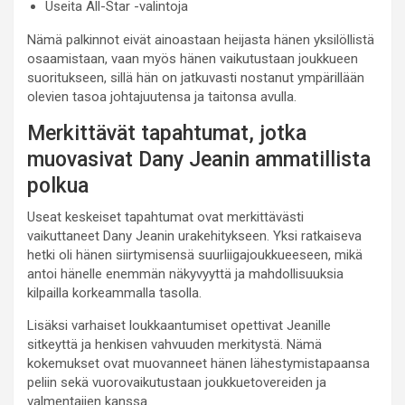
Useita All-Star -valintoja
Nämä palkinnot eivät ainoastaan heijasta hänen yksilöllistä
osaamistaan, vaan myös hänen vaikutustaan joukkueen
suoritukseen, sillä hän on jatkuvasti nostanut ympärillään
olevien tasoa johtajuutensa ja taitonsa avulla.
Merkittävät tapahtumat, jotka
muovasivat Dany Jeanin ammatillista
polkua
Useat keskeiset tapahtumat ovat merkittävästi
vaikuttaneet Dany Jeanin urakehitykseen. Yksi ratkaiseva
hetki oli hänen siirtymisensä suurliigajoukkueeseen, mikä
antoi hänelle enemmän näkyvyyttä ja mahdollisuuksia
kilpailla korkeammalla tasolla.
Lisäksi varhaiset loukkaantumiset opettivat Jeanille
sitkeyttä ja henkisen vahvuuden merkitystä. Nämä
kokemukset ovat muovanneet hänen lähestymistapaansa
peliin sekä vuorovaikutustaan joukkuetovereiden ja
valmentajien kanssa.