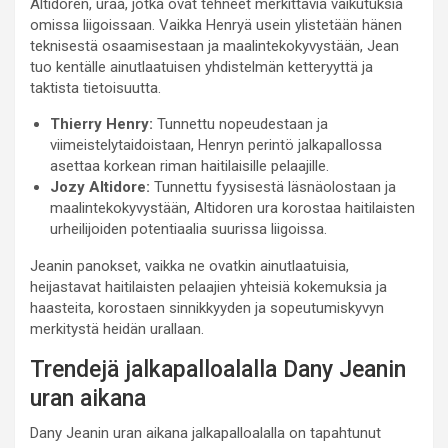
Altidoren, uraa, jotka ovat tehneet merkittäviä vaikutuksia
omissa liigoissaan. Vaikka Henryä usein ylistetään hänen
teknisestä osaamisestaan ja maalintekokyvystään, Jean
tuo kentälle ainutlaatuisen yhdistelmän ketteryyttä ja
taktista tietoisuutta.
Thierry Henry:
Tunnettu nopeudestaan ja
viimeistelytaidoistaan, Henryn perintö jalkapallossa
asettaa korkean riman haitilaisille pelaajille.
Jozy Altidore:
Tunnettu fyysisestä läsnäolostaan ja
maalintekokyvystään, Altidoren ura korostaa haitilaisten
urheilijoiden potentiaalia suurissa liigoissa.
Jeanin panokset, vaikka ne ovatkin ainutlaatuisia,
heijastavat haitilaisten pelaajien yhteisiä kokemuksia ja
haasteita, korostaen sinnikkyyden ja sopeutumiskyvyn
merkitystä heidän urallaan.
Trendejä jalkapalloalalla Dany Jeanin
uran aikana
Dany Jeanin uran aikana jalkapalloalalla on tapahtunut