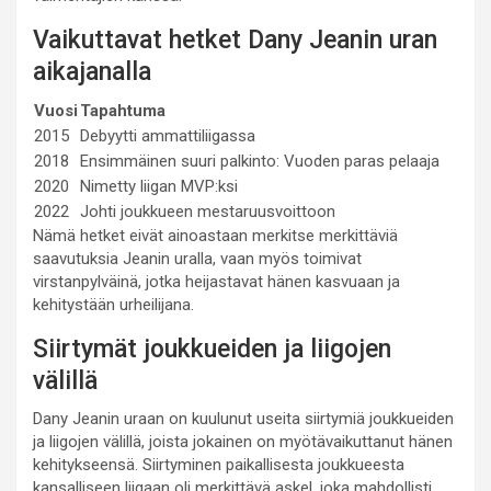
Vaikuttavat hetket Dany Jeanin uran
aikajanalla
Vuosi
Tapahtuma
2015
Debyytti ammattiliigassa
2018
Ensimmäinen suuri palkinto: Vuoden paras pelaaja
2020
Nimetty liigan MVP:ksi
2022
Johti joukkueen mestaruusvoittoon
Nämä hetket eivät ainoastaan merkitse merkittäviä
saavutuksia Jeanin uralla, vaan myös toimivat
virstanpylväinä, jotka heijastavat hänen kasvuaan ja
kehitystään urheilijana.
Siirtymät joukkueiden ja liigojen
välillä
Dany Jeanin uraan on kuulunut useita siirtymiä joukkueiden
ja liigojen välillä, joista jokainen on myötävaikuttanut hänen
kehitykseensä. Siirtyminen paikallisesta joukkueesta
kansalliseen liigaan oli merkittävä askel, joka mahdollisti