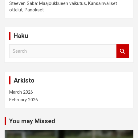
Steeven Saba: Maajoukkueen vaikutus, Kansainväliset
ottelut, Panokset
Haku
S
e
a
r
c
Arkisto
h
March 2026
February 2026
You may Missed