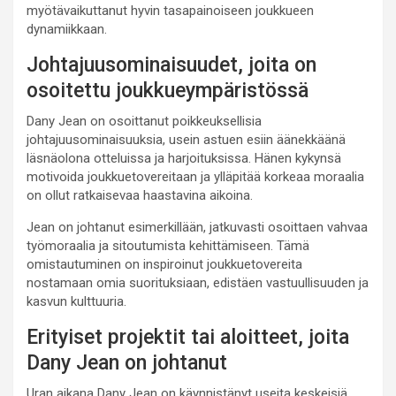
myötävaikuttanut hyvin tasapainoiseen joukkueen
dynamiikkaan.
Johtajuusominaisuudet, joita on
osoitettu joukkueympäristössä
Dany Jean on osoittanut poikkeuksellisia
johtajuusominaisuuksia, usein astuen esiin äänekkäänä
läsnäolona otteluissa ja harjoituksissa. Hänen kykynsä
motivoida joukkuetovereitaan ja ylläpitää korkeaa moraalia
on ollut ratkaisevaa haastavina aikoina.
Jean on johtanut esimerkillään, jatkuvasti osoittaen vahvaa
työmoraalia ja sitoutumista kehittämiseen. Tämä
omistautuminen on inspiroinut joukkuetovereita
nostamaan omia suorituksiaan, edistäen vastuullisuuden ja
kasvun kulttuuria.
Erityiset projektit tai aloitteet, joita
Dany Jean on johtanut
Uran aikana Dany Jean on käynnistänyt useita keskeisiä