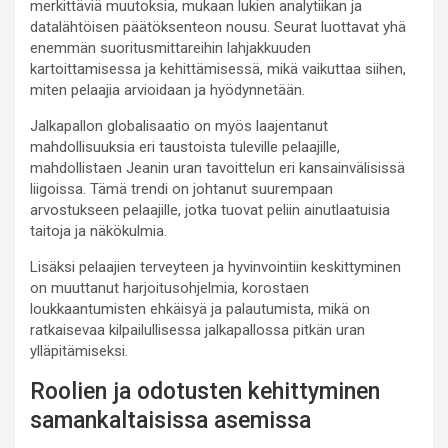
merkittäviä muutoksia, mukaan lukien analytiikan ja
datalähtöisen päätöksenteon nousu. Seurat luottavat yhä
enemmän suoritusmittareihin lahjakkuuden
kartoittamisessa ja kehittämisessä, mikä vaikuttaa siihen,
miten pelaajia arvioidaan ja hyödynnetään.
Jalkapallon globalisaatio on myös laajentanut
mahdollisuuksia eri taustoista tuleville pelaajille,
mahdollistaen Jeanin uran tavoittelun eri kansainvälisissä
liigoissa. Tämä trendi on johtanut suurempaan
arvostukseen pelaajille, jotka tuovat peliin ainutlaatuisia
taitoja ja näkökulmia.
Lisäksi pelaajien terveyteen ja hyvinvointiin keskittyminen
on muuttanut harjoitusohjelmia, korostaen
loukkaantumisten ehkäisyä ja palautumista, mikä on
ratkaisevaa kilpailullisessa jalkapallossa pitkän uran
ylläpitämiseksi.
Roolien ja odotusten kehittyminen
samankaltaisissa asemissa