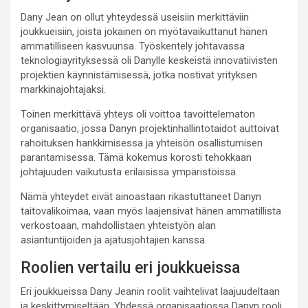
Dany Jean on ollut yhteydessä useisiin merkittäviin
joukkueisiin, joista jokainen on myötävaikuttanut hänen
ammatilliseen kasvuunsa. Työskentely johtavassa
teknologiayrityksessä oli Danylle keskeistä innovatiivisten
projektien käynnistämisessä, jotka nostivat yrityksen
markkinajohtajaksi.
Toinen merkittävä yhteys oli voittoa tavoittelematon
organisaatio, jossa Danyn projektinhallintotaidot auttoivat
rahoituksen hankkimisessa ja yhteisön osallistumisen
parantamisessa. Tämä kokemus korosti tehokkaan
johtajuuden vaikutusta erilaisissa ympäristöissä.
Nämä yhteydet eivät ainoastaan rikastuttaneet Danyn
taitovalikoimaa, vaan myös laajensivat hänen ammatillista
verkostoaan, mahdollistaen yhteistyön alan
asiantuntijoiden ja ajatusjohtajien kanssa.
Roolien vertailu eri joukkueissa
Eri joukkueissa Dany Jeanin roolit vaihtelivat laajuudeltaan
ja keskittymiseltään. Yhdessä organisaatiossa Danyn rooli