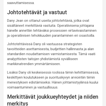
saavuttamisessa.
Johtotehtävät ja vastuut
Dany Jean on ottanut useita johtotehtäviä, jotka ovat
sisältäneet merkittäviä vastuita. Operatiivisena johtajana
hänelle annettiin tehtäväksi prosessien virtaviivaistaminen
ja operatiivisen tehokkuuden parantaminen eri osastoilla.
Johtotehtävissä Dany oli vastuussa strategisten
tavoitteiden asettamisesta, budjettien hallinnasta ja alan
standardien noudattamisen varmistamisesta. Tämä vaati
analyyttisten taitojen yhdistämistä syvälliseen
markkinatrendien ymmärtämiseen.
Lisäksi Dany oli keskeisessä roolissa tiimin kehittämisessä,
keskittyen koulutukseen ja suorituskyvyn arviointiin tiimin
menestyksen edistämiseksi. Hänen johtamistyyliinsä kuului
voimaantuminen ja vastuullisuus.
Merkittävät joukkueyhteydet ja niiden
merkitys