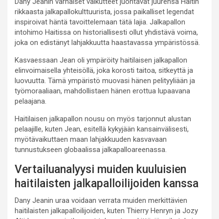
Dany Jeanin varhaiset vaikutteet juontavat juurensa Haitin
rikkaasta jalkapallokulttuurista, jossa paikalliset legendat
inspiroivat häntä tavoittelemaan tätä lajia. Jalkapallon
intohimo Haitissa on historiallisesti ollut yhdistävä voima,
joka on edistänyt lahjakkuutta haastavassa ympäristössä.
Kasvaessaan Jean oli ympäröity haitilaisen jalkapallon
elinvoimaisella yhteisöllä, joka korosti taitoa, sitkeyttä ja
luovuutta. Tämä ympäristö muovasi hänen pelityyliään ja
työmoraaliaan, mahdollistaen hänen erottua lupaavana
pelaajana.
Haitilaisen jalkapallon nousu on myös tarjonnut alustan
pelaajille, kuten Jean, esitellä kykyjään kansainvälisesti,
myötävaikuttaen maan lahjakkuuden kasvavaan
tunnustukseen globaalissa jalkapalloareenassa.
Vertailuanalyysi muiden kuuluisien
haitilaisten jalkapalloilijoiden kanssa
Dany Jeanin uraa voidaan verrata muiden merkittävien
haitilaisten jalkapalloilijoiden, kuten Thierry Henryn ja Jozy