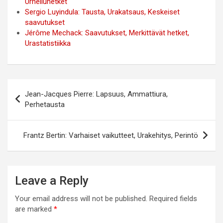
Urheiluhetket
Sergio Luyindula: Tausta, Urakatsaus, Keskeiset
saavutukset
Jérôme Mechack: Saavutukset, Merkittävät hetket,
Urastatistiikka
Post
Jean-Jacques Pierre: Lapsuus, Ammattiura,
navigation
Perhetausta
Frantz Bertin: Varhaiset vaikutteet, Urakehitys, Perintö
Leave a Reply
Your email address will not be published.
Required fields
are marked
*