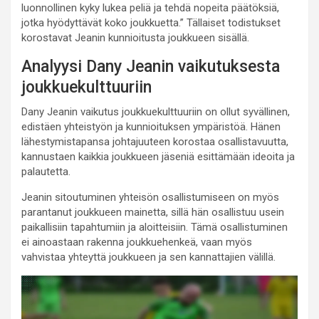
luonnollinen kyky lukea peliä ja tehdä nopeita päätöksiä,
jotka hyödyttävät koko joukkuetta.” Tällaiset todistukset
korostavat Jeanin kunnioitusta joukkueen sisällä.
Analyysi Dany Jeanin vaikutuksesta
joukkuekulttuuriin
Dany Jeanin vaikutus joukkuekulttuuriin on ollut syvällinen,
edistäen yhteistyön ja kunnioituksen ympäristöä. Hänen
lähestymistapansa johtajuuteen korostaa osallistavuutta,
kannustaen kaikkia joukkueen jäseniä esittämään ideoita ja
palautetta.
Jeanin sitoutuminen yhteisön osallistumiseen on myös
parantanut joukkueen mainetta, sillä hän osallistuu usein
paikallisiin tapahtumiin ja aloitteisiin. Tämä osallistuminen
ei ainoastaan rakenna joukkuehenkeä, vaan myös
vahvistaa yhteyttä joukkueen ja sen kannattajien välillä.