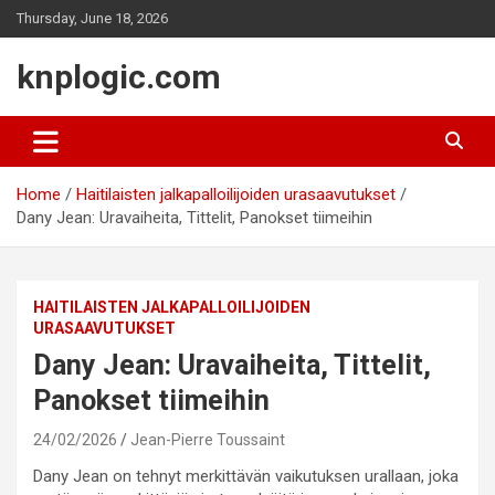
Skip
Thursday, June 18, 2026
to
content
knplogic.com
Home
Haitilaisten jalkapalloilijoiden urasaavutukset
Dany Jean: Uravaiheita, Tittelit, Panokset tiimeihin
HAITILAISTEN JALKAPALLOILIJOIDEN
URASAAVUTUKSET
Dany Jean: Uravaiheita, Tittelit,
Panokset tiimeihin
24/02/2026
Jean-Pierre Toussaint
Dany Jean on tehnyt merkittävän vaikutuksen urallaan, joka