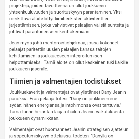
projekteja, joiden tavoitteena on ollut joukkueen
yhteenkuuluvuuden ja suorituskyvyn parantaminen. Yksi
merkittävä aloite liittyi tiimihenkisten aktiviteettien
järjestämiseen, jotka vahvistivat pelaajien välisiä suhteita ja
johtivat parantuneeseen kenttäkemiaan.
Jean myös johti mentorointiohjelmaa, jossa kokeneet
pelaajat paritettiin uusien pelaajien kanssa taitojen
kehittämisen ja joukkueeseen integroitumisen
helpottamiseksi. Tämä aloite on ollut keskeinen tuki kaikille
joukkueen jäsenille.
Tiimien ja valmentajien todistukset
Joukkuekaverit ja valmentajat ovat ylistäneet Dany Jeanin
panoksia. Eräs pelaaja totesi: “Dany on joukkueemme
sydän; hänen energiansa ja intohimonsa ovat tarttuvia.”
Tämä tunne heijastaa laajaa ihailua Jeanin vaikutuksesta
joukkueen dynamiikkaan.
Valmentajat ovat huomanneet Jeanin strategisen ajattelun
ja sopeutumiskyvyn otteluissa, todeten: “Danyllä on